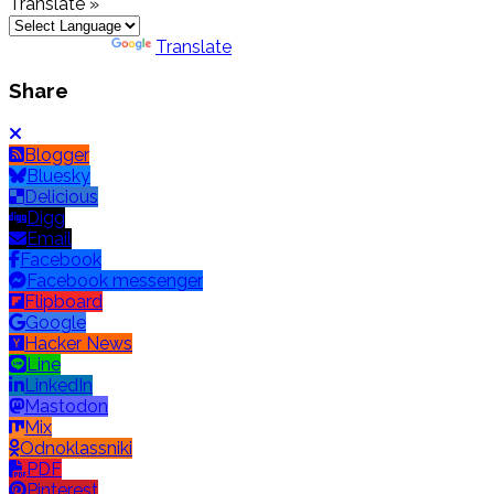
Translate »
Powered by
Translate
Share
Blogger
Bluesky
Delicious
Digg
Email
Facebook
Facebook messenger
Flipboard
Google
Hacker News
Line
LinkedIn
Mastodon
Mix
Odnoklassniki
PDF
Pinterest