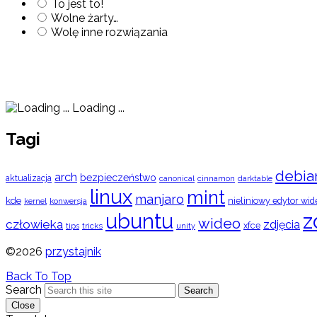
To jest to!
Wolne żarty…
Wolę inne rozwiązania
Loading ...
Tagi
debia
arch
bezpieczeństwo
aktualizacja
cinnamon
canonical
darktable
linux
mint
manjaro
kde
nieliniowy edytor wid
konwersja
kernel
ubuntu
z
wideo
człowieka
zdjęcia
xfce
tips
tricks
unity
©2026
przystajnik
Back To Top
Search
Search
Close