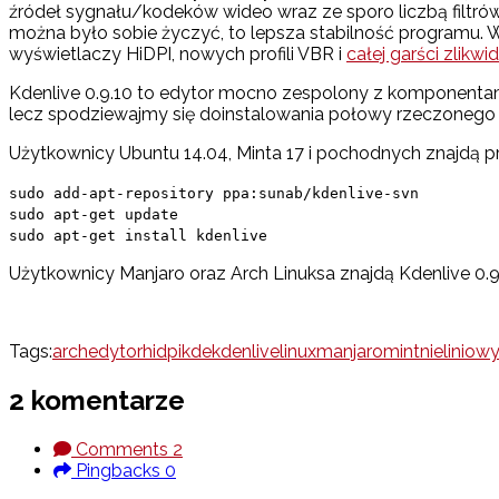
źródeł sygnału/kodeków wideo wraz ze sporo liczbą filtró
można było sobie życzyć, to lepsza stabilność programu. W
wyświetlaczy HiDPI, nowych profili VBR i
całej garści zlik
Kdenlive 0.9.10 to edytor mocno zespolony z komponentami ś
lecz spodziewajmy się doinstalowania połowy rzeczonego
Użytkownicy Ubuntu 14.04, Minta 17 i pochodnych znajdą 
sudo add-apt-repository ppa:sunab/kdenlive-svn
sudo apt-get update
sudo apt-get install kdenlive
Użytkownicy Manjaro oraz Arch Linuksa znajdą Kdenlive 0.9
Tags:
arch
edytor
hidpi
kde
kdenlive
linux
manjaro
mint
nieliniow
2 komentarze
Comments
2
Pingbacks
0