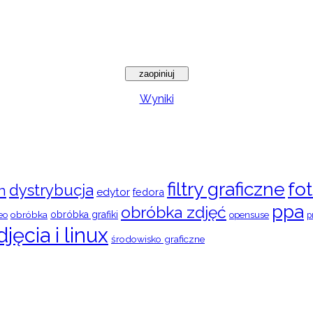
Wyniki
filtry graficzne
fot
dystrybucja
n
edytor
fedora
ppa
obróbka zdjęć
obróbka
obróbka grafiki
eo
opensuse
p
djęcia i linux
środowisko graficzne