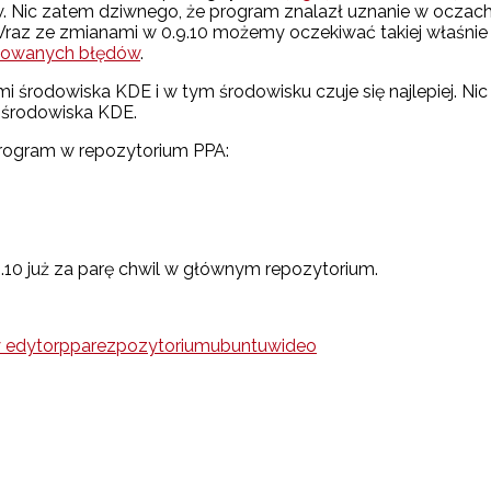
w. Nic zatem dziwnego, że program znalazł uznanie w oczac
raz ze zmianami w 0.9.10 możemy oczekiwać takiej właśnie p
widowanych błędów
.
rodowiska KDE i w tym środowisku czuje się najlepiej. Nic n
 środowiska KDE.
program w repozytorium PPA:
.10 już za parę chwil w głównym repozytorium.
y edytor
ppa
rezpozytorium
ubuntu
wideo