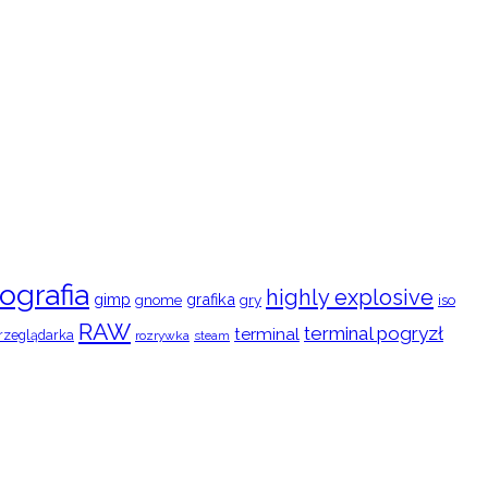
ografia
highly explosive
gimp
grafika
gry
iso
gnome
RAW
terminal pogryzł
terminal
rzeglądarka
rozrywka
steam