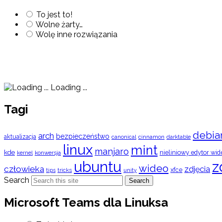
To jest to!
Wolne żarty…
Wolę inne rozwiązania
Loading ...
Tagi
debia
arch
bezpieczeństwo
aktualizacja
cinnamon
canonical
darktable
linux
mint
manjaro
kde
nieliniowy edytor wid
konwersja
kernel
ubuntu
z
wideo
człowieka
zdjęcia
xfce
tips
tricks
unity
Search
Search
Microsoft Teams dla Linuksa