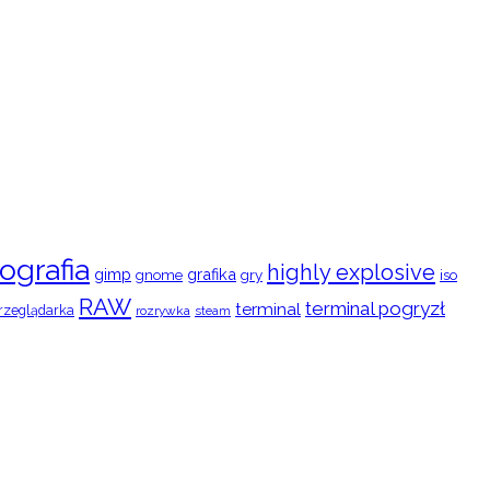
ografia
highly explosive
gimp
grafika
gry
iso
gnome
RAW
terminal pogryzł
terminal
rzeglądarka
rozrywka
steam