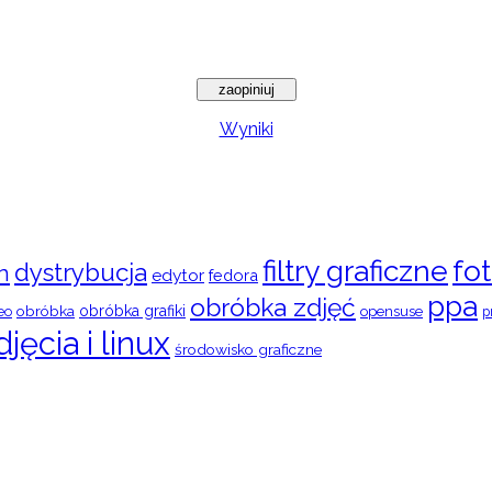
Wyniki
filtry graficzne
fot
dystrybucja
n
edytor
fedora
ppa
obróbka zdjęć
obróbka
obróbka grafiki
eo
opensuse
p
djęcia i linux
środowisko graficzne