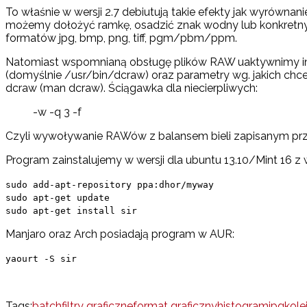
To właśnie w wersji 2.7 debiutują takie efekty jak wyrówna
możemy dołożyć ramkę, osadzić znak wodny lub konkretny 
formatów jpg, bmp, png, tiff, pgm/pbm/ppm.
Natomiast wspomnianą obsługę plików RAW uaktywnimy i
(domyślnie /usr/bin/dcraw) oraz parametry wg. jakich c
dcraw (man dcraw). Ściągawka dla niecierpliwych:
-w -q 3 -f
Czyli wywoływanie RAWów z balansem bieli zapisanym przez 
Program zainstalujemy w wersji dla ubuntu 13.10/Mint 16 z
sudo add-apt-repository ppa:dhor/myway
sudo apt-get update
sudo apt-get install sir
Manjaro oraz Arch posiadają program w AUR:
yaourt -S sir
Tags:
batch
filtry graficzne
format graficzny
histogram
jpg
kole