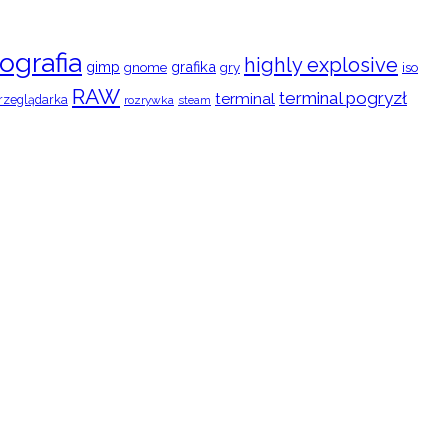
ografia
highly explosive
gimp
grafika
gry
iso
gnome
RAW
terminal pogryzł
terminal
rzeglądarka
rozrywka
steam