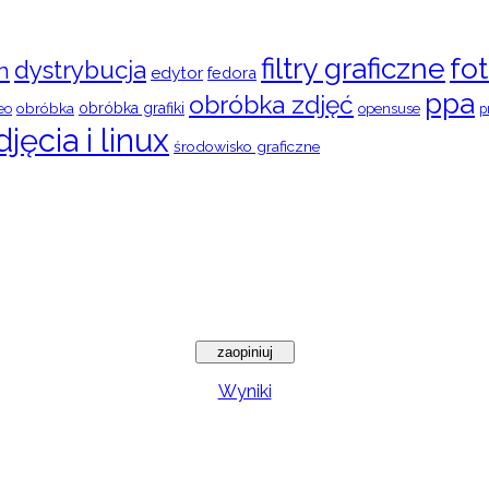
filtry graficzne
fot
dystrybucja
n
edytor
fedora
ppa
obróbka zdjęć
obróbka
obróbka grafiki
eo
opensuse
p
djęcia i linux
środowisko graficzne
Wyniki