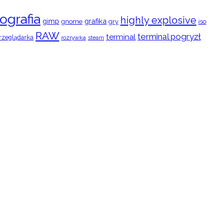
ografia
highly explosive
gimp
grafika
gry
iso
gnome
RAW
terminal pogryzł
terminal
rzeglądarka
rozrywka
steam