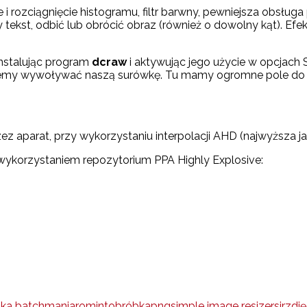
nie i rozciągnięcie histogramu, filtr barwny, pewniejsza obs
tekst, odbić lub obrócić obraz (również o dowolny kąt). E
nstalując program
dcraw
i aktywując jego użycie w opcjach
hcemy wywoływać naszą surówkę. Tu mamy ogromne pole do p
aparat, przy wykorzystaniu interpolacji AHD (najwyższa jak
 wykorzystaniem repozytorium PPA Highly Explosive:
jka batch
manjaro
mint
obróbka
png
simple image resizer
sir
zdjęc