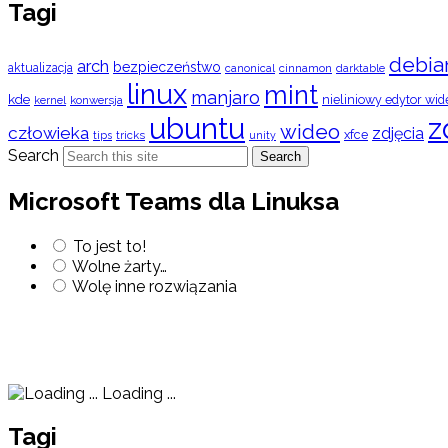
Tagi
debia
arch
bezpieczeństwo
aktualizacja
cinnamon
canonical
darktable
linux
mint
manjaro
kde
nieliniowy edytor wid
konwersja
kernel
ubuntu
z
wideo
człowieka
zdjęcia
xfce
tips
tricks
unity
Search
Search
Microsoft Teams dla Linuksa
To jest to!
Wolne żarty…
Wolę inne rozwiązania
Loading ...
Tagi