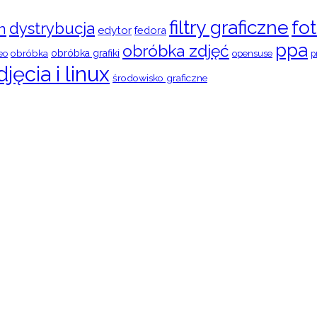
filtry graficzne
fot
dystrybucja
n
edytor
fedora
ppa
obróbka zdjęć
obróbka
obróbka grafiki
eo
opensuse
p
djęcia i linux
środowisko graficzne