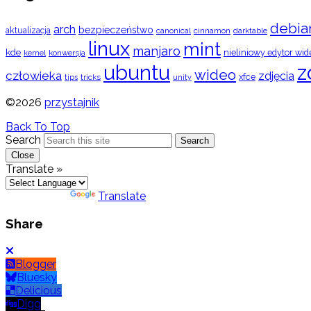
debia
arch
bezpieczeństwo
aktualizacja
cinnamon
canonical
darktable
linux
mint
manjaro
kde
nieliniowy edytor wid
konwersja
kernel
ubuntu
z
wideo
człowieka
zdjęcia
xfce
tips
tricks
unity
©2026
przystajnik
Back To Top
Search
Search
Close
Translate »
Powered by
Translate
Share
Blogger
Bluesky
Delicious
Digg