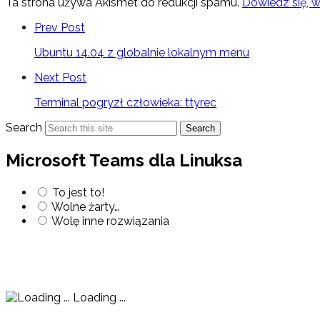
Ta strona używa Akismet do redukcji spamu.
Dowiedz się, 
Prev Post
Ubuntu 14.04 z globalnie lokalnym menu
Next Post
Terminal pogryzł człowieka: ttyrec
Search
Search
Microsoft Teams dla Linuksa
To jest to!
Wolne żarty…
Wolę inne rozwiązania
Loading ...