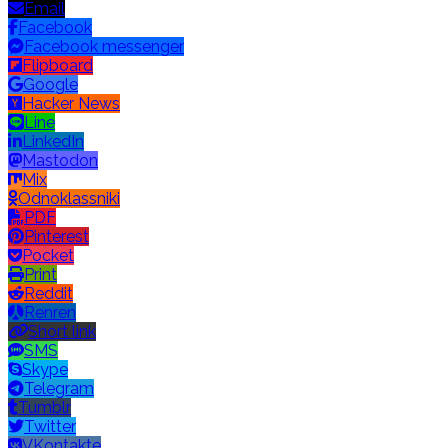
Email
Facebook
Facebook messenger
Flipboard
Google
Hacker News
Line
LinkedIn
Mastodon
Mix
Odnoklassniki
PDF
Pinterest
Pocket
Print
Reddit
Renren
Short link
SMS
Skype
Telegram
Tumblr
Twitter
VKontakte