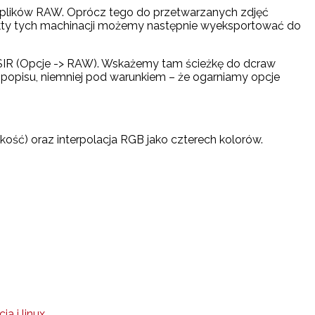
ługa plików RAW. Oprócz tego do przetwarzanych zdjęć
fekty tych machinacji możemy następnie wyeksportować do
 SIR (Opcje -> RAW). Wskażemy tam ścieżkę do dcraw
opisu, niemniej pod warunkiem – że ogarniamy opcje
ość) oraz interpolacja RGB jako czterech kolorów.
ia i linux