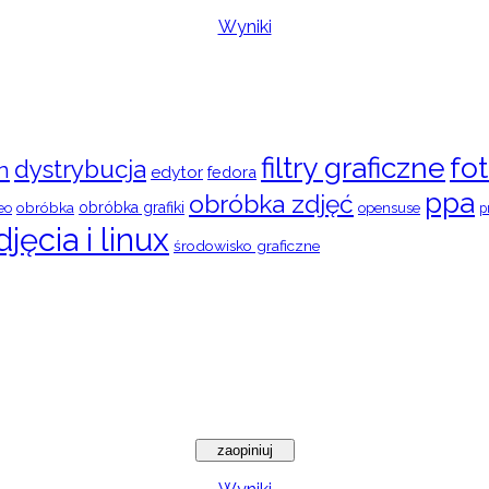
Wyniki
filtry graficzne
fot
dystrybucja
n
edytor
fedora
ppa
obróbka zdjęć
obróbka
obróbka grafiki
eo
opensuse
p
djęcia i linux
środowisko graficzne