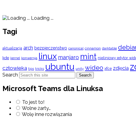
Loading ...
Tagi
debia
arch
bezpieczeństwo
aktualizacja
cinnamon
canonical
darktable
linux
mint
manjaro
kde
nieliniowy edytor wid
konwersja
kernel
ubuntu
z
wideo
człowieka
zdjęcia
xfce
tips
tricks
unity
Search
Search
Microsoft Teams dla Linuksa
To jest to!
Wolne żarty…
Wolę inne rozwiązania