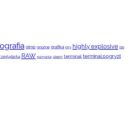
ografia
highly explosive
gimp
grafika
gry
iso
gnome
RAW
terminal pogryzł
terminal
rzeglądarka
rozrywka
steam