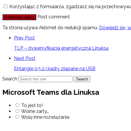
Korzystając z formularza, zgadzasz się na przechowywa
Post comment
Ta strona używa Akismet do redukcji spamu.
Dowiedz się, 
Prev Post
TLP – dywersyfikacja energetyczna Linuksa
Next Post
Entangle 0.5.2 i kadry złapane na USB
Search
Search
Microsoft Teams dla Linuksa
To jest to!
Wolne żarty…
Wolę inne rozwiązania