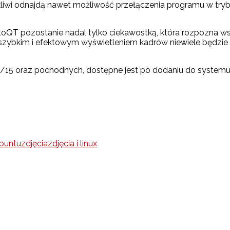
liwi odnajdą nawet możliwość przełączenia programu w tryb
oQT pozostanie nadal tylko ciekawostką, która rozpozna ws
m szybkim i efektowym wyświetleniem kadrów niewiele będzi
14/15 oraz pochodnych, dostępne jest po dodaniu do system
buntu
zdjęcia
zdjęcia i linux