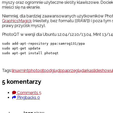
myszy oraz ogromnie użyteczne skróty klawiszowe. Dociek
mieści się na ekranie.
Niemniej, dla bardziej zaawansowanych użytkowników Phot
GraphicsMagick
(niestety, bez formatu [[RAW]]) i poza ty
prawy przycisk myszy).
PhotoQT w wersji dla Ubuntu 12.04/12.10/13.04, Mint 13/
sudo add-apt-repository ppa:samrog131/ppa
sudo apt-get update
sudo apt-get install photoqt
Tags:
linux
mint
photoqt
podgląd
ppa
przeglądarka
slideshow
u
5 komentarzy
Comments
5
Pingbacks
0