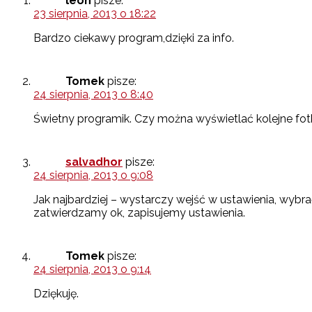
leon
pisze:
23 sierpnia, 2013 o 18:22
Bardzo ciekawy program,dzięki za info.
Tomek
pisze:
24 sierpnia, 2013 o 8:40
Świetny programik. Czy można wyświetlać kolejne fot
salvadhor
pisze:
24 sierpnia, 2013 o 9:08
Jak najbardziej – wystarczy wejść w ustawienia, wybr
zatwierdzamy ok, zapisujemy ustawienia.
Tomek
pisze:
24 sierpnia, 2013 o 9:14
Dziękuję.