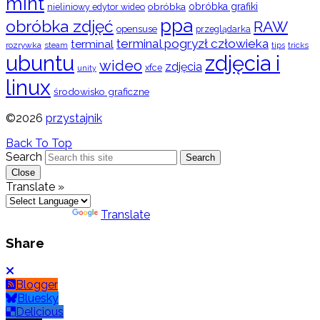
mint
obróbka
obróbka grafiki
nieliniowy edytor wideo
ppa
obróbka zdjęć
RAW
opensuse
przeglądarka
terminal pogryzł człowieka
terminal
rozrywka
steam
tips
tricks
ubuntu
zdjęcia i
wideo
zdjęcia
xfce
unity
linux
środowisko graficzne
©2026
przystajnik
Back To Top
Search
Search
Close
Translate »
Powered by
Translate
Share
Blogger
Bluesky
Delicious