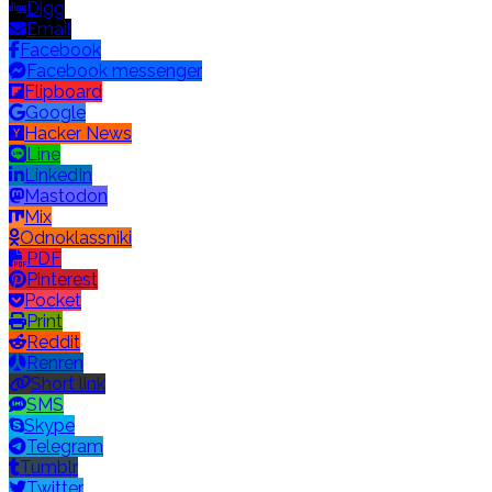
Digg
Email
Facebook
Facebook messenger
Flipboard
Google
Hacker News
Line
LinkedIn
Mastodon
Mix
Odnoklassniki
PDF
Pinterest
Pocket
Print
Reddit
Renren
Short link
SMS
Skype
Telegram
Tumblr
Twitter