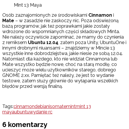
Mint 13 Maya
Osób zaznajomionych ze środowiskami
Cinnamon
i
Mate
– w zasadzie nie zaskoczy nic. Poza odświeżoną
bazą programów, jak też poprawkami jakie zostały
wdrożone do wspomnianych części składowych Minta.
Nie należy oczywiście zapominać, że mamy do czynienia
z remiksem
Ubuntu 12.04
, zatem poza Unity, UbuntuOne i
innymi drobnymi niuansami – znajdziemy w Mincie 13
wszystkie inne dobrodziejstwa, jakie niesie ze sobą 12.04.
Natomiast dla każdego, kto nie widział Cinnamona lub
Mate wszystko będzie nowe, choć na starą modłę, co
ucieszyć może wielu użytkowników starego, dobrego
GNOME 2.xx. Pamiętać też należy, że jest to wydanie
testowe, zatem służy głównie do wyłapania wszelkich
błędów przed wersją finalną.
Tags:
cinnamon
debian
iso
mate
mint
mint 13
maya
ubuntu
wydanie rc
6 komentarzy