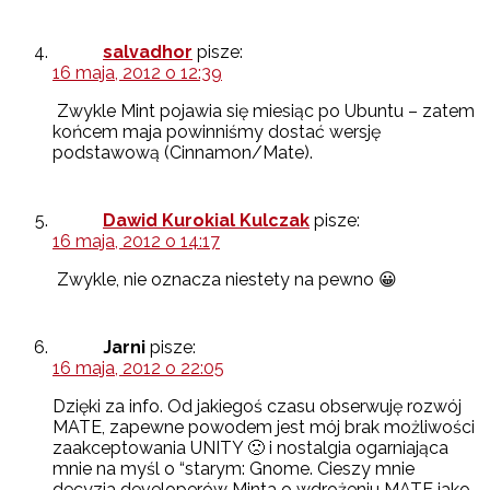
salvadhor
pisze:
16 maja, 2012 o 12:39
Zwykle Mint pojawia się miesiąc po Ubuntu – zatem
końcem maja powinniśmy dostać wersję
podstawową (Cinnamon/Mate).
Dawid Kurokial Kulczak
pisze:
16 maja, 2012 o 14:17
Zwykle, nie oznacza niestety na pewno 😀
Jarni
pisze:
16 maja, 2012 o 22:05
Dzięki za info. Od jakiegoś czasu obserwuję rozwój
MATE, zapewne powodem jest mój brak możliwości
zaakceptowania UNITY 🙁 i nostalgia ogarniająca
mnie na myśl o “starym: Gnome. Cieszy mnie
decyzja developerów Minta o wdrożeniu MATE jako