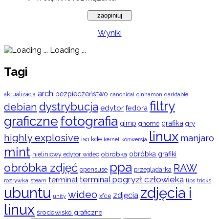
Wyniki
Loading ...
Tagi
arch
bezpieczeństwo
aktualizacja
cinnamon
canonical
darktable
filtry
dystrybucja
debian
edytor
fedora
graficzne
fotografia
gimp
grafika
gry
gnome
linux
highly explosive
manjaro
iso
kde
konwersja
kernel
mint
obróbka
obróbka grafiki
nieliniowy edytor wideo
ppa
obróbka zdjęć
RAW
opensuse
przeglądarka
terminal pogryzł człowieka
terminal
rozrywka
steam
tips
tricks
ubuntu
zdjęcia i
wideo
zdjęcia
xfce
unity
linux
środowisko graficzne