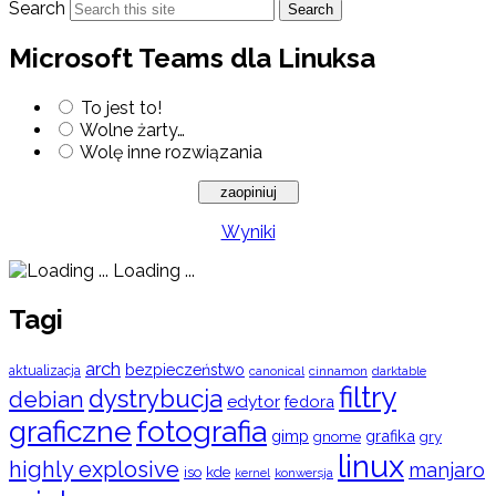
Search
Search
Microsoft Teams dla Linuksa
To jest to!
Wolne żarty…
Wolę inne rozwiązania
Wyniki
Loading ...
Tagi
arch
bezpieczeństwo
aktualizacja
cinnamon
canonical
darktable
filtry
dystrybucja
debian
edytor
fedora
graficzne
fotografia
gimp
grafika
gry
gnome
linux
highly explosive
manjaro
iso
kde
konwersja
kernel