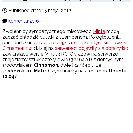
Published date
15 maja, 2012
komentarzy 6
Zwolennicy sympatycznego miętowego
Minta
mogą
zacząć chłodzić butelki z szampanem. Po ogłoszeniu
parę dni temu
coraz lepszej, stabilnej kondycji środowiska
Cinnamon 1.4
, dzisiaj na
serwerach pojawiły się obrazy iso
zawierające wersję Mint 13 RC. Obrazów na serwerze
znajdziemy sztuk cztery, dwie (32/64bit) z domyślnym
środowiskiem
Cinnamon
, dwie (32/64bit) ze
środowiskiem
Mate
. Czym uraczy nas ten remix
Ubuntu
12.04
?