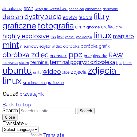
arch
bezpieczeństwo
aktualizacja
cinnamon
canonical
darktable
filtry
dystrybucja
debian
edytor
fedora
graficzne
fotografia
gimp
grafika
gry
gnome
linux
highly explosive
manjaro
iso
kde
konwersja
kernel
mint
obróbka
obróbka grafiki
nieliniowy edytor wideo
ppa
obróbka zdjęć
RAW
opensuse
przeglądarka
terminal pogryzł człowieka
terminal
rozrywka
steam
tips
tricks
ubuntu
zdjęcia i
wideo
zdjęcia
xfce
unity
linux
środowisko graficzne
©2026
przystajnik
Back To Top
Search
Search
Close
Translate »
Powered by
Translate