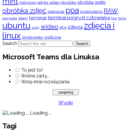
mint
obróbka
obróbka grafiki
nieliniowy edytor wideo
ppa
obróbka zdjęć
RAW
opensuse
przeglądarka
terminal pogryzł człowieka
terminal
rozrywka
steam
tips
tricks
ubuntu
zdjęcia i
wideo
zdjęcia
xfce
unity
linux
środowisko graficzne
Search
Search
Microsoft Teams dla Linuksa
To jest to!
Wolne żarty…
Wolę inne rozwiązania
Wyniki
Loading ...
Tagi