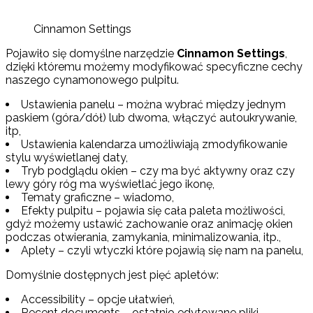
Cinnamon Settings
Pojawiło się domyślne narzędzie
Cinnamon Settings
,
dzięki któremu możemy modyfikować specyficzne cechy
naszego cynamonowego pulpitu.
Ustawienia panelu – można wybrać między jednym
paskiem (góra/dół) lub dwoma, włączyć autoukrywanie,
itp,
Ustawienia kalendarza umożliwiają zmodyfikowanie
stylu wyświetlanej daty,
Tryb podglądu okien – czy ma być aktywny oraz czy
lewy góry róg ma wyświetlać jego ikonę,
Tematy graficzne – wiadomo,
Efekty pulpitu – pojawia się cała paleta możliwości,
gdyż możemy ustawić zachowanie oraz animację okien
podczas otwierania, zamykania, minimalizowania, itp.,
Aplety – czyli wtyczki które pojawią się nam na panelu,
Domyślnie dostępnych jest pięć apletów:
Accessibility – opcje ułatwień,
Recent documents – ostatnio edytowane pliki,