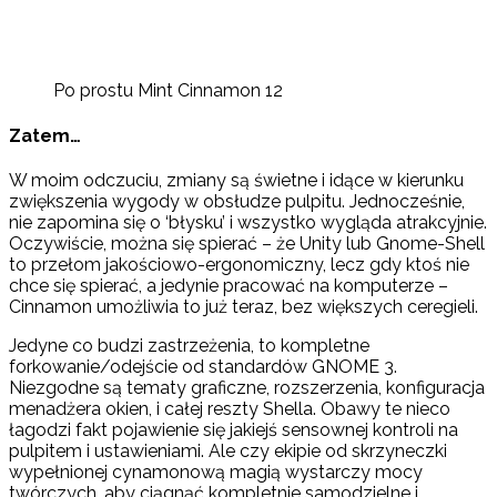
Po prostu Mint Cinnamon 12
Zatem…
W moim odczuciu, zmiany są świetne i idące w kierunku
zwiększenia wygody w obsłudze pulpitu. Jednocześnie,
nie zapomina się o ‘błysku’ i wszystko wygląda atrakcyjnie.
Oczywiście, można się spierać – że Unity lub Gnome-Shell
to przełom jakościowo-ergonomiczny, lecz gdy ktoś nie
chce się spierać, a jedynie pracować na komputerze –
Cinnamon umożliwia to już teraz, bez większych ceregieli.
Jedyne co budzi zastrzeżenia, to kompletne
forkowanie/odejście od standardów GNOME 3.
Niezgodne są tematy graficzne, rozszerzenia, konfiguracja
menadżera okien, i całej reszty Shella. Obawy te nieco
łagodzi fakt pojawienie się jakiejś sensownej kontroli na
pulpitem i ustawieniami. Ale czy ekipie od skrzyneczki
wypełnionej cynamonową magią wystarczy mocy
twórczych, aby ciągnąć kompletnie samodzielne i