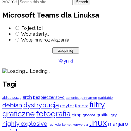
Search
Search
Microsoft Teams dla Linuksa
To jest to!
Wolne żarty…
Wolę inne rozwiązania
Wyniki
Loading ...
Tagi
arch
bezpieczeństwo
aktualizacja
cinnamon
canonical
darktable
filtry
dystrybucja
debian
edytor
fedora
graficzne
fotografia
gimp
grafika
gry
gnome
linux
highly explosive
manjaro
iso
kde
konwersja
kernel