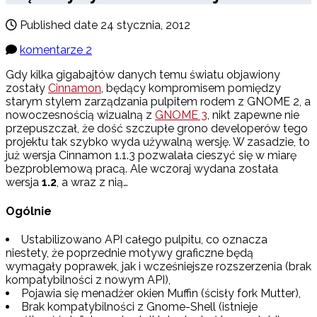
Published date
24 stycznia, 2012
komentarze 2
Gdy kilka gigabajtów danych temu światu objawiony
zostały
Cinnamon
, będący kompromisem pomiędzy
starym stylem zarządzania pulpitem rodem z GNOME 2, a
nowoczesnością wizualną z
GNOME 3
, nikt zapewne nie
przepuszczał, że dość szczupłe grono developerów tego
projektu tak szybko wyda używalną wersję. W zasadzie, to
już wersja Cinnamon 1.1.3 pozwalała cieszyć się w miarę
bezproblemową pracą. Ale wczoraj wydana została
wersja
1.2
, a wraz z nią…
Ogólnie
Ustabilizowano API całego pulpitu, co oznacza
niestety, że poprzednie motywy graficzne będą
wymagały poprawek, jak i wcześniejsze rozszerzenia (brak
kompatybilności z nowym API),
Pojawia się menadżer okien Muffin (ścisły fork Mutter),
Brak kompatybilności z Gnome-Shell (istnieje