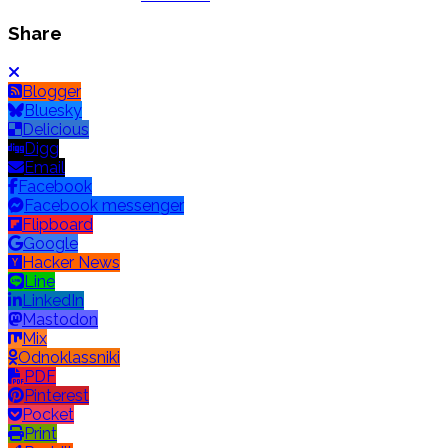
Share
Blogger
Bluesky
Delicious
Digg
Email
Facebook
Facebook messenger
Flipboard
Google
Hacker News
Line
LinkedIn
Mastodon
Mix
Odnoklassniki
PDF
Pinterest
Pocket
Print