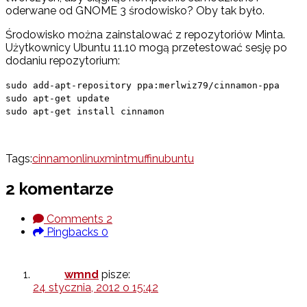
oderwane od GNOME 3 środowisko? Oby tak było.
Środowisko można zainstalować z repozytoriów Minta.
Użytkownicy Ubuntu 11.10 mogą przetestować sesję po
dodaniu repozytorium:
sudo add-apt-repository ppa:merlwiz79/cinnamon-ppa
sudo apt-get update
sudo apt-get install cinnamon
Tags:
cinnamon
linux
mint
muffin
ubuntu
2 komentarze
Comments
2
Pingbacks
0
wmnd
pisze:
24 stycznia, 2012 o 15:42