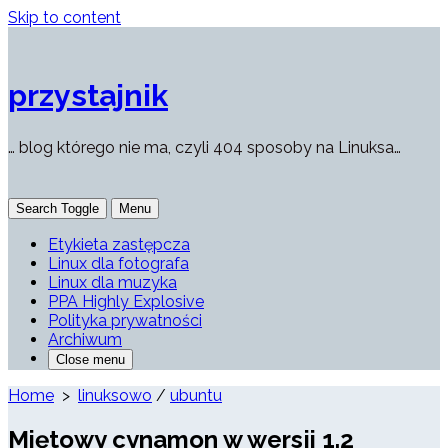
Skip to content
przystajnik
… blog którego nie ma, czyli 404 sposoby na Linuksa…
Search Toggle
Menu
Etykieta zastępcza
Linux dla fotografa
Linux dla muzyka
PPA Highly Explosive
Polityka prywatności
Archiwum
Close menu
Home
>
linuksowo
/
ubuntu
Miętowy cynamon w wersji 1.2