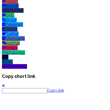
Reddit
Renren
Short link
SMS
Skype
Telegram
Tumblr
Twitter
VKontakte
wechat
Weibo
WhatsApp
X
Xing
Yahoo! Mail
Copy short link
Copy link