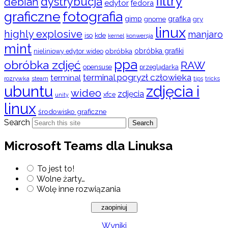
filtry
dystrybucja
debian
edytor
fedora
graficzne
fotografia
gimp
grafika
gry
gnome
linux
highly explosive
manjaro
iso
kde
konwersja
kernel
mint
obróbka
obróbka grafiki
nieliniowy edytor wideo
ppa
obróbka zdjęć
RAW
opensuse
przeglądarka
terminal pogryzł człowieka
terminal
rozrywka
steam
tips
tricks
ubuntu
zdjęcia i
wideo
zdjęcia
xfce
unity
linux
środowisko graficzne
Search
Search
Microsoft Teams dla Linuksa
To jest to!
Wolne żarty…
Wolę inne rozwiązania
Wyniki