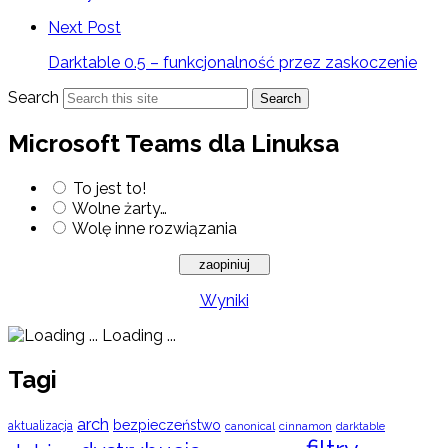
Next Post
Darktable 0.5 – funkcjonalność przez zaskoczenie
Search
Search
Microsoft Teams dla Linuksa
To jest to!
Wolne żarty…
Wolę inne rozwiązania
Wyniki
Loading ...
Tagi
arch
bezpieczeństwo
aktualizacja
cinnamon
canonical
darktable