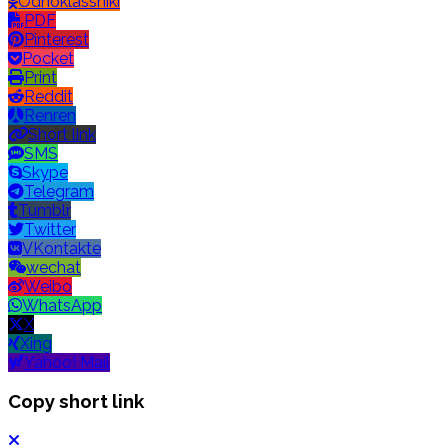
Odnoklassniki
PDF
Pinterest
Pocket
Print
Reddit
Renren
Short link
SMS
Skype
Telegram
Tumblr
Twitter
VKontakte
wechat
Weibo
WhatsApp
X
Xing
Yahoo! Mail
Copy short link