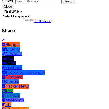
Search
Search
Close
Translate »
Powered by
Translate
Share
Blogger
Bluesky
Delicious
Digg
Email
Facebook
Facebook messenger
Flipboard
Google
Hacker News
Line
LinkedIn
Mastodon
Mix