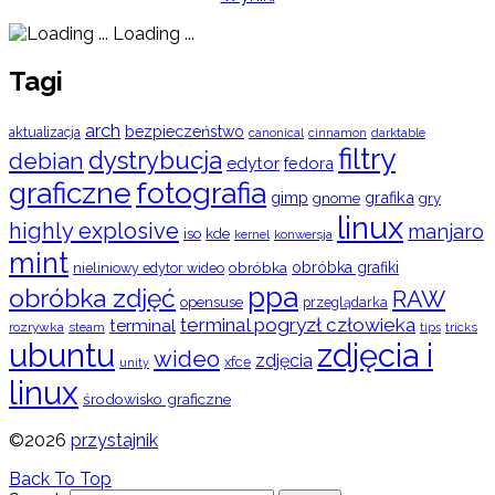
Loading ...
Tagi
arch
bezpieczeństwo
aktualizacja
cinnamon
canonical
darktable
filtry
dystrybucja
debian
edytor
fedora
graficzne
fotografia
gimp
grafika
gry
gnome
linux
highly explosive
manjaro
iso
kde
konwersja
kernel
mint
obróbka
obróbka grafiki
nieliniowy edytor wideo
ppa
obróbka zdjęć
RAW
opensuse
przeglądarka
terminal pogryzł człowieka
terminal
rozrywka
steam
tips
tricks
ubuntu
zdjęcia i
wideo
zdjęcia
xfce
unity
linux
środowisko graficzne
©2026
przystajnik
Back To Top