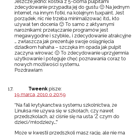
Jeszcze jedno: kostka z 5-cioma pulpitami
zdecydowanie przypadła jej do gustu 🙂 Na jednym
internet, na innym fotki, na kolejnym tuxpaint. Jest
porządek, nic nie trzeba minimalizować itd… kto
używał ten docenia 🙂 To samo z aktywnymi
narożnikami: przełączanie programów jest
megawygodne i szybkie… i zdecydowanie atrakcyjne
… zwłaszcza jak prezentuje swoje osiągnięcia
dziadkom hahaha – szczęka im opada jak pulpit
zaczyna wirować 🙂 To zdecydowanie uprzyjemnia
użytkowanie i potęguje chęć poznawania coraz to
nowych możliwości systemu.
Pozdrawiam
Tweenk
pisze:
19 marca, 2010 o 20:59
“Na fali krytykanctwa systemu szkolnictwa, że
Linuksa nie używa się w szkołach, czy nawet
przedszkolach, aż ciśnie się na usta ‘Z czym do
dzieci/młodzieży…’.”
Może w kwestii przedszkoli masz rację, ale nie ma