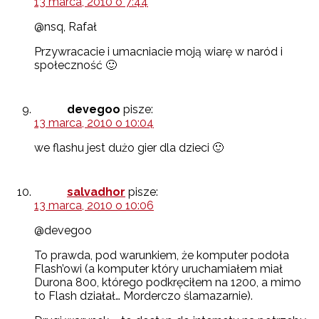
13 marca, 2010 o 7:44
@nsq, Rafał
Przywracacie i umacniacie moją wiarę w naród i
społeczność 🙂
devegoo
pisze:
13 marca, 2010 o 10:04
we flashu jest dużo gier dla dzieci 🙂
salvadhor
pisze:
13 marca, 2010 o 10:06
@devegoo
To prawda, pod warunkiem, że komputer podoła
Flash’owi (a komputer który uruchamiałem miał
Durona 800, którego podkręciłem na 1200, a mimo
to Flash działał… Morderczo ślamazarnie).