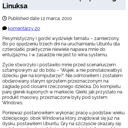
Linuksa
Published date
12 marca, 2010
komentarzy 20
Pesymistyczny i gorzki wydźwięk tematu – zamierzony.
Bo po spędzeniu trzech dni na uruchamianiu Ubuntu dla
czterolatki, praktycznie niewiele napawa mnie do
entuzjazmu. I w zasadzie nie jest to wina systemu.
Życie stworzyło i postawiło mnie przed scenariuszem
sztampowym aż do bólu – ‘Wujek, a nie poinstalowałbyś
dziecku gier na komputerze?’. Nie odmówiłem i zostałem
obdarowany starym sprzętem przeznaczonym na
zagładę pod ciosami rzeczonego dziecka. Do kompletu
parę gierek kupionych w markecie. Gierki, jak przystało na
produkt masowy, przeznaczone były pod system
Windows.
Ponieważ postanowiłem wykonać pracę u podstaw wieku
dziecięcego, obok Windowsa który znajdował się już na
dysku, postawiłem Ubuntu. Gry na szczęście okazały się