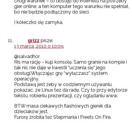
Drugi warunek – to dostęp do internetu na potrzeby
gier online, a ten komputer tego warunku nie spełniał,
bo nie będzie podłączony do sieci.
I kółeczko się zamyka.
grizz
pisze:
13 marca, 2010 o 10:09
@salvadhor
Ris ma rację – kup konsolę. Samo granie na kompie i
tak nic nie daje w kwestii “uczenia się” jego
obsługi.Włączając grę “wyłączasz” system
operacyjny.
Podstawą jest żeby w codziennym używaniu
pokazać, ze Linux tez da radę. Czy to przy edytorze
tekstu, robieniu prezentacji, czy oglądaniu www.
BTW masa ciekawych flashowych gierek dla
dzieciaków jest.
Furorę zrobiła też Stepmania i Freets On Fire.