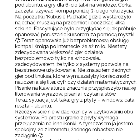
pod ubuntu, a gry dla 6-cio latki na windoze. Córka
zaczęła ‘używać’ kompa poniżej 3-ciego roku życia.
Na początku ‘Kubusie Puchatki’, gdzie wystarczyło
najechać muszką na przedmiot i poczekać kilka
sekund. Fascynujące było przyglądać się jak próbuje
opanować poruszanie kursorem za pomocą myszki
🙂 Teraz opanowała już bezproblemową obsługę
kompa i śmiga po internecie, że aż miło. Niestety
zdecydowana większość gier działała
bezproblemowo tylko na windowsie…
zadecydowałem, że tylko 2 systemy pozwolą na
bezstresowe użytkowanie. Nie znalazłem żadnych
gier pod linuksa, które wymuszałyby konieczność
nauczenia się liter, cyfr czy działań matematycznych.
Pisanie na klawiaturze znacznie przyspieszyło naukę
literowania wyrazów, pisania i czytania słów.
Teraz sytuacja jest taka: gry z płyty – windows; cała
reszta – ubuntu.
Rzeczywiście nie widać różnicy w użytkowaniu obu
systemów. Po prostu granie z płyty wymaga
przełączenia na inne ikonki. A tymczasem ja jestem
spokojny, że z internetu, żadnego robactwa nie
zaciągnie 🙂