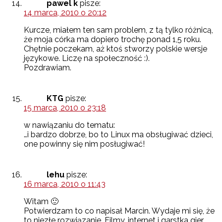
pawel k
pisze:
14 marca, 2010 o 20:12
Kurcze, miałem ten sam problem, z tą tylko różnicą,
że moja córka ma dopiero trochę ponad 1,5 roku.
Chętnie poczekam, aż ktoś stworzy polskie wersje
językowe. Liczę na społeczność :).
Pozdrawiam.
KTG
pisze:
15 marca, 2010 o 23:18
w nawiązaniu do tematu:
…i bardzo dobrze, bo to Linux ma obsługiwać dzieci,
one powinny się nim posługiwać!
lehu
pisze:
16 marca, 2010 o 11:43
Witam 🙂
Potwierdzam to co napisał Marcin. Wydaje mi się, że
to niezłe rozwiązanie. Filmy, internet i garstka gier