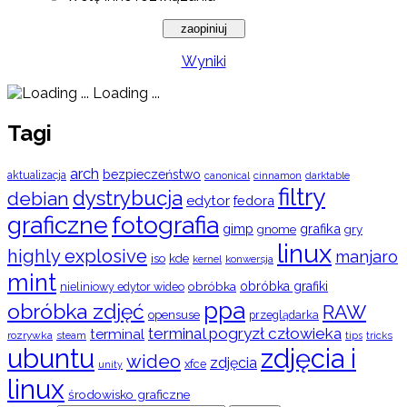
Wyniki
Loading ...
Tagi
arch
bezpieczeństwo
aktualizacja
cinnamon
canonical
darktable
filtry
dystrybucja
debian
edytor
fedora
graficzne
fotografia
gimp
grafika
gry
gnome
linux
highly explosive
manjaro
iso
kde
konwersja
kernel
mint
obróbka
obróbka grafiki
nieliniowy edytor wideo
ppa
obróbka zdjęć
RAW
opensuse
przeglądarka
terminal pogryzł człowieka
terminal
rozrywka
steam
tips
tricks
ubuntu
zdjęcia i
wideo
zdjęcia
xfce
unity
linux
środowisko graficzne