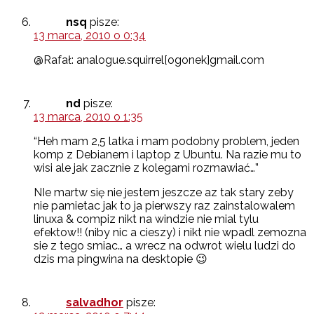
nsq
pisze:
13 marca, 2010 o 0:34
@Rafał: analogue.squirrel[ogonek]gmail.com
nd
pisze:
13 marca, 2010 o 1:35
“Heh mam 2,5 latka i mam podobny problem, jeden
komp z Debianem i laptop z Ubuntu. Na razie mu to
wisi ale jak zacznie z kolegami rozmawiać…”
NIe martw się nie jestem jeszcze az tak stary zeby
nie pamietac jak to ja pierwszy raz zainstalowalem
linuxa & compiz nikt na windzie nie mial tylu
efektow!! (niby nic a cieszy) i nikt nie wpadl zemozna
sie z tego smiac… a wrecz na odwrot wielu ludzi do
dzis ma pingwina na desktopie 😉
salvadhor
pisze: