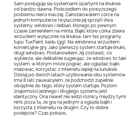
Sam posługuję się systemami opartymi na linuksie
od bardzo dawna. Podszedłem do powyższego
problemu nieco inaczej. Zainstalowałem córce na
jednym komputerze (wyłącznie jej sprzęt) dwa
systemy: windows i debian, którego po pewnym
czasie zamieniłem na minta. Bajki, które córka zbiera
wrzuciłem wyłącznie na linuksa, tam też programy
tupu TuxPaint, kadu (gg). Na windowsa wrzuciłem
komercyjne gry. Jako pierwszy system startuje linuks,
drugi windows. Postanowiłem Jej zostawić, co
wybierze, ale delikatnie sugerując, że windows to taki
system, w którym może pograć, ale oglądać bajki,
malowac, korzystać z internetu lepiej na lunuksie.
Dzisiaj po dwóch latach użytkowania obu systemów
(ma 8 lat) zauważyłem, że podchodzi zupełnie
obojętnie do tego, który system startuje. Poziom
znajomości jednego i drugiego systemu jest
identyczny. Ona nawet nie widzi różnicy między tymi
nimi, poza tą, że gra na jednym a ogląda bajki i
korzysta z internetu na drugim. Czy to dobre
podejście? Czas pokaże…