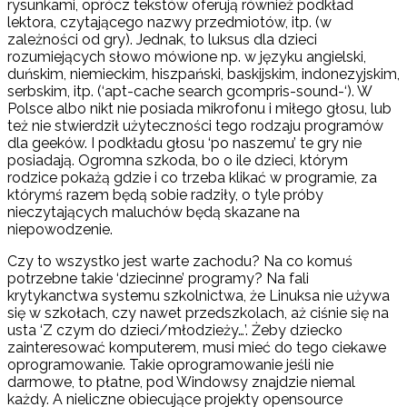
rysunkami, oprócz tekstów oferują również podkład
lektora, czytającego nazwy przedmiotów, itp. (w
zależności od gry). Jednak, to luksus dla dzieci
rozumiejących słowo mówione np. w języku angielski,
duńskim, niemieckim, hiszpański, baskijskim, indonezyjskim,
serbskim, itp. (‘apt-cache search gcompris-sound-‘). W
Polsce albo nikt nie posiada mikrofonu i miłego głosu, lub
też nie stwierdził użyteczności tego rodzaju programów
dla geeków. I podkładu głosu ‘po naszemu’ te gry nie
posiadają. Ogromna szkoda, bo o ile dzieci, którym
rodzice pokażą gdzie i co trzeba klikać w programie, za
którymś razem będą sobie radziły, o tyle próby
nieczytających maluchów będą skazane na
niepowodzenie.
Czy to wszystko jest warte zachodu? Na co komuś
potrzebne takie ‘dziecinne’ programy? Na fali
krytykanctwa systemu szkolnictwa, że Linuksa nie używa
się w szkołach, czy nawet przedszkolach, aż ciśnie się na
usta ‘Z czym do dzieci/młodzieży…’. Żeby dziecko
zainteresować komputerem, musi mieć do tego ciekawe
oprogramowanie. Takie oprogramowanie jeśli nie
darmowe, to płatne, pod Windowsy znajdzie niemal
każdy. A nieliczne obiecujące projekty opensource