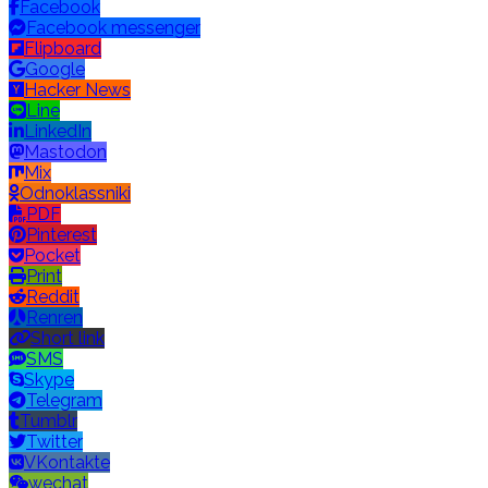
Facebook
Facebook messenger
Flipboard
Google
Hacker News
Line
LinkedIn
Mastodon
Mix
Odnoklassniki
PDF
Pinterest
Pocket
Print
Reddit
Renren
Short link
SMS
Skype
Telegram
Tumblr
Twitter
VKontakte
wechat