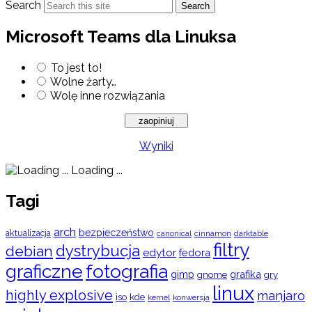
Search
Search
Microsoft Teams dla Linuksa
To jest to!
Wolne żarty…
Wolę inne rozwiązania
Wyniki
Loading ...
Tagi
arch
bezpieczeństwo
aktualizacja
cinnamon
canonical
darktable
filtry
dystrybucja
debian
edytor
fedora
graficzne
fotografia
gimp
grafika
gry
gnome
linux
highly explosive
manjaro
iso
kde
konwersja
kernel