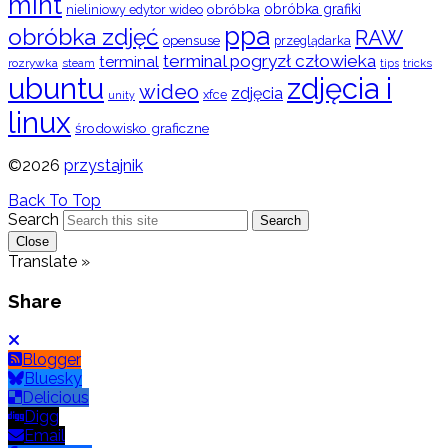
mint
obróbka
obróbka grafiki
nieliniowy edytor wideo
ppa
obróbka zdjęć
RAW
opensuse
przeglądarka
terminal pogryzł człowieka
terminal
rozrywka
steam
tips
tricks
ubuntu
zdjęcia i
wideo
zdjęcia
xfce
unity
linux
środowisko graficzne
©2026
przystajnik
Back To Top
Search
Search
Close
Translate »
Share
Blogger
Bluesky
Delicious
Digg
Email