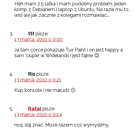
Heh mam 2,5 latka i mam podobny problem, jeden
komp z Debianem i laptop z Ubuntu. Na razie mu to
wisi ale jak zacznie z kolegami rozmawiać…
ttt
pisze:
13 marca, 2010 o 0:00
Ja tam corce pokazuje Tux Paint i on jest happy a
sam ‘ciupie’ w Widelands i jest fajnie 😉
Ris
pisze:
13 marca, 2010 o 0:21
Kup konsole i nie marudź 🙂
Rafał
pisze:
13 marca, 2010 o 0:24
nsq: daj znać. Może razem coś wymyślimy.