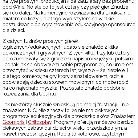
na tyle prostymi produkcjami, że zadziałały bez problemu
pod Wine. No ale co to jest cztery czy pięć gier. Znudzą
się i co dalej… Na komercyjne rozwiązania dla Linuksa nie
miałem co liczyć, dlatego wyruszyłem na wielkie
poszukiwanie oprogramowania edukacyjnego opensource
dla dzieci.
Z całych tuzinów prostych gierek
logicznych/edukacyjnych, udało się znaleźć z kilka
dokończonych i grywalnych. Z tych kilku, trzy lub cztery
porozumiewały się z graczem napisami w języku polskim.
Jednak jak spróbowałem sobie przypomnieć, co umiałem
przeczytać w wieku czterech lat, wyszło – że niewiele. I
dlatego komercyjne gry który zainstalowałem, ładnie
opowiadają dziecku słowem mówionym co może robić i
na co najechało myszką. Pozostało znaleźć podobne
rozwiązania dla Ubuntu.
Jak niektórzy słusznie wnioskują po mojej frustracji – nie
znalazłem NIC. Nie znaczy to, że nie ma ciekawych
programów edukacyjnych dla przedszkolaków. Znalazłem
Gcompris
i
Childsplay
. Programy oferują mnóstwo bardzo
ciekawych zabaw dla dzieci w wieku przedszkolnym, a
nawet i wcześniejszym. Robią to kolorowo, czytelnymi