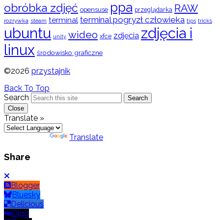
ppa
obróbka zdjęć
RAW
opensuse
przeglądarka
terminal pogryzł człowieka
terminal
rozrywka
steam
tips
tricks
ubuntu
zdjęcia i
wideo
zdjęcia
xfce
unity
linux
środowisko graficzne
©2026
przystajnik
Back To Top
Search
Search
Close
Translate »
Powered by
Translate
Share
Blogger
Bluesky
Delicious
Digg