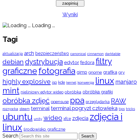
Wyniki
Loading ...
Tagi
arch
bezpieczeństwo
aktualizacja
cinnamon
canonical
darktable
filtry
dystrybucja
debian
edytor
fedora
graficzne
fotografia
gimp
grafika
gry
gnome
linux
highly explosive
manjaro
iso
kde
konwersja
kernel
mint
obróbka
obróbka grafiki
nieliniowy edytor wideo
ppa
obróbka zdjęć
RAW
opensuse
przeglądarka
terminal pogryzł człowieka
terminal
rozrywka
steam
tips
tricks
ubuntu
zdjęcia i
wideo
zdjęcia
xfce
unity
linux
środowisko graficzne
Search
Search