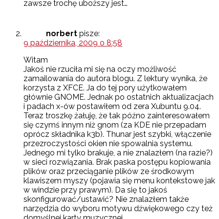
zawsze trochę uboższy jest…
norbert
pisze:
9 października, 2009 o 8:58
Witam
Jakoś nie rzuciła mi się na oczy możliwość
zamailowania do autora blogu. Z lektury wynika, że
korzysta z XFCE. Ja do tej pory użytkowałem
głównie GNOME. Jednak po ostatnich aktualizacjach
i padach x-ów postawiłem od zera Xubuntu 9.04.
Teraz troszkę żałuję, że tak późno zainteresowałem
się czymś innym niż gnom (za KDE nie przepadam
oprócz składnika k3b). Thunar jest szybki, włączenie
przezroczystości okien nie spowalnia systemu.
Jednego mi tylko brakuje, a nie znalazłem (na razie?)
w sieci rozwiązania. Brak paska postępu kopiowania
plików oraz przeciąganie plików ze środkowym
klawiszem myszy (pojawia się menu kontekstowe jak
w windzie przy prawym). Da się to jakoś
skonfigurować/ustawić? Nie znalazłem także
narzędzia do wyboru motywu dźwiękowego czy też
domyślnej karty muzycznej…