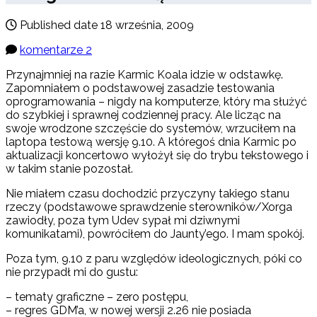
Published date
18 września, 2009
komentarze 2
Przynajmniej na razie Karmic Koala idzie w odstawkę.
Zapomniałem o podstawowej zasadzie testowania
oprogramowania – nigdy na komputerze, który ma służyć
do szybkiej i sprawnej codziennej pracy. Ale licząc na
swoje wrodzone szczęście do systemów, wrzuciłem na
laptopa testową wersję 9.10. A któregoś dnia Karmic po
aktualizacji koncertowo wyłożył się do trybu tekstowego i
w takim stanie pozostał.
Nie miałem czasu dochodzić przyczyny takiego stanu
rzeczy (podstawowe sprawdzenie sterowników/Xorga
zawiodły, poza tym Udev sypał mi dziwnymi
komunikatami), powróciłem do Jaunty’ego. I mam spokój.
Poza tym, 9.10 z paru względów ideologicznych, póki co
nie przypadł mi do gustu:
– tematy graficzne – zero postępu,
– regres GDM’a, w nowej wersji 2.26 nie posiada