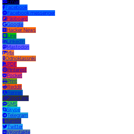
Email
Facebook
Facebook messenger
Flipboard
Google
Hacker News
Line
LinkedIn
Mastodon
Mix
Odnoklassniki
PDF
Pinterest
Pocket
Print
Reddit
Renren
Short link
SMS
Skype
Telegram
Tumblr
Twitter
VKontakte