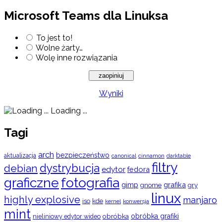
Microsoft Teams dla Linuksa
To jest to!
Wolne żarty…
Wolę inne rozwiązania
Wyniki
Loading ...
Tagi
arch
bezpieczeństwo
aktualizacja
cinnamon
canonical
darktable
filtry
dystrybucja
debian
edytor
fedora
graficzne
fotografia
gimp
grafika
gry
gnome
linux
highly explosive
manjaro
iso
kde
konwersja
kernel
mint
obróbka
obróbka grafiki
nieliniowy edytor wideo