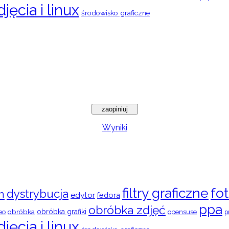
djęcia i linux
środowisko graficzne
Wyniki
filtry graficzne
fot
dystrybucja
n
edytor
fedora
ppa
obróbka zdjęć
obróbka
obróbka grafiki
eo
opensuse
p
djęcia i linux