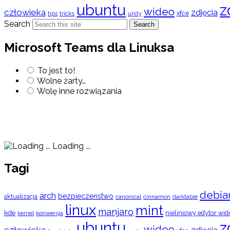
ubuntu
z
wideo
człowieka
zdjęcia
xfce
tips
tricks
unity
Search
Search
Microsoft Teams dla Linuksa
To jest to!
Wolne żarty…
Wolę inne rozwiązania
Loading ...
Tagi
debia
arch
bezpieczeństwo
aktualizacja
cinnamon
canonical
darktable
linux
mint
manjaro
kde
nieliniowy edytor wid
konwersja
kernel
ubuntu
z
wideo