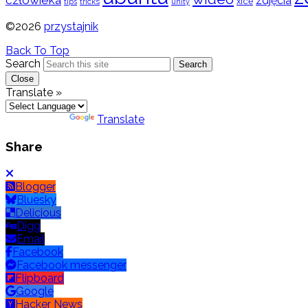
człowieka
zdjęcia
xfce
tips
tricks
unity
©2026
przystajnik
Back To Top
Search
Search
Close
Translate »
Powered by
Translate
Share
Blogger
Bluesky
Delicious
Digg
Email
Facebook
Facebook messenger
Flipboard
Google
Hacker News