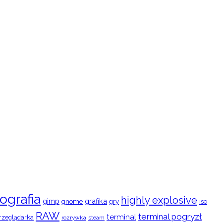
ografia
highly explosive
gimp
grafika
gry
iso
gnome
RAW
terminal pogryzł
terminal
rzeglądarka
rozrywka
steam