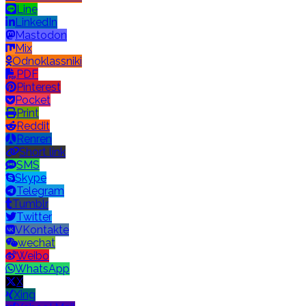
Line
LinkedIn
Mastodon
Mix
Odnoklassniki
PDF
Pinterest
Pocket
Print
Reddit
Renren
Short link
SMS
Skype
Telegram
Tumblr
Twitter
VKontakte
wechat
Weibo
WhatsApp
X
Xing