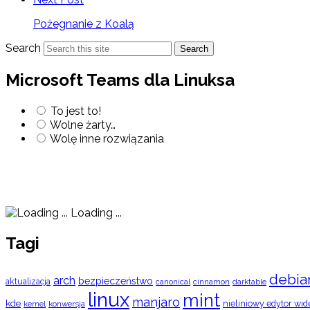
Pożegnanie z Koalą
Search
Search
Microsoft Teams dla Linuksa
To jest to!
Wolne żarty…
Wolę inne rozwiązania
Loading ...
Tagi
debia
arch
bezpieczeństwo
aktualizacja
cinnamon
canonical
darktable
linux
mint
manjaro
kde
nieliniowy edytor wid
konwersja
kernel