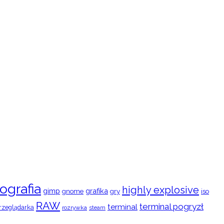
ografia
highly explosive
gimp
grafika
gry
iso
gnome
RAW
terminal pogryzł
terminal
rzeglądarka
rozrywka
steam