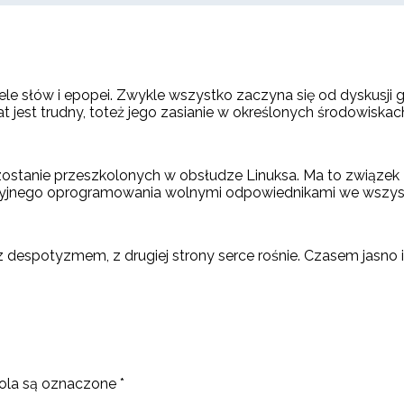
le słów i epopei. Zwykle wszystko zaczyna się od dyskusji g
t jest trudny, toteż jego zasianie w określonych środowiskac
i zostanie przeszkolonych w obsłudze Linuksa. Ma to związe
yjnego oprogramowania wolnymi odpowiednikami we wszystk
 z despotyzmem, z drugiej strony serce rośnie. Czasem jasn
la są oznaczone
*