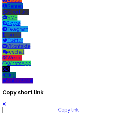
Reddit
Renren
Short link
SMS
Skype
Telegram
Tumblr
Twitter
VKontakte
wechat
Weibo
WhatsApp
X
Xing
Yahoo! Mail
Copy short link
Copy link