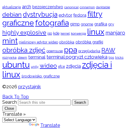
arch
bezpieczeństwo
aktualizacja
cinnamon
canonical
darktable
filtry
dystrybucja
debian
edytor
fedora
graficzne
fotografia
gimp
grafika
gry
gnome
linux
highly explosive
manjaro
iso
kde
konwersja
kernel
mint
obróbka
obróbka grafiki
nieliniowy edytor wideo
ppa
obróbka zdjęć
RAW
opensuse
przeglądarka
terminal pogryzł człowieka
terminal
rozrywka
steam
tips
tricks
ubuntu
zdjęcia i
wideo
zdjęcia
xfce
unity
linux
środowisko graficzne
©2026
przystajnik
Back To Top
Search
Search
Close
Translate »
Powered by
Translate