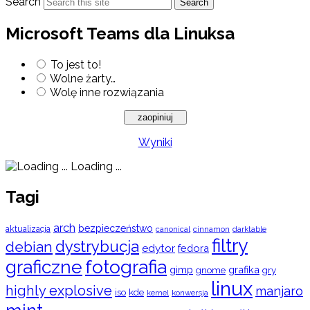
Search
Search
Microsoft Teams dla Linuksa
To jest to!
Wolne żarty…
Wolę inne rozwiązania
Wyniki
Loading ...
Tagi
arch
bezpieczeństwo
aktualizacja
cinnamon
canonical
darktable
filtry
dystrybucja
debian
edytor
fedora
graficzne
fotografia
gimp
grafika
gry
gnome
linux
highly explosive
manjaro
iso
kde
konwersja
kernel