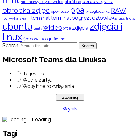
mint
obróbka
obróbka grafiki
nieliniowy edytor wideo
ppa
obróbka zdjęć
RAW
opensuse
przeglądarka
terminal pogryzł człowieka
terminal
rozrywka
steam
tips
tricks
ubuntu
zdjęcia i
wideo
zdjęcia
xfce
unity
linux
środowisko graficzne
Search
Search
Microsoft Teams dla Linuksa
To jest to!
Wolne żarty…
Wolę inne rozwiązania
Wyniki
Loading ...
Tagi