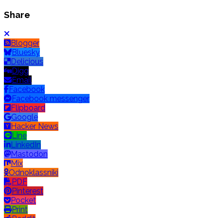
Share
Blogger
Bluesky
Delicious
Digg
Email
Facebook
Facebook messenger
Flipboard
Google
Hacker News
Line
LinkedIn
Mastodon
Mix
Odnoklassniki
PDF
Pinterest
Pocket
Print