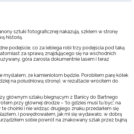
nony sztuki fotograficznej nakazują, szkłem w stronę
ą historią.
e podejście, co za lebiega robi trzy podejścia pod taką
 natomiast za sprawą znajdującego się na wschodnich
używany, góra zarosła dokumentnie lasem i teraz
ie myślałem, że kamieniołom będzie. Porobiłem parę kółek
dziej na południową stronę), w rezultacie wróciłem do
rzy głównym szlaku biegnącym z Banicy do Bartnego
em przy głównej drodze – ‘to gdzieś musi tu być’, na
te choinki i nie widząc drugiego znaku przedarłem się
znalazłem, i powędrowałem, jak mi się wydawało, w dobrą
urządziłem sobie powrót na znakowany szlak przez bujną