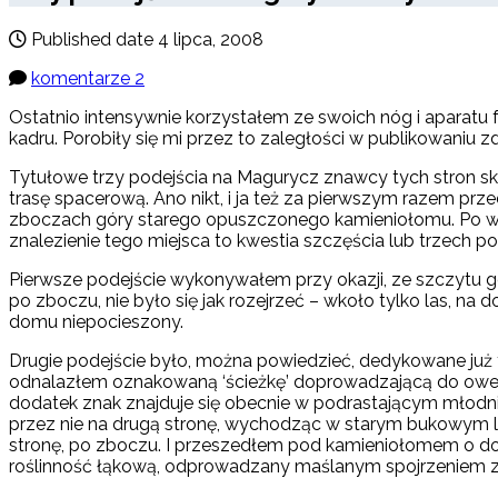
Published date
4 lipca, 2008
komentarze 2
Ostatnio intensywnie korzystałem ze swoich nóg i aparatu f
kadru. Porobiły się mi przez to zaległości w publikowaniu zdj
Tytułowe trzy podejścia na Magurycz znawcy tych stron skw
trasę spacerową. Ano nikt, i ja też za pierwszym razem pr
zboczach góry starego opuszczonego kamieniołomu. Po wysi
znalezienie tego miejsca to kwestia szczęścia lub trzech po
Pierwsze podejście wykonywałem przy okazji, ze szczytu g
po zboczu, nie było się jak rozejrzeć – wkoło tylko las, n
domu niepocieszony.
Drugie podejście było, można powiedzieć, dedykowane ju
odnalazłem oznakowaną ‘ścieżkę’ doprowadzającą do owego
dodatek znak znajduje się obecnie w podrastającym młodnik
przez nie na drugą stronę, wychodząc w starym bukowym lesi
stronę, po zboczu. I przeszedłem pod kamieniołomem o do
roślinność łąkową, odprowadzany maślanym spojrzeniem z