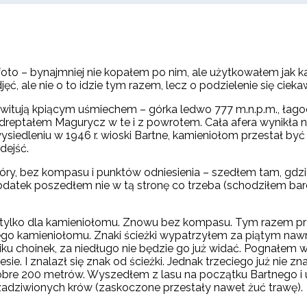
oto – bynajmniej nie kopałem po nim, ale użytkowałem jak ka
ęć, ale nie o to idzie tym razem, lecz o podzielenie się ciekaw
itują kpiącym uśmiechem – górka ledwo 777 m.n.p.m., łagodn
zedreptałem Magurycz w te i z powrotem. Cała afera wynikła
edleniu w 1946 r. wioski Bartne, kamieniołom przestał być 
dejść.
óry, bez kompasu i punktów odniesienia – szedłem tam, gdz
a dodatek poszedłem nie w tą stronę co trzeba (schodziłem bar
ż tylko dla kamieniołomu. Znowu bez kompasu. Tym razem p
 kamieniołomu. Znaki ścieżki wypatrzyłem za piątym nawrot
u choinek, za niedługo nie będzie go już widać. Pognałem w 
e. I znalazł się znak od ścieżki. Jednak trzeciego już nie 
bre 200 metrów. Wyszedłem z lasu na początku Bartnego i 
adziwionych krów (zaskoczone przestały nawet żuć trawę).