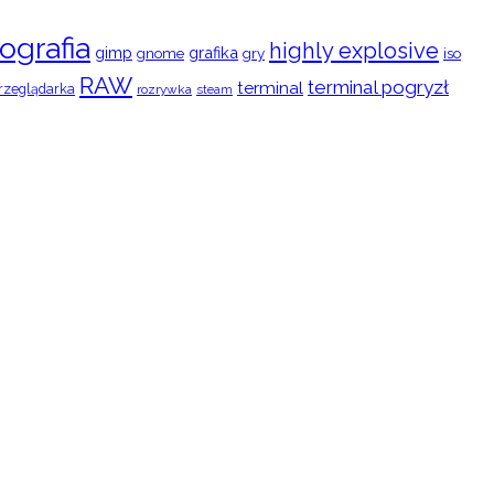
ografia
highly explosive
gimp
grafika
gry
iso
gnome
RAW
terminal pogryzł
terminal
rzeglądarka
rozrywka
steam