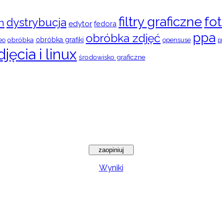
filtry graficzne
fot
dystrybucja
n
edytor
fedora
ppa
obróbka zdjęć
obróbka
obróbka grafiki
eo
opensuse
p
djęcia i linux
środowisko graficzne
Wyniki