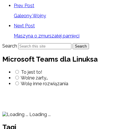
Prev Post
Galeony Wojny
Next Post
Maszyna o zmurszałej pamięci
Search
Search
Microsoft Teams dla Linuksa
To jest to!
Wolne żarty…
Wolę inne rozwiązania
Loading ...
Tagi