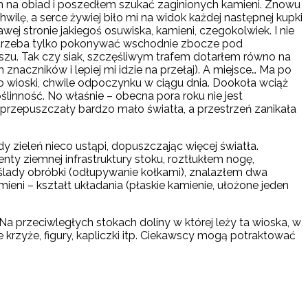
am na obiad i poszedłem szukać zaginionych kamieni. Znowu
wilę, a serce żywiej biło mi na widok każdej następnej kupki
j stronie jakiegoś osuwiska, kamieni, czegokolwiek. I nie
y – trzeba tylko pokonywać wschodnie zbocze pod
rszu. Tak czy siak, szczęśliwym trafem dotarłem równo na
naczników i lepiej mi idzie na przełaj). A miejsce… Ma po
o wioski, chwile odpoczynku w ciągu dnia. Dookoła wciąż
oślinność. No właśnie – obecna pora roku nie jest
przepuszczały bardzo mało światła, a przestrzeń zanikała
zieleń nieco ustąpi, dopuszczając więcej światła.
nty ziemnej infrastruktury stoku, roztłukłem nogę,
 ślady obróbki (odłupywanie kołkami), znalazłem dwa
ni – kształt układania (płaskie kamienie, ułożone jeden
Na przeciwległych stokach doliny w której leży ta wioska, w
krzyże, figury, kapliczki itp. Ciekawscy mogą potraktować