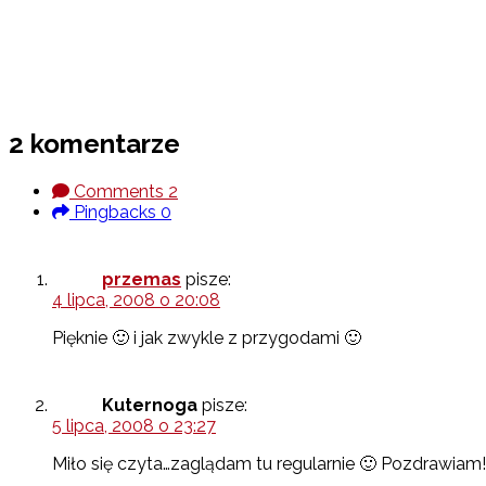
2 komentarze
Comments
2
Pingbacks
0
przemas
pisze:
4 lipca, 2008 o 20:08
Pięknie 🙂 i jak zwykle z przygodami 🙂
Kuternoga
pisze:
5 lipca, 2008 o 23:27
Miło się czyta…zaglądam tu regularnie 🙂 Pozdrawiam!