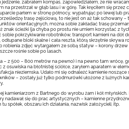
łem jedzenie, zabrałem kompas, zapowiedziałem, że nie wrac
na przestrzał w głąb lasu i w górę. Tak kręciłem się przez ch
arcie parłem w stronę północy, wypatrując po lewej lub prawe
k prześledzę trasę zejściową, to nie jest on aż tak schowan
 punktów orientacyjnych, można sobie zakładać trasę przema
nak ścieżki (ja chyba po prostu nie umiem korzystać z tych z
sobie pokrzykiwanie robotników, transport kamieni na dół d
odłupane bloki skalne i cała reszta, którą skrzętnie skrywa r
o robienia zdjęć wytargałem ze sobą statyw – korony drzew 
szcze rośnie sobie po lasach.
 – z 500 – 800 metrów na pewno) i na pewno tam wrócę, gdy 
c z osuwiska na błotnistej ściółce, zaryłem aparatem w eleme
sfakcja nieziemska. Udało mi się odnaleźć kamienie noszące
ików – zostały już tylko podmurówki ułożone z luźnych kamie
y.
ej kamieniarzom z Bartnego do wyrobu żarn i kół młyńskich. 
ry nadawał się do prac artystycznych – kamienne przydrożne 
u spółek, obszaru ich działania, nazwisk założycieli, itp.