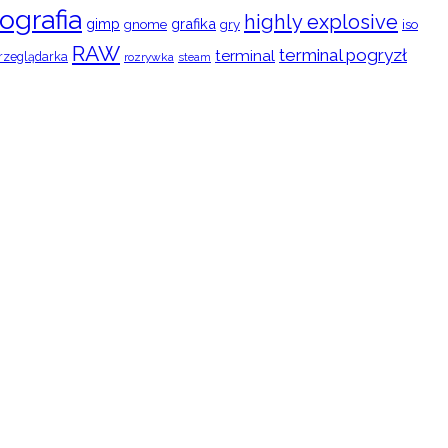
ografia
highly explosive
gimp
grafika
gry
iso
gnome
RAW
terminal pogryzł
terminal
rzeglądarka
rozrywka
steam