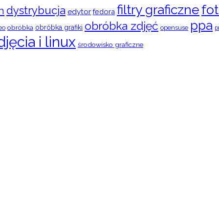
filtry graficzne
fot
dystrybucja
n
edytor
fedora
ppa
obróbka zdjęć
obróbka
obróbka grafiki
eo
opensuse
p
djęcia i linux
środowisko graficzne