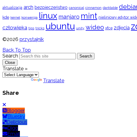
debia
arch
bezpieczeństwo
aktualizacja
cinnamon
canonical
darktable
linux
mint
manjaro
kde
nieliniowy edytor wid
konwersja
kernel
ubuntu
z
wideo
człowieka
zdjęcia
xfce
tips
tricks
unity
©2026
przystajnik
Back To Top
Search
Search
Close
Translate »
Powered by
Translate
Share
Blogger
Bluesky
Delicious
Digg
Email