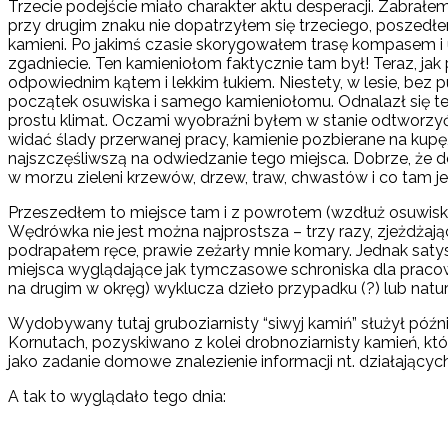
Trzecie podejście miało charakter aktu desperacji. Zabra
przy drugim znaku nie dopatrzyłem się trzeciego, poszedłem 
kamieni. Po jakimś czasie skorygowałem trasę kompasem i up
zgadniecie. Ten kamieniołom faktycznie tam był! Teraz, ja
odpowiednim kątem i lekkim łukiem. Niestety, w lesie, bez
początek osuwiska i samego kamieniołomu. Odnalazł się też z
prostu klimat. Oczami wyobraźni byłem w stanie odtworzyć 
widać ślady przerwanej pracy, kamienie pozbierane na kupę, 
najszczęśliwszą na odwiedzanie tego miejsca. Dobrze, że d
w morzu zieleni krzewów, drzew, traw, chwastów i co tam je
Przeszedłem to miejsce tam i z powrotem (wzdłuż osuwiska
Wędrówka nie jest można najprostsza – trzy razy, zjeżdżają
podrapałem ręce, prawie zeżarły mnie komary. Jednak saty
miejsca wyglądające jak tymczasowe schroniska dla pracown
na drugim w okręg) wyklucza dzieło przypadku (?) lub natur
Wydobywany tutaj gruboziarnisty “siwyj kamiń” służył późni
Kornutach, pozyskiwano z kolei drobnoziarnisty kamień, któ
jako zadanie domowe znalezienie informacji nt. działających t
A tak to wyglądało tego dnia: