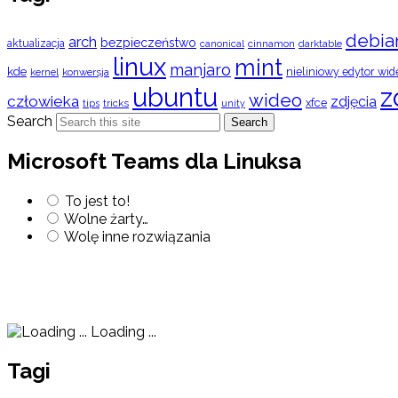
debia
arch
bezpieczeństwo
aktualizacja
cinnamon
canonical
darktable
linux
mint
manjaro
kde
nieliniowy edytor wid
konwersja
kernel
ubuntu
z
wideo
człowieka
zdjęcia
xfce
tips
tricks
unity
Search
Search
Microsoft Teams dla Linuksa
To jest to!
Wolne żarty…
Wolę inne rozwiązania
Loading ...
Tagi