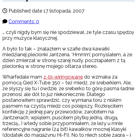
Published date
17 listopada, 2007
Comments: 0
… czyli nigdy bym się nie spodziewał, że tyle czasu spędzę
przy muzyce klasycznej.
A było to tak – znalazłem w szafie dwa kawałki
miedzianej plecionki Jantzena. ‘Hmmm’, pomyślałem, a że
dzień zmierzał w stronę szarej nudy, poczłapałem z tą
plecionką w stronę mojego ołtarza stereo.
Wharfedale mam
z-bi-wiringowane
do wzmaka za
pomocą Qed X-Tube 350 – też miedź, ze sreberkiem. Ale,
że słyszy się tu i ówdzie, że sreberko to górę pasma ładnie
przenosi, ale dół to już niekoniecznie. Dlatego
postanowiłem sprawdzić, czy wymiana toru z niskim
pasmem na czystą miedź coś polepszy. Rozkręciłem
konfekcję z jednej pary przewodów, zarobiłem na
Jantzenach, wpiąłem, puściłem płytkę jedną, drugą,
trzecią… I wtedy sobie przypomniałem, że leży u mnie
referencyjne nagranie (24 bit) kawałków mocnej klasyki
(dodatek do magazynu Hi-Fi). No to niech sobie zagra – i