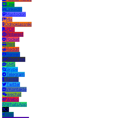
Line
LinkedIn
Mastodon
Mix
Odnoklassniki
PDF
Pinterest
Pocket
Print
Reddit
Renren
Short link
SMS
Skype
Telegram
Tumblr
Twitter
VKontakte
wechat
Weibo
WhatsApp
X
Xing