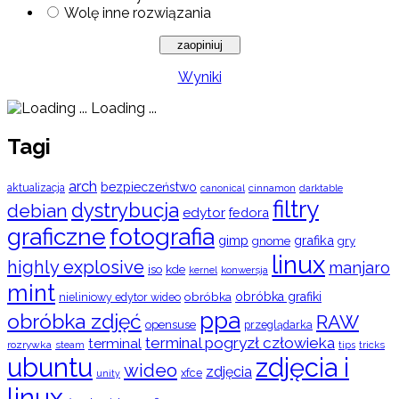
Wolę inne rozwiązania
Wyniki
Loading ...
Tagi
arch
bezpieczeństwo
aktualizacja
cinnamon
canonical
darktable
filtry
dystrybucja
debian
edytor
fedora
graficzne
fotografia
gimp
grafika
gry
gnome
linux
highly explosive
manjaro
iso
kde
konwersja
kernel
mint
obróbka
obróbka grafiki
nieliniowy edytor wideo
ppa
obróbka zdjęć
RAW
opensuse
przeglądarka
terminal pogryzł człowieka
terminal
rozrywka
steam
tips
tricks
ubuntu
zdjęcia i
wideo
zdjęcia
xfce
unity
linux