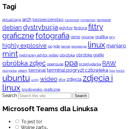
Tagi
arch
bezpieczeństwo
aktualizacja
cinnamon
canonical
darktable
filtry
dystrybucja
debian
edytor
fedora
graficzne
fotografia
gimp
grafika
gry
gnome
linux
highly explosive
manjaro
iso
kde
konwersja
kernel
mint
obróbka
obróbka grafiki
nieliniowy edytor wideo
ppa
obróbka zdjęć
RAW
opensuse
przeglądarka
terminal pogryzł człowieka
terminal
rozrywka
steam
tips
tricks
ubuntu
zdjęcia i
wideo
zdjęcia
xfce
unity
linux
środowisko graficzne
Search
Search
Microsoft Teams dla Linuksa
To jest to!
Wolne żarty…