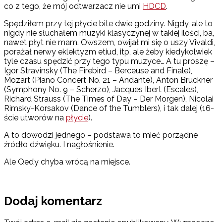
co z tego, że mój odtwarzacz nie umi
HDCD
.
Spędziłem przy tej płycie bite dwie godziny. Nigdy, ale to
nigdy nie słuchałem muzyki klasyczynej w takiej ilości, ba,
nawet płyt nie mam. Owszem, owijał mi się o uszy Vivaldi,
porażał nerwy eklektyzm etiud, itp, ale żeby kiedykolwiek
tyle czasu spędzić przy tego typu muzyce… A tu proszę –
Igor Stravinsky (The Firebird – Berceuse and Finale),
Mozart (Piano Concert No. 21 – Andante), Anton Bruckner
(Symphony No. 9 – Scherzo), Jacques Ibert (Escales),
Richard Strauss (The Times of Day – Der Morgen), Nicolai
Rimsky-Korsakov (Dance of the Tumblers), i tak dalej (16-
ście utworów na
płycie
).
A to dowodzi jednego – podstawa to mieć porządne
źródło dźwięku. I nagłośnienie.
Ale Qed’y chyba wrócą na miejsce.
Dodaj komentarz