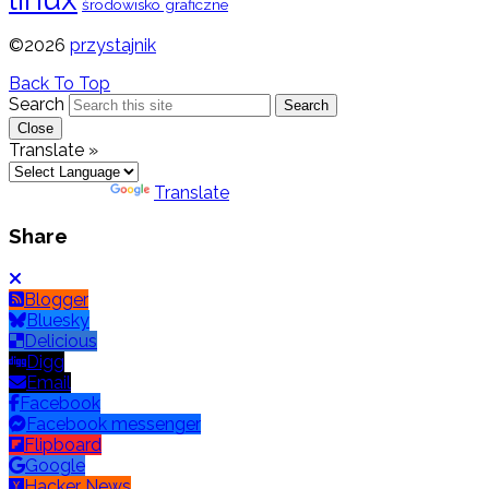
środowisko graficzne
©2026
przystajnik
Back To Top
Search
Search
Close
Translate »
Powered by
Translate
Share
Blogger
Bluesky
Delicious
Digg
Email
Facebook
Facebook messenger
Flipboard
Google
Hacker News