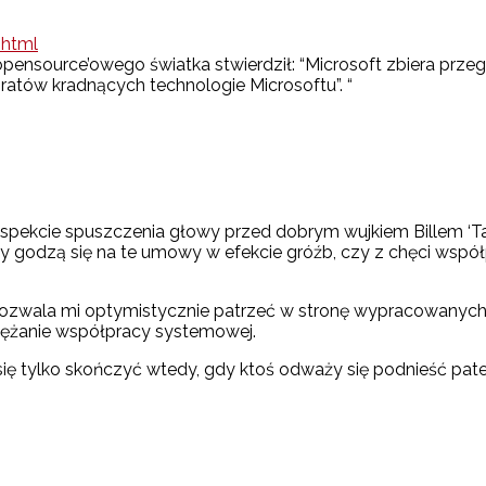
.html
opensource’owego światka stwierdził: “Microsoft zbiera prze
ratów kradnących technologie Microsoftu”. “
kcie spuszczenia głowy przed dobrym wujkiem Billem ‘Tak w
irmy godzą się na te umowy w efekcie gróźb, czy z chęci wsp
e pozwala mi optymistycznie patrzeć w stronę wypracowanych 
awężanie współpracy systemowej.
ię tylko skończyć wtedy, gdy ktoś odważy się podnieść pate