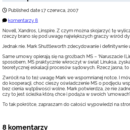
Published date
17 czerwca, 2007
komentarzy 8
Novell, Xandros, Linspire. Z czym można skojarzyć tę wylic
rzeczy brano się pod uwagę największych graczy wśród dyst
Jednak nie. Mark Shuttleworth zdecydowanie i definitywnie
Same umowy opierają się na groźbach MS – ‘Naruszacie (Li
sposobem, MS praktycznie wkroczył w świat Linuksa, zyska
teoretycznej eskalacji procesów sądowych. Rzecz jasna, to
Zwrócił na to też uwagę Mark we wspomnianej notce. I mówi
do kooperacji, choć cieszy oświadczenie MS o podjęciu w
bez cienia wątpliwości wolne. Mark potwierdza, że nie ż
czy to jest ścieżka którą chce i podąża w swoich ‘umowach
To tak pokrótce, zapraszam do całości wypowiedzi na stro
8 komentarzy