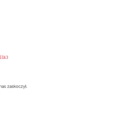
6743
 nas zaskoczył.