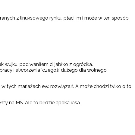
granych z linuksowego rynku, płaci im i może w ten sposób
ujku, podiwaniłem ci jabłko z ogródka’.
ółpracy i stworzenia ‘czegoś’ dużego dla wolnego
w tych mariażach ew. rozwiązań. A może chodzi tylko o to,
nty na MS. Ale to będzie apokalipsa.