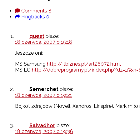
Comments
8
Pingbacks
0
quest
pisze:
18 czerwca, 2007 o 15:18
Jeszcze oni:
MS Samsung
http://itbiznes.pl/art26072.html
MS LG
http://dobreprogramy.pl/index.php?dz=15&n=
Semerchet
pisze:
18 czerwca, 2007 o 19:21
Bojkot zdrajców (Novell, Xandros, Linspire). Mark miło
Salvadhor
pisze:
18 czerwca, 2007 o 19:36