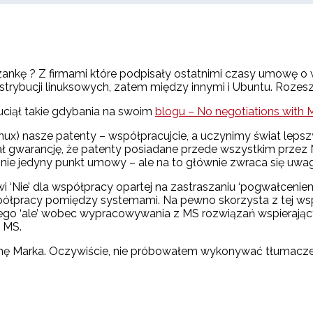
zankę ? Z firmami które podpisały ostatnimi czasy umowę o w
rybucji linuksowych, zatem między innymi i Ubuntu. Rozeszł
 uciął takie gdybania na swoim
blogu – No negotiations with M
nux) nasze patenty – współpracujcie, a uczynimy świat lep
ł gwarancję, że patenty posiadane przede wszystkim przez N
 nie jedyny punkt umowy – ale na to głównie zwraca się uwa
 ‘Nie’ dla współpracy opartej na zastraszaniu ‘pogwałceniem
spółpracy pomiędzy systemami. Na pewno skorzysta z tej ws
adnego ‘ale’ wobec wypracowywania z MS rozwiązań wspieraj
’ MS.
nę Marka. Oczywiście, nie próbowałem wykonywać tłumaczeni