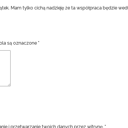
ątek. Mam tylko cichą nadzieję że ta współpraca będzie wed
la są oznaczone
*
nie i przetwarzanie twoich danych przez witrynę.
*