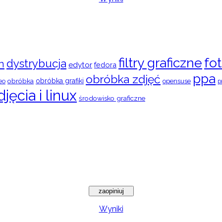
filtry graficzne
fot
dystrybucja
n
edytor
fedora
ppa
obróbka zdjęć
obróbka
obróbka grafiki
eo
opensuse
p
djęcia i linux
środowisko graficzne
Wyniki