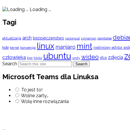
Loading ...
Tagi
debia
arch
bezpieczeństwo
aktualizacja
cinnamon
canonical
darktable
linux
mint
manjaro
kde
nieliniowy edytor wid
konwersja
kernel
ubuntu
z
wideo
człowieka
zdjęcia
xfce
tips
tricks
unity
Search
Search
Microsoft Teams dla Linuksa
To jest to!
Wolne żarty…
Wolę inne rozwiązania