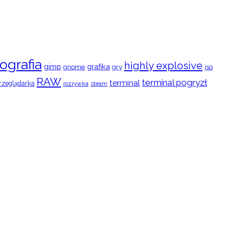
ografia
highly explosive
gimp
grafika
gry
iso
gnome
RAW
terminal pogryzł
terminal
rzeglądarka
rozrywka
steam