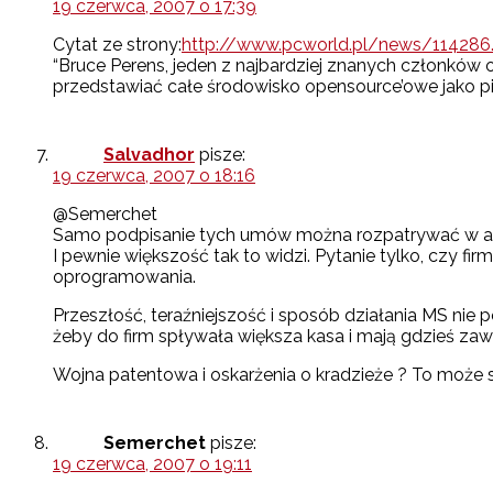
19 czerwca, 2007 o 17:39
Cytat ze strony:
http://www.pcworld.pl/news/114286
“Bruce Perens, jeden z najbardziej znanych członków 
przedstawiać całe środowisko opensource’owe jako pi
Salvadhor
pisze:
19 czerwca, 2007 o 18:16
@Semerchet
Samo podpisanie tych umów można rozpatrywać w aspe
I pewnie większość tak to widzi. Pytanie tylko, czy f
oprogramowania.
Przeszłość, teraźniejszość i sposób działania MS ni
żeby do firm spływała większa kasa i mają gdzieś z
Wojna patentowa i oskarżenia o kradzieże ? To może s
Semerchet
pisze:
19 czerwca, 2007 o 19:11