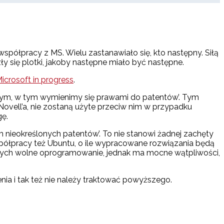
spółpracy z MS. Wielu zastanawiało się, kto następny. Siłą
y się plotki, jakoby następne miało być następne.
icrosoft in progress
.
szym, w tym wymienimy się prawami do patentów’. Tym
ovell’a, nie zostaną użyte przeciw nim w przypadku
gę.
 nieokreślonych patentów’. To nie stanowi żadnej zachęty
półpracy też Ubuntu, o ile wypracowane rozwiązania będą
ących wolne oprogramowanie, jednak ma mocne wątpliwości,
a i tak też nie należy traktować powyższego.