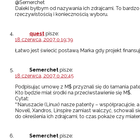
@Semerchet
Daleki byłbym od nazywania ich zdrajcami. To bardzo 
rzeczywistością i koniecznością wyboru.
quest
pisze:
18 czerwca, 2007 o 19:39
Łatwo jest świecić postawą Marka gdy projekt finansuje 
Semerchet
pisze:
18 czerwca, 2007 o 20:45
Podpisując umowę z M$ przyznali się do łamania pat
Kto będzie miał środki na przeciwstawienie się M$.
Cytat:
“‘Naruszacie (Linux) nasze patenty – współpracujcie
Novell, Xandros, Linspire zamiast walczyć, schowali się
do określenia ich zdrajcami, to czas pokaże czy miałe
Semerchet
pisze: