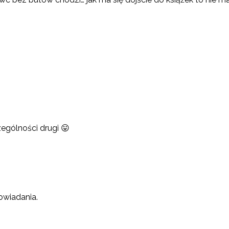
ególności drugi 😛
owiadania.