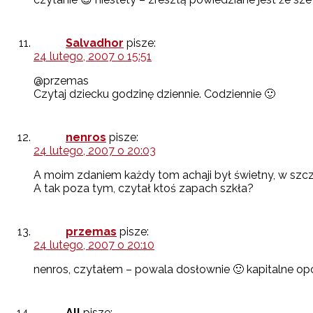
Salvadhor
pisze:
24 lutego, 2007 o 15:51
@przemas
Czytaj dziecku godzinę dziennie. Codziennie 🙂
nenros
pisze:
24 lutego, 2007 o 20:03
A moim zdaniem każdy tom achaji był świetny, w szcz
A tak poza tym, czytał ktoś zapach szkła?
przemas
pisze:
24 lutego, 2007 o 20:10
nenros, czytałem – powala dosłownie 🙂 kapitalne op
All
pisze: