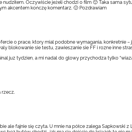
e nudziłem. Oczywiście jeżeli chodzi o film 🙂 Taka sama sytu
cznym akcentem kończę komentarz. 🙂 Pozdrawiam
 ofercie o prace, ktory mial podobne wymagania. konkretnie – 
 blokowanie sie testu, zawieszanie sie FF i rozne inne stra
nal juz tydzien, a mi nadal do glowy przychodza tylko “wiaza
a rzecz.
bie ale fajnie się czyta. U mnie na półce zalega Sapkowski 
ewc bez butów chodzi… jak ma się dojście do książek to nie ma