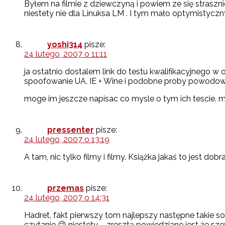
Byłem na filmie z dziewczyną i powiem ze się straszni
niestety nie dla Linuksa LM . I tym mało optymisty
yoshi314
pisze:
24 lutego, 2007 o 11:11
ja ostatnio dostalem link do testu kwalifikacyjnego w
spoofowanie UA, IE + Wine i podobne proby powodowaly
moge im jeszcze napisac co mysle o tym ich tescie. mi
pressenter
pisze:
24 lutego, 2007 o 13:19
A tam, nic tylko filmy i filmy. Książka jakaś to jest dobr
przemas
pisze:
24 lutego, 2007 o 14:31
Hadret, fakt pierwszy tom najlepszy następne takie so
czytanie 😉 niestety – zresztą powiedziane jest że sz