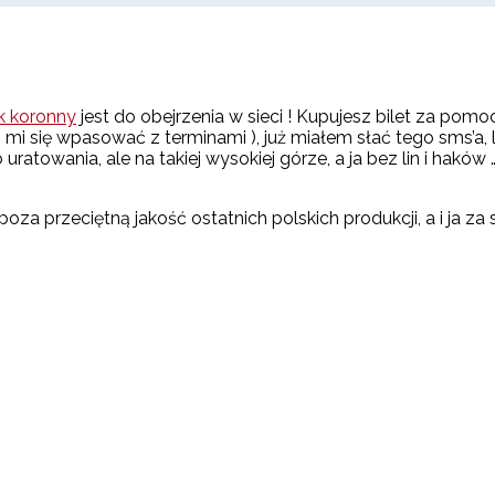
k koronny
jest do obejrzenia w sieci ! Kupujesz bilet za po
 mi się wpasować z terminami ), już miałem słać tego sms’a
uratowania, ale na takiej wysokiej górze, a ja bez lin i haków 
oza przeciętną jakość ostatnich polskich produkcji, a i ja za 