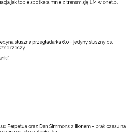
acja jak tobie spotkała mnie z transmisją LM w onet.pl
jedyna sluszna przegladarka 6.0 + jedyny sluszny os.
szne rzeczy.
nki”.
z Lux Perpetua oraz Dan Simmons z Ilionem – brak czasu na
 czasu na ich czytanie… 🙂