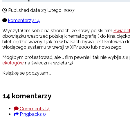
Published date
23 lutego, 2007
komentarzy 14
Wyczytałem sobie na stronach, że nowy polski film
Świade
obowiązku wesprzeć polską kinematografię ( do kina ciężko
bilet będzie ważny. I jak to w bajkach bywa, jest królewna do 
wiodącego systemu w wersji w XP/2000 lub nowszego.
Mógłbym protestować, ale … film pewnie i tak nie wybija się p
ekologów
na świecznik wzięła 🙂
Książkę se poczytam …
14 komentarzy
Comments
14
Pingbacks
0