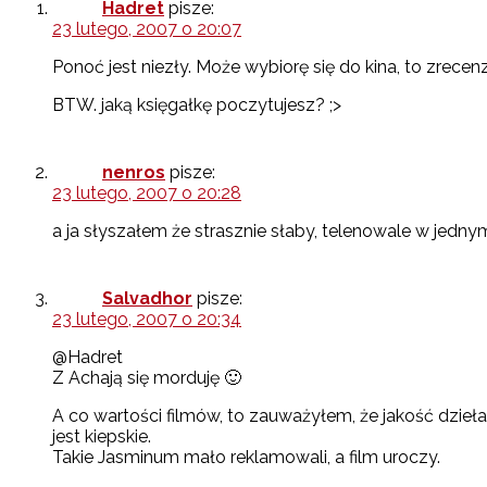
Hadret
pisze:
23 lutego, 2007 o 20:07
Ponoć jest niezły. Może wybiorę się do kina, to zrecenz
BTW. jaką księgałkę poczytujesz? ;>
nenros
pisze:
23 lutego, 2007 o 20:28
a ja słyszałem że strasznie słaby, telenowale w jedny
Salvadhor
pisze:
23 lutego, 2007 o 20:34
@Hadret
Z Achają się morduję 🙂
A co wartości filmów, to zauważyłem, że jakość dzieła 
jest kiepskie.
Takie Jasminum mało reklamowali, a film uroczy.