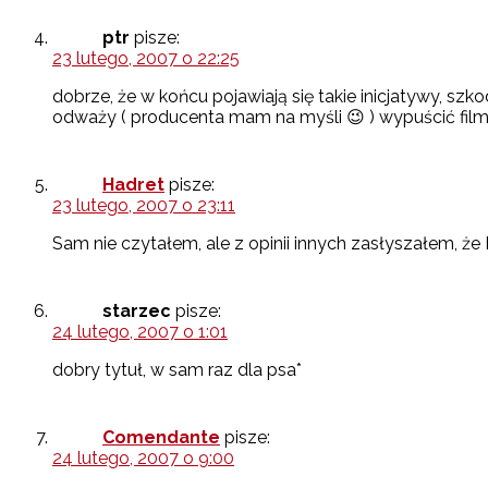
ptr
pisze:
23 lutego, 2007 o 22:25
dobrze, że w końcu pojawiają się takie inicjatywy, szkod
odważy ( producenta mam na myśli 😉 ) wypuścić fil
Hadret
pisze:
23 lutego, 2007 o 23:11
Sam nie czytałem, ale z opinii innych zasłyszałem, ż
starzec
pisze:
24 lutego, 2007 o 1:01
dobry tytuł, w sam raz dla psa*
Comendante
pisze:
24 lutego, 2007 o 9:00