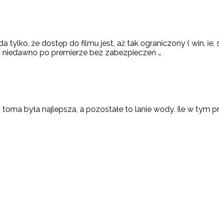
a tylko, że dostęp do filmu jest, aż tak ograniczony ( win, ie, 
m niedawno po premierze bez zabezpieczeń …
e I toma była najlepsza, a pozostałe to lanie wody. Ile w ty