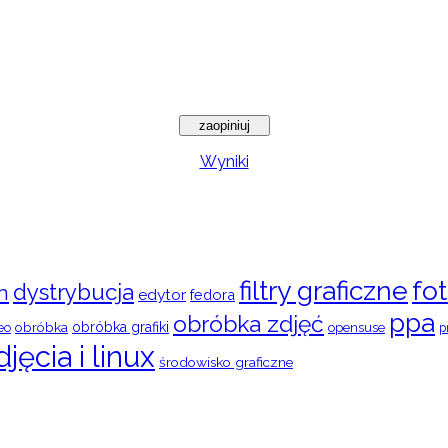
Wyniki
filtry graficzne
fot
dystrybucja
n
edytor
fedora
ppa
obróbka zdjęć
obróbka
obróbka grafiki
eo
opensuse
p
djęcia i linux
środowisko graficzne