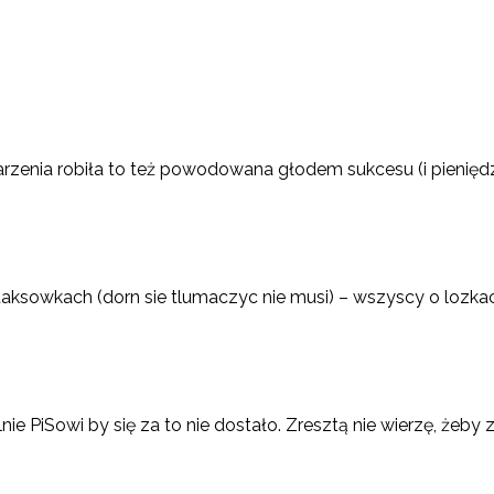
arzenia robiła to też powodowana głodem sukcesu (i pieniędz
ch taksowkach (dorn sie tlumaczyc nie musi) – wszyscy o lozk
nie PiSowi by się za to nie dostało. Zresztą nie wierzę, żeby