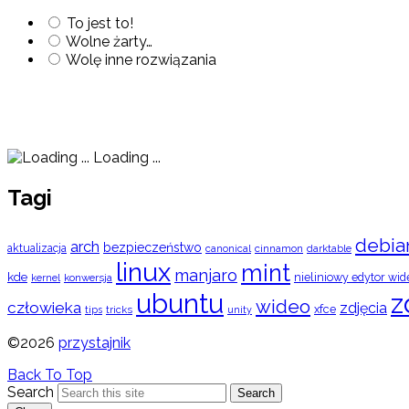
To jest to!
Wolne żarty…
Wolę inne rozwiązania
Loading ...
Tagi
debia
arch
bezpieczeństwo
aktualizacja
cinnamon
canonical
darktable
linux
mint
manjaro
kde
nieliniowy edytor wid
konwersja
kernel
ubuntu
z
wideo
człowieka
zdjęcia
xfce
tips
tricks
unity
©2026
przystajnik
Back To Top
Search
Search