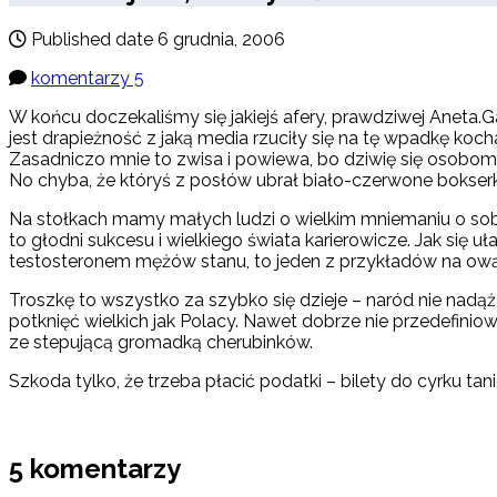
Published date
6 grudnia, 2006
komentarzy 5
W końcu doczekaliśmy się jakiejś afery, prawdziwej Aneta.Ga
jest drapieżność z jaką media rzuciły się na tę wpadkę kochan
Zasadniczo mnie to zwisa i powiewa, bo dziwię się osobom, 
No chyba, że któryś z posłów ubrał biało-czerwone bokserk
Na stołkach mamy małych ludzi o wielkim mniemaniu o sobie
to głodni sukcesu i wielkiego świata karierowicze. Jak się
testosteronem mężów stanu, to jeden z przykładów na ową ‘m
Troszkę to wszystko za szybko się dzieje – naród nie nadąż
potknięć wielkich jak Polacy. Nawet dobrze nie przedefiniow
ze stepującą gromadką cherubinków.
Szkoda tylko, że trzeba płacić podatki – bilety do cyrku ta
5 komentarzy