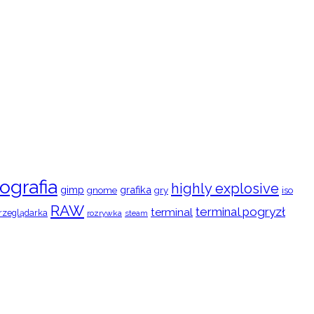
ografia
highly explosive
gimp
grafika
gry
iso
gnome
RAW
terminal pogryzł
terminal
rzeglądarka
rozrywka
steam