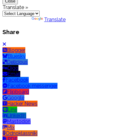
Close
Translate »
Powered by
Translate
Share
Blogger
Bluesky
Delicious
Digg
Email
Facebook
Facebook messenger
Flipboard
Google
Hacker News
Line
LinkedIn
Mastodon
Mix
Odnoklassniki
PDF