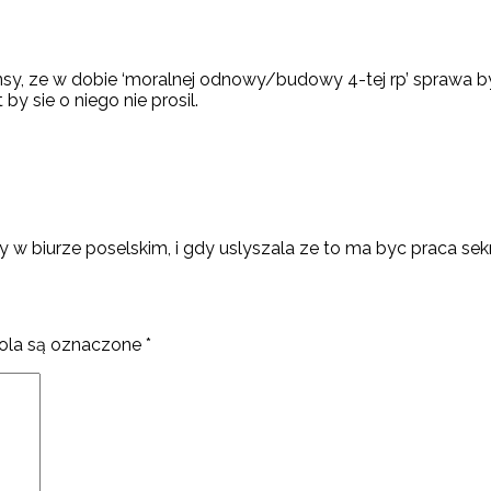
szansy, ze w dobie ‘moralnej odnowy/budowy 4-tej rp’ spraw
by sie o niego nie prosil.
 biurze poselskim, i gdy uslyszala ze to ma byc praca sekret
la są oznaczone
*