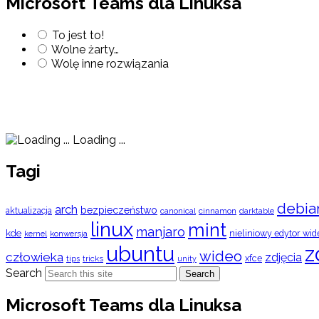
Microsoft Teams dla Linuksa
To jest to!
Wolne żarty…
Wolę inne rozwiązania
Loading ...
Tagi
debia
arch
bezpieczeństwo
aktualizacja
cinnamon
canonical
darktable
linux
mint
manjaro
kde
nieliniowy edytor wid
konwersja
kernel
ubuntu
z
wideo
człowieka
zdjęcia
xfce
tips
tricks
unity
Search
Search
Microsoft Teams dla Linuksa