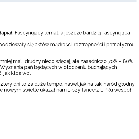
błapiał. Fascynujący temat, a jeszcze bardziej fascynująca
spodziewały się aktów mądrości, roztropności i patriotyzmu.
niej mali, drudzy nieco więcej, ale zasadniczo 70% – 80%
zku. Wyznania pań będących w otoczeniu buchających
 jak ktoś woli.
ztery dni to za duże tempo, nawet jak na taki naród głodny
ęcie w nowym świetle ukazał nam 1-szy tancerz LPR’u wespół