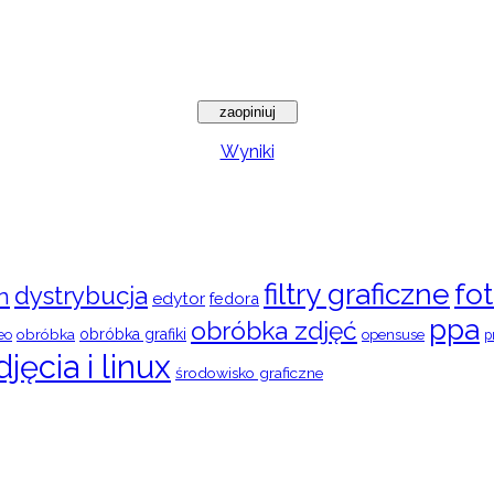
Wyniki
filtry graficzne
fot
dystrybucja
n
edytor
fedora
ppa
obróbka zdjęć
obróbka
obróbka grafiki
eo
opensuse
p
djęcia i linux
środowisko graficzne