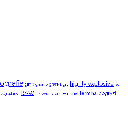
ografia
highly explosive
gimp
grafika
gry
iso
gnome
RAW
terminal pogryzł
terminal
rzeglądarka
rozrywka
steam