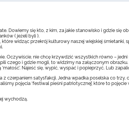
te. Dowiemy się kto, z kim, za jakie stanowisko i gdzie się o
ków ( jeżeli byli ).
które widząc przekrój kulturowy naszej wiejskiej śmietanki, 
i.
. Oczywiście, nie chcę krzywdzić wszystkich równo – jedni m
 ułapili czego i gdzie mogli, to widzimy na załączonym obra
ałość’. Najeść się, wypić, wyspać i popieprzyć. Lub zapalić,
a z czerpaniem satysfakcji. Jedna wpadka poselska co trzy, c
aliśmy pojęcia ‘festiwal pieśni patriotycznej’, które to poj
niej wychodzą.