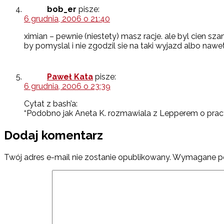
bob_er
pisze:
6 grudnia, 2006 o 21:40
ximian – pewnie (niestety) masz racje. ale byl cien 
by pomyslal i nie zgodzil sie na taki wyjazd albo nawet 
Paweł Kata
pisze:
6 grudnia, 2006 o 23:39
Cytat z bash’a:
“Podobno jak Aneta K. rozmawiala z Lepperem o pracy w
Dodaj komentarz
Twój adres e-mail nie zostanie opublikowany.
Wymagane po