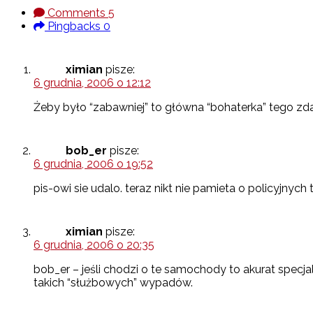
Comments
5
Pingbacks
0
ximian
pisze:
6 grudnia, 2006 o 12:12
Żeby było “zabawniej” to główna “bohaterka” tego zd
bob_er
pisze:
6 grudnia, 2006 o 19:52
pis-owi sie udalo. teraz nikt nie pamieta o policyjny
ximian
pisze:
6 grudnia, 2006 o 20:35
bob_er – jeśli chodzi o te samochody to akurat specjal
takich “służbowych” wypadów.