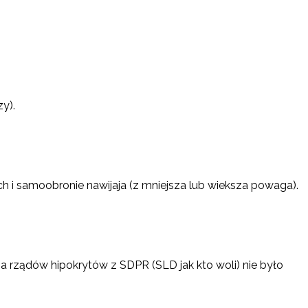
y).
ach i samoobronie nawijaja (z mniejsza lub wieksza powaga).
 za rządów hipokrytów z SDPR (SLD jak kto woli) nie było