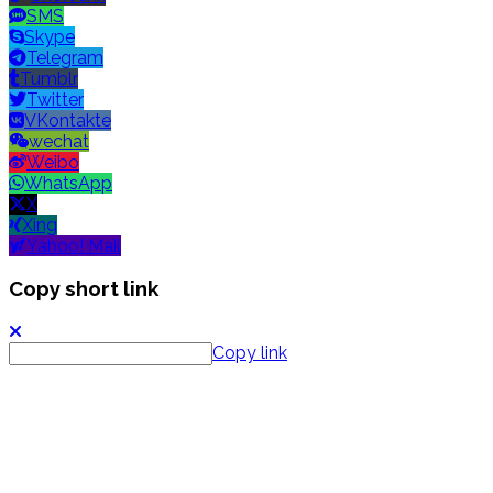
SMS
Skype
Telegram
Tumblr
Twitter
VKontakte
wechat
Weibo
WhatsApp
X
Xing
Yahoo! Mail
Copy short link
Copy link