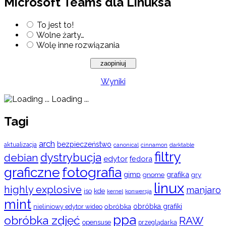
Microsoft Teams dla Linuksa
To jest to!
Wolne żarty…
Wolę inne rozwiązania
Wyniki
Loading ...
Tagi
arch
bezpieczeństwo
aktualizacja
cinnamon
canonical
darktable
filtry
dystrybucja
debian
edytor
fedora
graficzne
fotografia
gimp
grafika
gry
gnome
linux
highly explosive
manjaro
iso
kde
konwersja
kernel
mint
obróbka
obróbka grafiki
nieliniowy edytor wideo
ppa
obróbka zdjęć
RAW
opensuse
przeglądarka