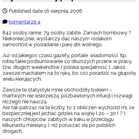
Published date
16 sierpnia, 2006
komentarze 4
842 osoby ranne, 79 osoby zabite. Zamach bombowy ?
Niekoniecznie, wystarczy dać naszym rodakom
samochód w posiadanie i parę dni wolnego.
Już od jakiegoś czasu gazety, portale, wiadomości, itp.
robią takie podsumowanie co dłuższych przerw w pracy,
tzw. długich weekend’ów ( polska specjalność ). Jakoś
zawsze machałem na to ręką, bo cóż poradzić na głupotę
wielu kierujących.
Zawsze te statystyki mnie obchodziły bokiem –
martwych nie wskrzeszą, pozbawionych intuicji i rozwagi
niczego nie nauczą.
Ale tak patrząc na te liczby, to z obliczeń wychodzi mi, że
bezpieczniej jest jechać gdzieś na wojnę ( 20 – 30 ( ? )
naszych chłopców zabitych w Iraku w przeciągu
kilkunastu miesięcy ), niż poruszać się po polskich
drogach.