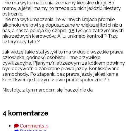
I nie ma wytłumaczenia, że mamy kiepskie drogi. Bo
mamy, a jeżeli mamy, to trzeba po nich jeździć niestety
ostrożnie.
I nie ma wytłumaczenia, że w innych krajach promile
alkoholu we krwi są dopuszczane w większej ilości niż u
nas, a nasza policja się czepia. 3,5 tysiąca zatrzymanych
nietrzeźwych kierowców. A ilu uniknęło kontroli ? Trzy,
cztery razy tyle ?
Jak widzę takie statystyki to ma w dupie wszelkie prawa
człowieka, godność osobistą i inne przywileje
cywilizacyjne. Pijanym/nietrzeźwym za kółkiem powinny
być dożywotnio zabierane prawa jazdy. Konfiskowane
samochody. Po złapaniu bez prawa jazdy jakieś karne
konsekwencje ( przymusowe prace społeczne ? ).
Niestety, z tym narodem się inaczej nie da.
4 komentarze
Comments
4