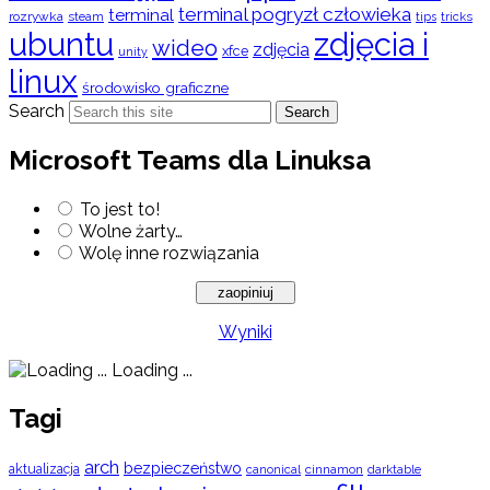
terminal pogryzł człowieka
terminal
rozrywka
steam
tips
tricks
ubuntu
zdjęcia i
wideo
zdjęcia
xfce
unity
linux
środowisko graficzne
Search
Search
Microsoft Teams dla Linuksa
To jest to!
Wolne żarty…
Wolę inne rozwiązania
Wyniki
Loading ...
Tagi
arch
bezpieczeństwo
aktualizacja
cinnamon
canonical
darktable