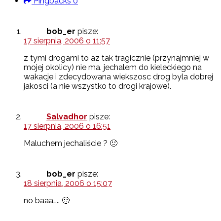
Pingbacks
0
bob_er
pisze:
17 sierpnia, 2006 o 11:57
z tymi drogami to az tak tragicznie (przynajmniej w
mojej okolicy) nie ma. jechalem do kieleckiego na
wakacje i zdecydowana wiekszosc drog byla dobrej
jakosci (a nie wszystko to drogi krajowe).
Salvadhor
pisze:
17 sierpnia, 2006 o 16:51
Maluchem jechaliście ? 🙂
bob_er
pisze:
18 sierpnia, 2006 o 15:07
no baaa….. 🙂