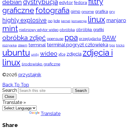
filtry
dystrybucja
debian
edytor
fedora
graficzne
fotografia
gimp
grafika
gry
gnome
linux
highly explosive
manjaro
iso
kde
konwersja
kernel
mint
obróbka
obróbka grafiki
nieliniowy edytor wideo
ppa
obróbka zdjęć
RAW
opensuse
przeglądarka
terminal pogryzł człowieka
terminal
rozrywka
steam
tips
tricks
ubuntu
zdjęcia i
wideo
zdjęcia
xfce
unity
linux
środowisko graficzne
©2026
przystajnik
Back To Top
Search
Search
Close
Translate »
Powered by
Translate
Share