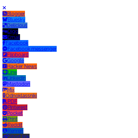
Blogger
Bluesky
Delicious
Digg
Email
Facebook
Facebook messenger
Flipboard
Google
Hacker News
Line
LinkedIn
Mastodon
Mix
Odnoklassniki
PDF
Pinterest
Pocket
Print
Reddit
Renren
Short link