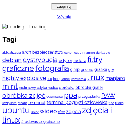
Wyniki
Loading ...
Tagi
arch
bezpieczeństwo
aktualizacja
cinnamon
canonical
darktable
filtry
dystrybucja
debian
edytor
fedora
graficzne
fotografia
gimp
grafika
gry
gnome
linux
highly explosive
manjaro
iso
kde
konwersja
kernel
mint
obróbka
obróbka grafiki
nieliniowy edytor wideo
ppa
obróbka zdjęć
RAW
opensuse
przeglądarka
terminal pogryzł człowieka
terminal
rozrywka
steam
tips
tricks
ubuntu
zdjęcia i
wideo
zdjęcia
xfce
unity
linux
środowisko graficzne