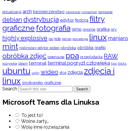
arch
bezpieczeństwo
aktualizacja
cinnamon
canonical
darktable
filtry
dystrybucja
debian
edytor
fedora
graficzne
fotografia
gimp
grafika
gry
gnome
linux
highly explosive
manjaro
iso
kde
konwersja
kernel
mint
obróbka
obróbka grafiki
nieliniowy edytor wideo
ppa
obróbka zdjęć
RAW
opensuse
przeglądarka
terminal pogryzł człowieka
terminal
rozrywka
steam
tips
tricks
ubuntu
zdjęcia i
wideo
zdjęcia
xfce
unity
linux
środowisko graficzne
Search
Search
Microsoft Teams dla Linuksa
To jest to!
Wolne żarty…
Wolę inne rozwiązania