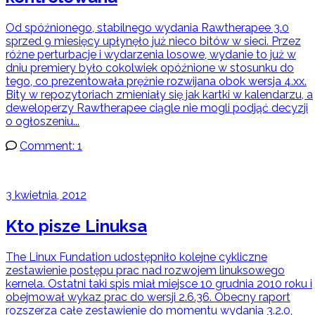
Od spóźnionego, stabilnego wydania Rawtherapee 3.0
sprzed 9 miesięcy upłynęło już nieco bitów w sieci. Przez
różne perturbacje i wydarzenia losowe, wydanie to już w
dniu premiery było cokolwiek opóźnione w stosunku do
tego, co prezentowała prężnie rozwijana obok wersja 4.xx.
Bity w repozytoriach zmieniały się jak kartki w kalendarzu, a
deweloperzy Rawtherapee ciągle nie mogli podjąć decyzji
o ogłoszeniu...
Comment: 1
3 kwietnia, 2012
Kto pisze Linuksa
The Linux Fundation udostępniło kolejne cykliczne
zestawienie postępu prac nad rozwojem linuksowego
kernela. Ostatni taki spis miał miejsce 10 grudnia 2010 roku i
obejmował wykaz prac do wersji 2.6.36. Obecny raport
rozszerza całe zestawienie do momentu wydania 3.2.0,