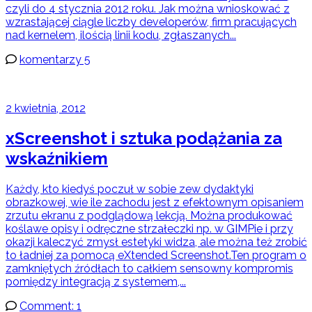
czyli do 4 stycznia 2012 roku. Jak można wnioskować z
wzrastającej ciągle liczby developerów, firm pracujących
nad kernelem, ilością linii kodu, zgłaszanych...
komentarzy 5
2 kwietnia, 2012
xScreenshot i sztuka podążania za
wskaźnikiem
Każdy, kto kiedyś poczuł w sobie zew dydaktyki
obrazkowej, wie ile zachodu jest z efektownym opisaniem
zrzutu ekranu z podglądową lekcją. Można produkować
koślawe opisy i odręczne strzałeczki np. w GIMPie i przy
okazji kaleczyć zmysł estetyki widza, ale można też zrobić
to ładniej za pomocą eXtended Screenshot.Ten program o
zamkniętych źródłach to całkiem sensowny kompromis
pomiędzy integracją z systemem,...
Comment: 1