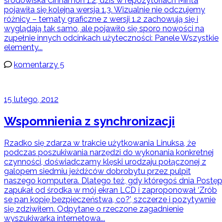
środowiska Cinnamon 1.2, dziś w repozytoriach Minta
pojawiła się kolejna wersja 1.3. Wizualnie nie odczujemy
różnicy – tematy graficzne z wersji 1.2 zachowują się i
wyglądają tak samo, ale pojawiło się sporo nowości na
zupełnie innych odcinkach użyteczności: Panele Wszystkie
elementy...
komentarzy 5
15 lutego, 2012
Wspomnienia z synchronizacji
Rzadko się zdarza w trakcie użytkowania Linuksa, że
podczas poszukiwania narzędzi do wykonania konkretnej
czynności, doświadczamy klęski urodzaju połączonej z
galopem siedmiu jeźdźców dobrobytu przez pulpit
naszego komputera. Dlatego też, gdy któregoś dnia Postę
zapukał od środka w mój ekran LCD i zaproponował ‘Zrób
se pan kopię bezpieczeństwa, co?’, szczerze i pozytywnie
się zdziwiłem. Odpytane o rzeczone zagadnienie
wyszukiwarka internetowa...