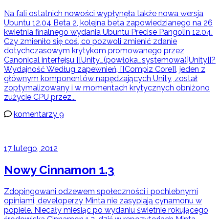
Na fali ostatnich nowości wypłynęła także nowa wersja
Ubuntu 12.04 Beta 2, kolejna beta zapowiedzianego na 26
kwietnia finalnego wydania Ubuntu Precise Pangolin 12.04.
Czy zmieniło się coś, co pozwoli zmienić zdanie
dotychczasowym krytykom promowanego przez
Canonical interfejsu [[Unity_(powłoka_systemowa)|Unity]]?
Wydajność Według zapewnień, [[Compiz Core]], jeden z
głównym komponentów napędzających Unity, został
zoptymalizowany i w momentach krytycznych obniżono
zużycie CPU przez...
komentarzy 9
17 lutego, 2012
Nowy Cinnamon 1.3
Zdopingowani odzewem społeczności i pochlebnymi
opiniami, developerzy Minta nie zasypiają cynamonu w
popiele. Niecały miesiąc po wydaniu świetnie rokującego