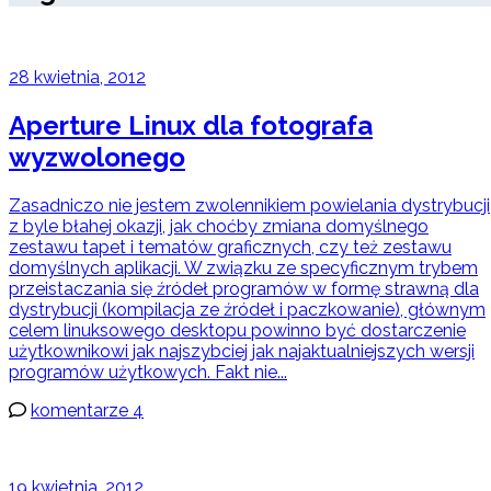
28 kwietnia, 2012
Aperture Linux dla fotografa
wyzwolonego
Zasadniczo nie jestem zwolennikiem powielania dystrybucji
z byle błahej okazji, jak choćby zmiana domyślnego
zestawu tapet i tematów graficznych, czy też zestawu
domyślnych aplikacji. W związku ze specyficznym trybem
przeistaczania się źródeł programów w formę strawną dla
dystrybucji (kompilacja ze źródeł i paczkowanie), głównym
celem linuksowego desktopu powinno być dostarczenie
użytkownikowi jak najszybciej jak najaktualniejszych wersji
programów użytkowych. Fakt nie...
komentarze 4
19 kwietnia, 2012