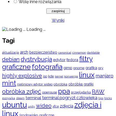
Wolę inne rozwiązania
Wyniki
Loading ...
Tagi
arch
bezpieczeństwo
aktualizacja
cinnamon
canonical
darktable
filtry
dystrybucja
debian
edytor
fedora
graficzne
fotografia
gimp
grafika
gry
gnome
linux
highly explosive
manjaro
iso
kde
konwersja
kernel
mint
obróbka
obróbka grafiki
nieliniowy edytor wideo
ppa
obróbka zdjęć
RAW
opensuse
przeglądarka
terminal pogryzł człowieka
terminal
rozrywka
steam
tips
tricks
ubuntu
zdjęcia i
wideo
zdjęcia
xfce
unity
linux
środowisko graficzne