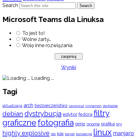
Search
Search
Microsoft Teams dla Linuksa
To jest to!
Wolne żarty…
Wolę inne rozwiązania
Wyniki
Loading ...
Tagi
arch
bezpieczeństwo
aktualizacja
cinnamon
canonical
darktable
filtry
dystrybucja
debian
edytor
fedora
graficzne
fotografia
gimp
grafika
gry
gnome
linux
highly explosive
manjaro
iso
kde
konwersja
kernel