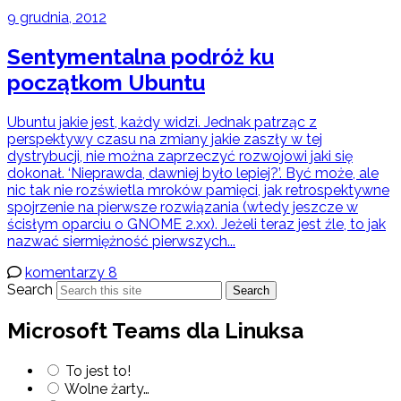
9 grudnia, 2012
Sentymentalna podróż ku
początkom Ubuntu
Ubuntu jakie jest, każdy widzi. Jednak patrząc z
perspektywy czasu na zmiany jakie zaszły w tej
dystrybucji, nie można zaprzeczyć rozwojowi jaki się
dokonał. ‘Nieprawda, dawniej było lepiej?’. Być może, ale
nic tak nie rozświetla mroków pamięci, jak retrospektywne
spojrzenie na pierwsze rozwiązania (wtedy jeszcze w
ścisłym oparciu o GNOME 2.xx). Jeżeli teraz jest źle, to jak
nazwać siermiężność pierwszych...
komentarzy 8
Search
Search
Microsoft Teams dla Linuksa
To jest to!
Wolne żarty…