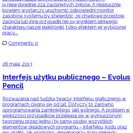
ją niewybrednie zza zaciśniętych zębów. A niesłusznie,
bowiem wystarczy uruchomić odpowiedni monitor
zasobów systemu by stwierdzić, że chwilowe przestoje,
zacięcia lub inne przypadki nie są wynikiem leniwego
charakteru naszej elektroniki, tylko efektem jej wytężonej
pracy....
Comments: 0
28 maja, 2013
Interfejs użytku publicznego – Evolus
Pencil
Rozważania nad ‘ludzką twarzą’ interfejsu graficznego w
programach ciągną się od lat. Dotyczy to zarówno
oprogramowania zamkniętego, jaki wolnego. A problem w
większości przypadków przejawia się w wymuszonym
tworzeniu przez jedną i tę samą osobę wszystkich
elementów składowych programu – interfejsu, kodu oraz
ew. grafiki. Jak wiadomo, deweloperzy mają niekiedy