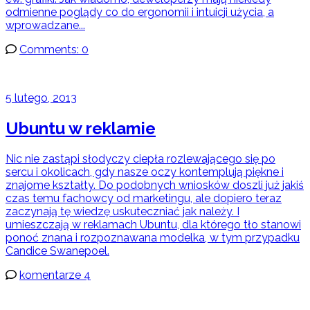
odmienne poglądy co do ergonomii i intuicji użycia, a
wprowadzane...
Comments: 0
5 lutego, 2013
Ubuntu w reklamie
Nic nie zastąpi słodyczy ciepła rozlewającego się po
sercu i okolicach, gdy nasze oczy kontemplują piękne i
znajome kształty. Do podobnych wniosków doszli już jakiś
czas temu fachowcy od marketingu, ale dopiero teraz
zaczynają tę wiedzę uskuteczniać jak należy. I
umieszczają w reklamach Ubuntu, dla którego tło stanowi
ponoć znana i rozpoznawana modelka, w tym przypadku
Candice Swanepoel.
komentarze 4