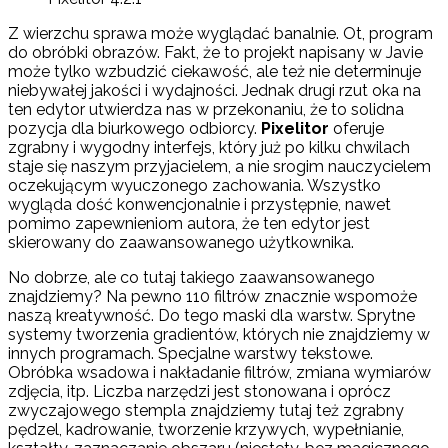
Z wierzchu sprawa może wyglądać banalnie. Ot, program
do obróbki obrazów. Fakt, że to projekt napisany w Javie
może tylko wzbudzić ciekawość, ale też nie determinuje
niebywałej jakości i wydajności. Jednak drugi rzut oka na
ten edytor utwierdza nas w przekonaniu, że to solidna
pozycja dla biurkowego odbiorcy.
Pixelitor
oferuje
zgrabny i wygodny interfejs, który już po kilku chwilach
staje się naszym przyjacielem, a nie srogim nauczycielem
oczekującym wyuczonego zachowania. Wszystko
wygląda dość konwencjonalnie i przystępnie, nawet
pomimo zapewnieniom autora, że ten edytor jest
skierowany do zaawansowanego użytkownika.
No dobrze, ale co tutaj takiego zaawansowanego
znajdziemy? Na pewno 110 filtrów znacznie wspomoże
naszą kreatywność. Do tego maski dla warstw. Sprytne
systemy tworzenia gradientów, których nie znajdziemy w
innych programach. Specjalne warstwy tekstowe.
Obróbka wsadowa i nakładanie filtrów, zmiana wymiarów
zdjęcia, itp. Liczba narzędzi jest stonowana i oprócz
zwyczajowego stempla znajdziemy tutaj też zgrabny
pędzel, kadrowanie, tworzenie krzywych, wypełnianie,