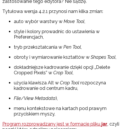
zastosowanie tego edytora? Nie sądzę.
Tytułowa wersja 4.2.1 przynosi nam kilka zmian:
auto wybór warstwy w
Move Tool
,
style i kolory prowadnic do ustawienia w
Preferencjach,
tryb przekształcania w
Pen Tool
,
obroty i wymiarowanie kształtów w
Shapes Tool
,
dokładniejsze kadrowanie dzięki opcji „Delete
Cropped Pixels” w
Crop Tool
,
użycia klawisza Alt w
Crop Tool
rozpoczyna
kadrowanie od centrum kadru,
File/View Metadata
),
menu kontekstowe na kartach pod prawym
przyciskiem myszy,
Program rozprowadzany jest w formacie pliku
jar
, czyli