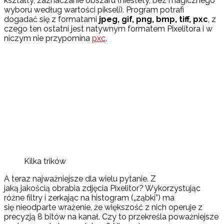
kształty, zaznaczanie obszaru (niestety, bez magicznego
wyboru według wartości pikseli). Program potrafi
dogadać się z formatami
jpeg, gif, png, bmp, tiff, pxc
, z
czego ten ostatni jest natywnym formatem Pixelitora i w
niczym nie przypomina
pxc
.
Kilka trików
A teraz najważniejsze dla wielu pytanie. Z
jaką jakością obrabia zdjęcia Pixelitor? Wykorzystując
różne filtry i zerkając na histogram („ząbki”) ma
się nieodparte wrażenie, że większość z nich operuje z
precyzją 8 bitów na kanał. Czy to przekreśla poważniejsze