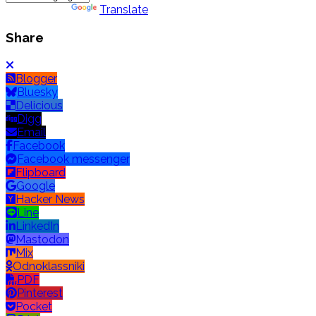
Powered by
Translate
Share
Blogger
Bluesky
Delicious
Digg
Email
Facebook
Facebook messenger
Flipboard
Google
Hacker News
Line
LinkedIn
Mastodon
Mix
Odnoklassniki
PDF
Pinterest
Pocket