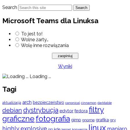
Search
Search
Microsoft Teams dla Linuksa
To jest to!
Wolne żarty…
Wolę inne rozwiązania
Wyniki
Loading ...
Tagi
arch
bezpieczeństwo
aktualizacja
cinnamon
canonical
darktable
filtry
dystrybucja
debian
edytor
fedora
graficzne
fotografia
gimp
grafika
gry
gnome
linux
highly explosive
manjaro
iso
kde
konwersja
kernel