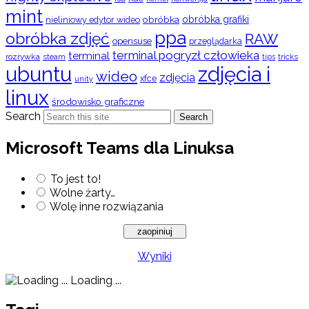
mint
obróbka
obróbka grafiki
nieliniowy edytor wideo
ppa
obróbka zdjęć
RAW
opensuse
przeglądarka
terminal pogryzł człowieka
terminal
rozrywka
steam
tips
tricks
ubuntu
zdjęcia i
wideo
zdjęcia
xfce
unity
linux
środowisko graficzne
Search
Search
Microsoft Teams dla Linuksa
To jest to!
Wolne żarty…
Wolę inne rozwiązania
Wyniki
Loading ...