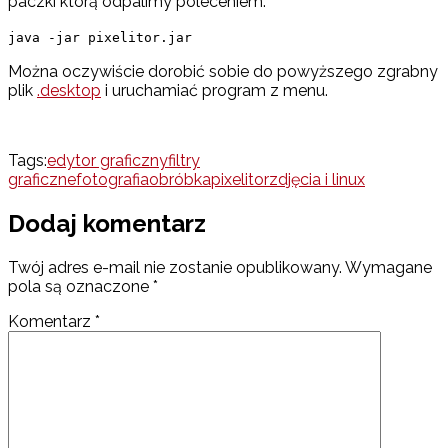
paczki którą odpalimy poleceniem:
java -jar pixelitor.jar
Można oczywiście dorobić sobie do powyższego zgrabny
plik
.desktop
i uruchamiać program z menu.
Tags:
edytor graficzny
filtry
graficzne
fotografia
obróbka
pixelitor
zdjęcia i linux
Dodaj komentarz
Twój adres e-mail nie zostanie opublikowany.
Wymagane
pola są oznaczone
*
Komentarz
*