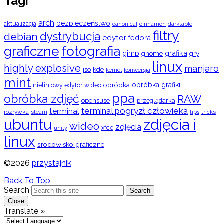
Tagi
arch
bezpieczeństwo
aktualizacja
cinnamon
canonical
darktable
filtry
dystrybucja
debian
edytor
fedora
graficzne
fotografia
gimp
grafika
gry
gnome
linux
highly explosive
manjaro
iso
kde
konwersja
kernel
mint
obróbka
obróbka grafiki
nieliniowy edytor wideo
ppa
obróbka zdjęć
RAW
opensuse
przeglądarka
terminal pogryzł człowieka
terminal
rozrywka
steam
tips
tricks
ubuntu
zdjęcia i
wideo
zdjęcia
xfce
unity
linux
środowisko graficzne
©2026
przystajnik
Back To Top
Search
Search
Close
Translate »