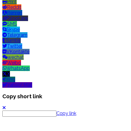
Print
Reddit
Renren
Short link
SMS
Skype
Telegram
Tumblr
Twitter
VKontakte
wechat
Weibo
WhatsApp
X
Xing
Yahoo! Mail
Copy short link
Copy link