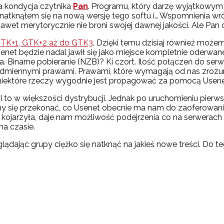
 kondycja czytnika
Pan
. Programu, który darzę wyjątkowym 
, natknąłem się na nową wersję tego softu i… Wspomnienia w
et merytorycznie nie broni swojej dawnej jakości. Ale Pan d
TK+1, GTK+2 aż do GTK3
. Dzięki temu dzisiaj również może
enet będzie nadal jawił się jako miejsce kompletnie oderwane
a. Binarne pobieranie (NZB)? Ki czort. Ilość połączeń do s
 odmiennymi prawami. Prawami, które wymagają od nas zrozum
niektóre rzeczy wygodnie jest propagować za pomocą Usene
 I to w większości dystrybucji. Jednak po uruchomieniu pierw
emy się przekonać, co Usenet obecnie ma nam do zaoferowan
ie kojarzyła, daje nam możliwość podejrzenia co na serwerach
na czasie.
dając grupy ciężko się natknąć na jakieś nowe treści. Do te