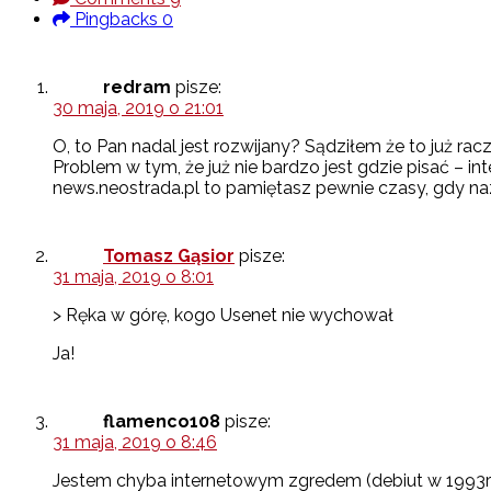
Pingbacks
0
redram
pisze:
30 maja, 2019 o 21:01
O, to Pan nadal jest rozwijany? Sądziłem że to już ra
Problem w tym, że już nie bardzo jest gdzie pisać – i
news.neostrada.pl to pamiętasz pewnie czasy, gdy n
Tomasz Gąsior
pisze:
31 maja, 2019 o 8:01
> Ręka w górę, kogo Usenet nie wychował
Ja!
flamenco108
pisze:
31 maja, 2019 o 8:46
Jestem chyba internetowym zgredem (debiut w 1993r)