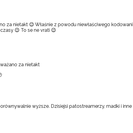
no za nietakt 😉 Właśnie z powodu niewłaściwego kodowania
czasy 😉 To se ne vrati 😉
uważano za nietakt

ównywalnie wyższe. Dzisiejsi patostreamerzy, madki i inne tak