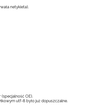
ywała netykieta).
 (specjalność OE).
yłkowym utf-8 było już dopuszczalne.