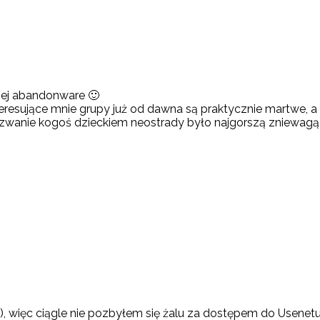
czej abandonware 🙂
nteresujące mnie grupy już od dawna są praktycznie martwe, 
azwanie kogoś dzieckiem neostrady było najgorszą zniewagą
, więc ciągle nie pozbyłem się żalu za dostępem do Usenet