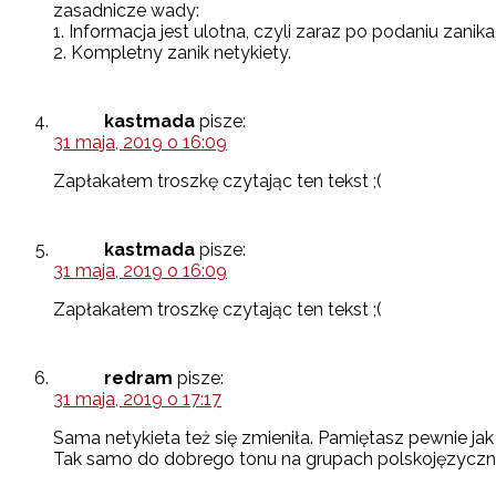
zasadnicze wady:
1. Informacja jest ulotna, czyli zaraz po podaniu zani
2. Kompletny zanik netykiety.
kastmada
pisze:
31 maja, 2019 o 16:09
Zapłakałem troszkę czytając ten tekst ;(
kastmada
pisze:
31 maja, 2019 o 16:09
Zapłakałem troszkę czytając ten tekst ;(
redram
pisze:
31 maja, 2019 o 17:17
Sama netykieta też się zmieniła. Pamiętasz pewnie ja
Tak samo do dobrego tonu na grupach polskojęzyczny