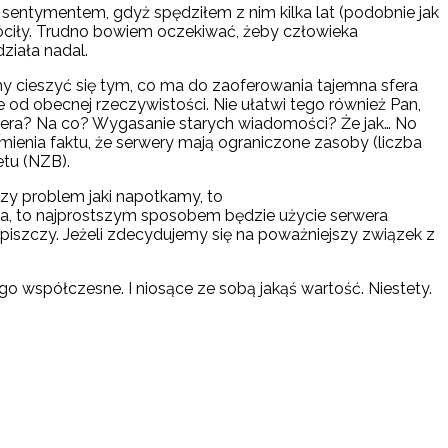
sentymentem, gdyż spędziłem z nim kilka lat (podobnie jak
róciły. Trudno bowiem oczekiwać, żeby człowieka
ziała nadal.
my cieszyć się tym, co ma do zaoferowania tajemna sfera
 od obecnej rzeczywistości. Nie ułatwi tego również Pan,
erwera? Na co? Wygasanie starych wiadomości? Że jak… No
ienia faktu, że serwery mają ograniczone zasoby (liczba
tu (NZB).
szy problem jaki napotkamy, to
ia, to najprostszym sposobem będzie użycie serwera
 piszczy. Jeżeli zdecydujemy się na poważniejszy związek z
go współczesne. I niosące ze sobą jakąś wartość. Niestety.