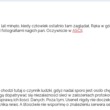
to lat minęło, kiedy człowiek ostatnio tam zaglądał. Ręka w g
 i fotografiami nagich pań. Oczywiście w
ASCII
.
dzi tutaj o czynnik ludzki, gdyż nadal sporo jest osób chętny
gą dopatrywać się niezależności sieci w założeniach protok
prawą ich ilości. Danych. Poza tym, Usenet nigdy nie doczeka
tnika
news
. A litościwie nie wspomnę o znalezieniu serwera s