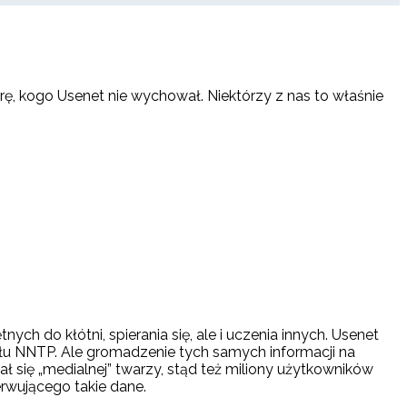
órę, kogo Usenet nie wychował. Niektórzy z nas to właśnie
ch do kłótni, spierania się, ale i uczenia innych. Usenet
ołu NNTP. Ale gromadzenie tych samych informacji na
ł się „medialnej” twarzy, stąd też miliony użytkowników
erwującego takie dane.