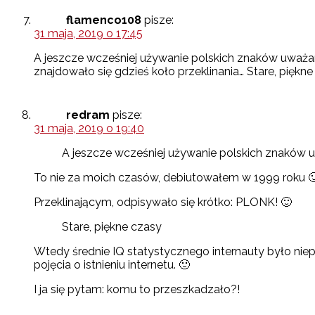
flamenco108
pisze:
31 maja, 2019 o 17:45
A jeszcze wcześniej używanie polskich znaków uważa
znajdowało się gdzieś koło przeklinania… Stare, piękne 
redram
pisze:
31 maja, 2019 o 19:40
A jeszcze wcześniej używanie polskich znaków 
To nie za moich czasów, debiutowałem w 1999 roku 
Przeklinającym, odpisywało się krótko: PLONK! 🙂
Stare, piękne czasy
Wtedy średnie IQ statystycznego internauty było niepor
pojęcia o istnieniu internetu. 🙂
I ja się pytam: komu to przeszkadzało?!