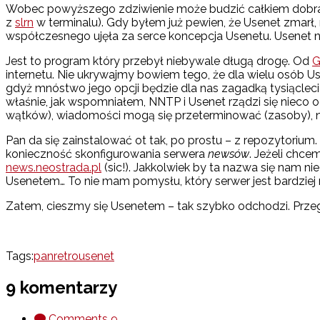
Wobec powyższego zdziwienie może budzić całkiem dobra
z
slrn
w terminalu). Gdy byłem już pewien, że Usenet zmarł
współczesnego ujęła za serce koncepcja Usenetu. Usenet naw
Jest to program który przebył niebywale długą drogę. Od
G
internetu. Nie ukrywajmy bowiem tego, że dla wielu osób Us
gdyż mnóstwo jego opcji będzie dla nas zagadką tysiącleci
właśnie, jak wspomniałem, NNTP i Usenet rządzi się nieco
wątków), wiadomości mogą się przeterminować (zasoby), 
Pan da się zainstalować ot tak, po prostu – z repozytorium.
konieczność skonfigurowania serwera
newsów
. Jeżeli chc
news.neostrada.pl
(sic!). Jakkolwiek by ta nazwa się nam n
Usenetem… To nie mam pomysłu, który serwer jest bardziej 
Zatem, cieszmy się Usenetem – tak szybko odchodzi. Przeglą
Tags:
pan
retro
usenet
9 komentarzy
Comments
9