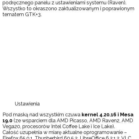
podręcznego panelu z ustawieniami systemu (Raven).
Wszystko to okraszono zaktualizowanym i poprawionym
tematem GTK+3.
Ustawienia
Pod maską nad wszystkim czuwa
kernel 4.20.16 i Mesa
19.0
(ze wsparciem dla AMD Picasso, AMD Raven2, AMD
Vega20, procesorów Intel Coffee Lake i Ice Lake).
Całość uzupełnia w miarę aktualne oprogramowanie –
Firefox 65.0.1, Thunberbird 60.5.2, LibreOffice 6.2.1.2, VLC