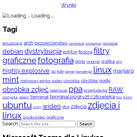
Wyniki
Loading ...
Tagi
arch
bezpieczeństwo
aktualizacja
cinnamon
canonical
darktable
filtry
dystrybucja
debian
edytor
fedora
graficzne
fotografia
gimp
grafika
gry
gnome
linux
highly explosive
manjaro
iso
kde
konwersja
kernel
mint
obróbka
obróbka grafiki
nieliniowy edytor wideo
ppa
obróbka zdjęć
RAW
opensuse
przeglądarka
terminal pogryzł człowieka
terminal
rozrywka
steam
tips
tricks
ubuntu
zdjęcia i
wideo
zdjęcia
xfce
unity
linux
środowisko graficzne
Search
Search