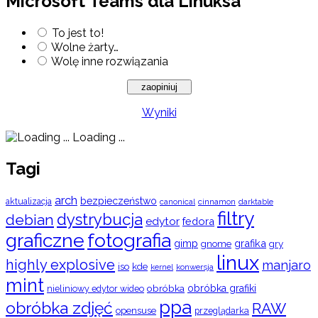
Microsoft Teams dla Linuksa
To jest to!
Wolne żarty…
Wolę inne rozwiązania
Wyniki
Loading ...
Tagi
arch
bezpieczeństwo
aktualizacja
cinnamon
canonical
darktable
filtry
dystrybucja
debian
edytor
fedora
graficzne
fotografia
gimp
grafika
gry
gnome
linux
highly explosive
manjaro
iso
kde
konwersja
kernel
mint
obróbka
obróbka grafiki
nieliniowy edytor wideo
ppa
obróbka zdjęć
RAW
opensuse
przeglądarka