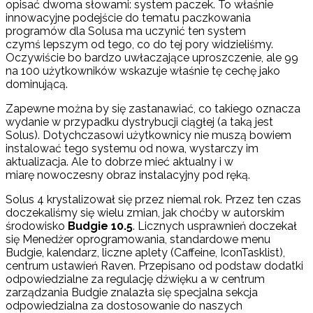
opisać dwoma słowami: system paczek. To właśnie
innowacyjne podejście do tematu paczkowania
programów dla Solusa ma uczynić ten system
czymś lepszym od tego, co do tej pory widzieliśmy.
Oczywiście bo bardzo uwłaczające uproszczenie, ale 99
na 100 użytkowników wskazuje właśnie tę cechę jako
dominującą.
Zapewne można by się zastanawiać, co takiego oznacza
wydanie w przypadku dystrybucji ciągłej (a taką jest
Solus). Dotychczasowi użytkownicy nie muszą bowiem
instalować tego systemu od nowa, wystarczy im
aktualizacja. Ale to dobrze mieć aktualny i w
miarę nowoczesny obraz instalacyjny pod ręką.
Solus 4 krystalizował się przez niemal rok. Przez ten czas
doczekaliśmy się wielu zmian, jak choćby w autorskim
środowisko
Budgie 10.5
. Licznych usprawnień doczekał
się Menedżer oprogramowania, standardowe menu
Budgie, kalendarz, liczne aplety (Caffeine, IconTasklist),
centrum ustawień Raven. Przepisano od podstaw dodatki
odpowiedzialne za regulację dźwięku a w centrum
zarządzania Budgie znalazła się specjalna sekcja
odpowiedzialna za dostosowanie do naszych