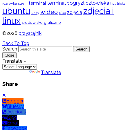
terminal pogryzł człowieka
terminal
rozrywka
steam
tips
tricks
ubuntu
zdjęcia i
wideo
zdjęcia
xfce
unity
linux
środowisko graficzne
©2026
przystajnik
Back To Top
Search
Search
Close
Translate »
Powered by
Translate
Share
Blogger
Bluesky
Delicious
Digg
Email
Facebook