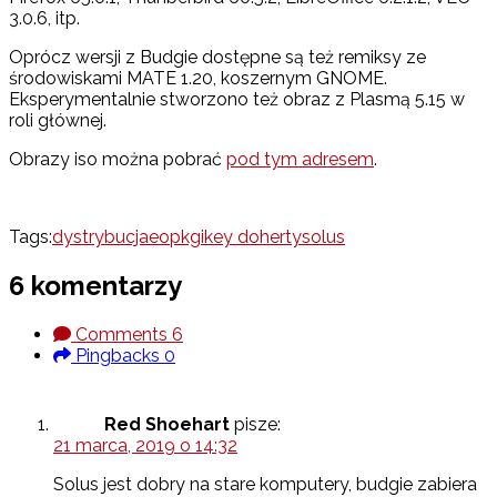
3.0.6, itp.
Oprócz wersji z Budgie dostępne są też remiksy ze
środowiskami MATE 1.20, koszernym GNOME.
Eksperymentalnie stworzono też obraz z Plasmą 5.15 w
roli głównej.
Obrazy iso można pobrać
pod tym adresem
.
Tags:
dystrybucja
eopkg
ikey doherty
solus
6 komentarzy
Comments
6
Pingbacks
0
Red Shoehart
pisze:
21 marca, 2019 o 14:32
Solus jest dobry na stare komputery, budgie zabiera