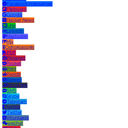
Facebook messenger
Flipboard
Google
Hacker News
Line
LinkedIn
Mastodon
Mix
Odnoklassniki
PDF
Pinterest
Pocket
Print
Reddit
Renren
Short link
SMS
Skype
Telegram
Tumblr
Twitter
VKontakte
wechat