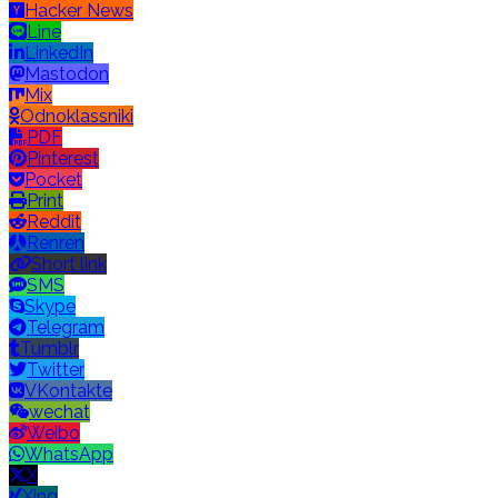
Hacker News
Line
LinkedIn
Mastodon
Mix
Odnoklassniki
PDF
Pinterest
Pocket
Print
Reddit
Renren
Short link
SMS
Skype
Telegram
Tumblr
Twitter
VKontakte
wechat
Weibo
WhatsApp
X
Xing