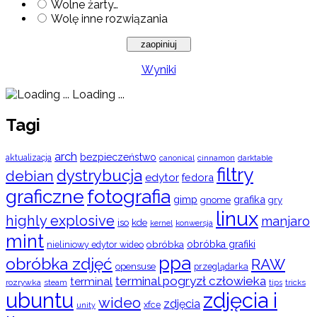
Wolne żarty…
Wolę inne rozwiązania
Wyniki
Loading ...
Tagi
arch
bezpieczeństwo
aktualizacja
cinnamon
canonical
darktable
filtry
dystrybucja
debian
edytor
fedora
graficzne
fotografia
gimp
grafika
gry
gnome
linux
highly explosive
manjaro
iso
kde
konwersja
kernel
mint
obróbka
obróbka grafiki
nieliniowy edytor wideo
ppa
obróbka zdjęć
RAW
opensuse
przeglądarka
terminal pogryzł człowieka
terminal
rozrywka
steam
tips
tricks
ubuntu
zdjęcia i
wideo
zdjęcia
xfce
unity