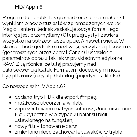
MLV App 1.6
Program do obróbki tak gromadzonego materiału jest
wynikiem pracy entuzjastów zgromadzonych wokół
Magic Lantern. Jednak zaskakuje swoją formą. Jego
interfejs jest przemyślany (Qt), przejrzysty i zawiera
wszystko najpotrzebniejsze opcje. A nawet i więcej. W
skrócie chodzi jednak o możliwość wczytania plików .mlv
(generowanych przez aparat Canon) i ustawienie
parametrów obrazu tak, jak w przykładnym edytorze
RAW. Z tą różnicą, że tutaj pracujemy nad
całą sekwencją klatek. Formatem docelowym może
być plik
mov
(cały klip) lub
dng
(pojedyncza klatka).
Co nowego w MLV App 1.6?
dodano tryb HDR dla export ffmpeg,
możliwość utworzenia winiety,
zaprezentowano matrycę kolorów „Uncolorscience
Fix” użyteczne w przypadku balansu bieli
ustawionego na tungsten,
nowy filtr – tonowanie barw,
zmieniono nieco zachowanie suwaków w trybie