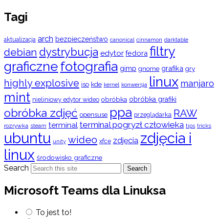
Tagi
arch
bezpieczeństwo
aktualizacja
cinnamon
canonical
darktable
filtry
dystrybucja
debian
edytor
fedora
graficzne
fotografia
gimp
grafika
gry
gnome
linux
highly explosive
manjaro
iso
kde
konwersja
kernel
mint
obróbka
obróbka grafiki
nieliniowy edytor wideo
ppa
obróbka zdjęć
RAW
opensuse
przeglądarka
terminal pogryzł człowieka
terminal
rozrywka
steam
tips
tricks
ubuntu
zdjęcia i
wideo
zdjęcia
xfce
unity
linux
środowisko graficzne
Search
Search
Microsoft Teams dla Linuksa
To jest to!