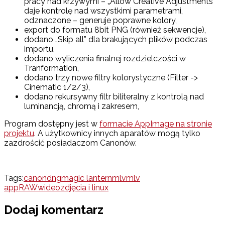
pracy nad krzywymi – „Allow Creative Adjustments”
daje kontrolę nad wszystkimi parametrami,
odznaczone – generuje poprawne kolory,
export do formatu 8bit PNG (również sekwencje),
dodano „Skip all” dla brakujących plików podczas
importu,
dodano wyliczenia finalnej rozdzielczości w
Tranformation,
dodano trzy nowe filtry kolorystyczne (Filter ->
Cinematic 1/2/3),
dodano rekursywny filtr biliteralny z kontrolą nad
luminancją, chromą i zakresem,
Program dostępny jest w
formacie AppImage na stronie
projektu
. A użytkownicy innych aparatów mogą tylko
zazdrościć posiadaczom Canonów.
Tags:
canon
dng
magic lantern
mlv
mlv
app
RAW
wideo
zdjęcia i linux
Dodaj komentarz