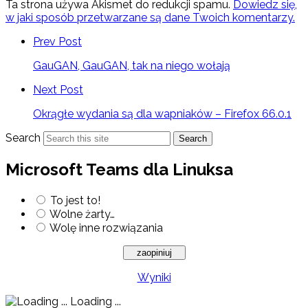
Ta strona używa Akismet do redukcji spamu.
Dowiedz się,
w jaki sposób przetwarzane są dane Twoich komentarzy.
Prev Post
GauGAN, GauGAN, tak na niego wołają
Next Post
Okrągłe wydania są dla wapniaków – Firefox 66.0.1
Search
Search
Microsoft Teams dla Linuksa
To jest to!
Wolne żarty…
Wolę inne rozwiązania
Wyniki
Loading ...