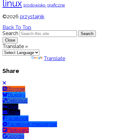
linux
środowisko graficzne
©2026
przystajnik
Back To Top
Search
Search
Close
Translate »
Powered by
Translate
Share
Blogger
Bluesky
Delicious
Digg
Email
Facebook
Facebook messenger
Flipboard
Google