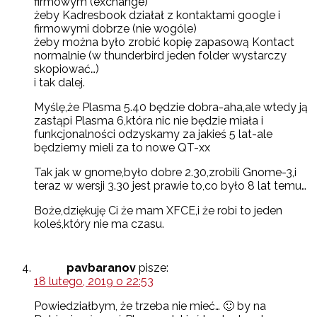
firmowym (exchange)
żeby Kadresbook działał z kontaktami google i
firmowymi dobrze (nie wogóle)
żeby można było zrobić kopię zapasową Kontact
normalnie (w thunderbird jeden folder wystarczy
skopiować…)
i tak dalej.
Myślę,że Plasma 5.40 będzie dobra-aha,ale wtedy ją
zastąpi Plasma 6,która nic nie będzie miała i
funkcjonalności odzyskamy za jakieś 5 lat-ale
będziemy mieli za to nowe QT-xx
Tak jak w gnome,było dobre 2.30,zrobili Gnome-3,i
teraz w wersji 3.30 jest prawie to,co było 8 lat temu…
Boże,dziękuję Ci że mam XFCE,i że robi to jeden
koleś,który nie ma czasu.
pavbaranov
pisze:
18 lutego, 2019 o 22:53
Powiedziałbym, że trzeba nie mieć… 🙂 by na