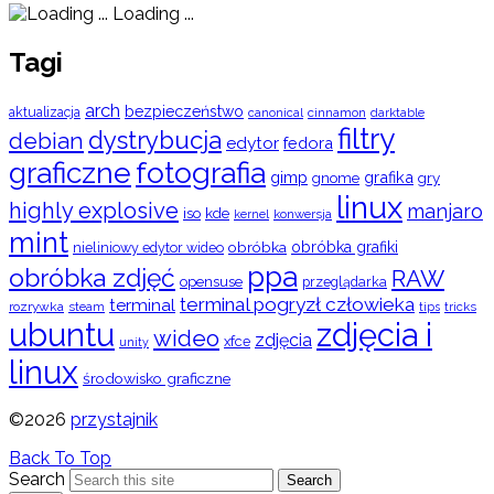
Loading ...
Tagi
arch
bezpieczeństwo
aktualizacja
cinnamon
canonical
darktable
filtry
dystrybucja
debian
edytor
fedora
graficzne
fotografia
gimp
grafika
gry
gnome
linux
highly explosive
manjaro
iso
kde
konwersja
kernel
mint
obróbka
obróbka grafiki
nieliniowy edytor wideo
ppa
obróbka zdjęć
RAW
opensuse
przeglądarka
terminal pogryzł człowieka
terminal
rozrywka
steam
tips
tricks
ubuntu
zdjęcia i
wideo
zdjęcia
xfce
unity
linux
środowisko graficzne
©2026
przystajnik
Back To Top
Search
Search