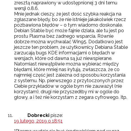
zresztą naprawiony w udostępnionej 3 dni temu
wersji 0.8.6.
Mnie jednak cieszy, że jest dość szybka reakcja na
zgłaszane błędy, bo że nie istnieje jakakolwiek rzecz
pozbawiona błędów – o tym wiadomo doskonale.
Debian Stable być może fajnie działa, ale tu jest po
prostu Plasma bez żadnego wsparcia. Równie
dobrze można wychwalać Win95. Dodatkowo jest
jeszcze ten problem, że użytkownicy Debiana Stable
zarzucają bugs KDE informacjami o błędach w
wersjach, które od dawna są już niewspierane.
Natomiast niewątpliwie można wybierać między
błędami, które mniej nas irytują, zwłaszcza, że co
najmniej część jest zależna od sposobu korzystania
z systemu. Np. pierwszego z przytoczonych przez
Ciebie przykładów w ogóle bym nie zauważył (nie
korzystam), drugi nie przyszedłby mi w ogóle do
głowy, a i też nie korzystam z zegara cyfrowego. Itp.
Dobrecki
pisze:
19 lutego, 2019 o 18:51