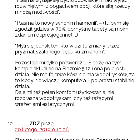
“Plasma wydaje się być środowiskiem nad wyraz
rozwiniętym, z bogactwem opcji, które siłą rzeczy
mnożą możliwości”.
“Plasma to nowy synonim harmonii”. – (tu bym się
zgodził gdzieś w 70%, domyślne tapety są moim
zdaniem depresjogenne) ;D
“Myli się jednak ten, kto widzi te zmiany przez
pryzmat szalonego pędu ku zmianom”.
Pozostaje mi tylko potwierdzić. Siedzę na tym
kompie aktualnie na Plazmie 5.12 i ona po prostu
działa. Nie ma fajerwerków, nie ma wodotrysków, za
to kiedy nie włączę komputera – po prostu stabilnie
działa.
Daje mi też pełen komfort użytkowania, nie
rozprasza wodotryskami czy też rażącymi
wrażeniami estetycznymi.
ZDZ
pisze:
20 lutego, 2019 o 10:06