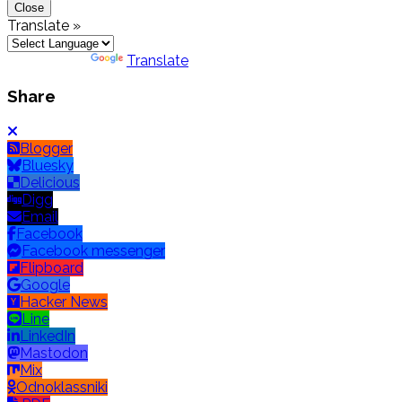
Close
Translate »
Powered by
Translate
Share
Blogger
Bluesky
Delicious
Digg
Email
Facebook
Facebook messenger
Flipboard
Google
Hacker News
Line
LinkedIn
Mastodon
Mix
Odnoklassniki