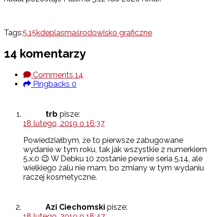
Tags:
5.15
kde
plasma
środowisko graficzne
14 komentarzy
Comments
14
Pingbacks
0
trb
pisze:
18 lutego, 2019 o 16:37
Powiedziałbym, że to pierwsze zabugowane
wydanie w tym roku, tak jak wszystkie z numerkiem
5.x.0 😉 W Debku 10 zostanie pewnie seria 5.14, ale
wielkiego żalu nie mam, bo zmiany w tym wydaniu
raczej kosmetyczne.
Azi Ciechomski
pisze:
18 lutego, 2019 o 18:47