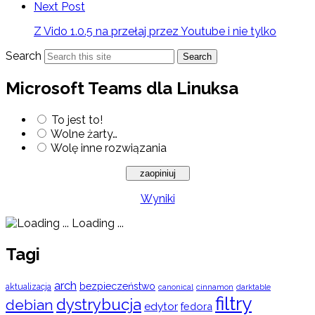
Next Post
Z Vido 1.0.5 na przełaj przez Youtube i nie tylko
Search
Search
Microsoft Teams dla Linuksa
To jest to!
Wolne żarty…
Wolę inne rozwiązania
Wyniki
Loading ...
Tagi
arch
bezpieczeństwo
aktualizacja
cinnamon
canonical
darktable
filtry
dystrybucja
debian
edytor
fedora