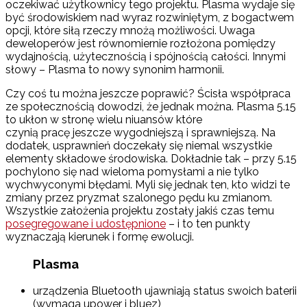
oczekiwać użytkownicy tego projektu. Plasma wydaje się
być środowiskiem nad wyraz rozwiniętym, z bogactwem
opcji, które siłą rzeczy mnożą możliwości. Uwaga
deweloperów jest równomiernie rozłożona pomiędzy
wydajnością, użytecznością i spójnością całości. Innymi
słowy – Plasma to nowy synonim harmonii.
Czy coś tu można jeszcze poprawić? Ścisła współpraca
ze społecznością dowodzi, że jednak można. Plasma 5.15
to ukłon w stronę wielu niuansów które
czynią pracę jeszcze wygodniejszą i sprawniejszą. Na
dodatek, usprawnień doczekały się niemal wszystkie
elementy składowe środowiska. Dokładnie tak – przy 5.15
pochylono się nad wieloma pomysłami a nie tylko
wychwyconymi błędami. Myli się jednak ten, kto widzi te
zmiany przez pryzmat szalonego pędu ku zmianom.
Wszystkie założenia projektu zostały jakiś czas temu
posegregowane i udostępnione
– i to ten punkty
wyznaczają kierunek i formę ewolucji.
Plasma
urządzenia Bluetooth ujawniają status swoich baterii
(wymaga upower i bluez)