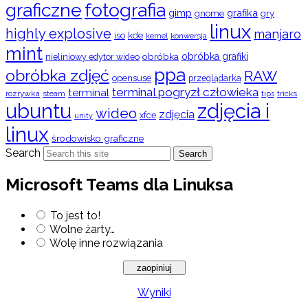
graficzne
fotografia
gimp
grafika
gry
gnome
linux
highly explosive
manjaro
iso
kde
konwersja
kernel
mint
obróbka
obróbka grafiki
nieliniowy edytor wideo
ppa
obróbka zdjęć
RAW
opensuse
przeglądarka
terminal pogryzł człowieka
terminal
rozrywka
steam
tips
tricks
ubuntu
zdjęcia i
wideo
zdjęcia
xfce
unity
linux
środowisko graficzne
Search
Search
Microsoft Teams dla Linuksa
To jest to!
Wolne żarty…
Wolę inne rozwiązania
Wyniki