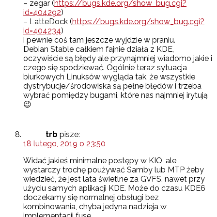
– zegar (
https://bugs.kde.org/show_bug.cgi?
id=404292
)
– LatteDock (
https://bugs.kde.org/show_bug.cgi?
id=404234
)
i pewnie coś tam jeszcze wyjdzie w praniu.
Debian Stable całkiem fajnie działa z KDE,
oczywiście są błędy ale przynajmniej wiadomo jakie i
czego się spodziewać. Ogólnie teraz sytuacja
biurkowych Linuksów wygląda tak, że wszystkie
dystrybucje/środowiska są pełne błędów i trzeba
wybrać pomiędzy bugami, które nas najmniej irytują
😉
trb
pisze:
18 lutego, 2019 o 23:50
Widać jakieś minimalne postępy w KIO, ale
wystarczy trochę poużywać Samby lub MTP żeby
wiedzieć, że jest lata świetlne za GVFS, nawet przy
użyciu samych aplikacji KDE. Może do czasu KDE6
doczekamy się normalnej obsługi bez
kombinowania, chyba jedyna nadzieja w
implementacji fuse