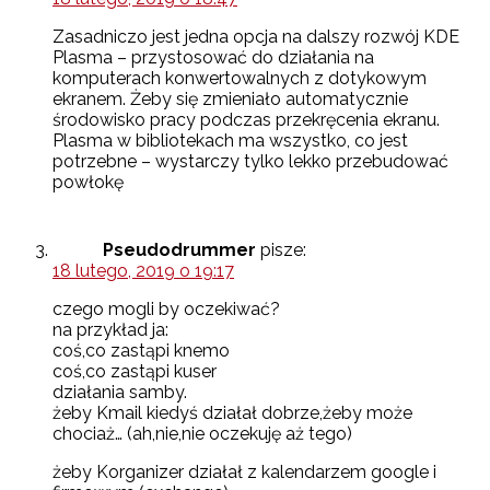
Zasadniczo jest jedna opcja na dalszy rozwój KDE
Plasma – przystosować do działania na
komputerach konwertowalnych z dotykowym
ekranem. Żeby się zmieniało automatycznie
środowisko pracy podczas przekręcenia ekranu.
Plasma w bibliotekach ma wszystko, co jest
potrzebne – wystarczy tylko lekko przebudować
powłokę
Pseudodrummer
pisze:
18 lutego, 2019 o 19:17
czego mogli by oczekiwać?
na przykład ja:
coś,co zastąpi knemo
coś,co zastąpi kuser
działania samby.
żeby Kmail kiedyś działał dobrze,żeby może
chociaż… (ah,nie,nie oczekuję aż tego)
żeby Korganizer działał z kalendarzem google i