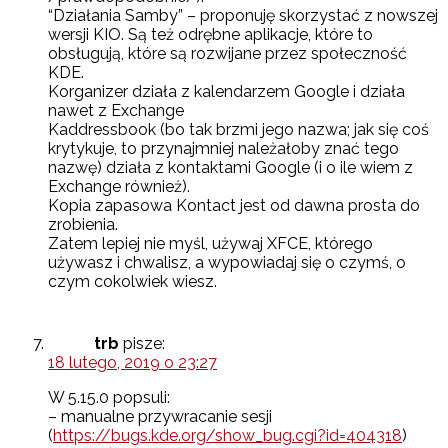
“Działania Samby” – proponuję skorzystać z nowszej
wersji KIO. Są też odrębne aplikacje, które to
obsługują, które są rozwijane przez społeczność
KDE.
Korganizer działa z kalendarzem Google i działa
nawet z Exchange
Kaddressbook (bo tak brzmi jego nazwa; jak się coś
krytykuje, to przynajmniej należałoby znać tego
nazwę) działa z kontaktami Google (i o ile wiem z
Exchange również).
Kopia zapasowa Kontact jest od dawna prosta do
zrobienia.
Zatem lepiej nie myśl, używaj XFCE, którego
używasz i chwalisz, a wypowiadaj się o czymś, o
czym cokolwiek wiesz.
trb
pisze:
18 lutego, 2019 o 23:27
W 5.15.0 popsuli:
– manualne przywracanie sesji
(
https://bugs.kde.org/show_bug.cgi?id=404318
)