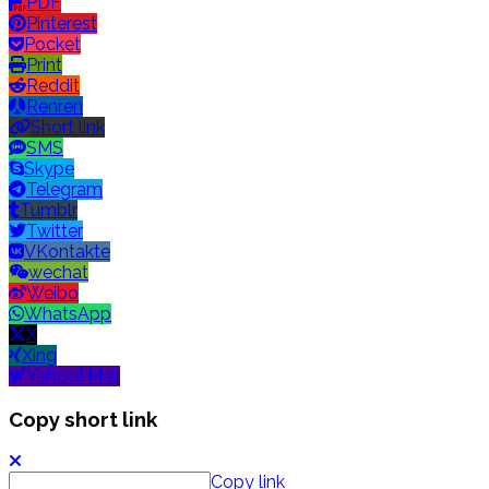
PDF
Pinterest
Pocket
Print
Reddit
Renren
Short link
SMS
Skype
Telegram
Tumblr
Twitter
VKontakte
wechat
Weibo
WhatsApp
X
Xing
Yahoo! Mail
Copy short link
Copy link