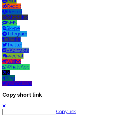
Print
Reddit
Renren
Short link
SMS
Skype
Telegram
Tumblr
Twitter
VKontakte
wechat
Weibo
WhatsApp
X
Xing
Yahoo! Mail
Copy short link
Copy link