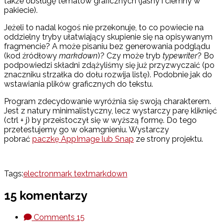
także obsługę tematów graficznych (jasny i ciemny w
pakiecie).
Jeżeli to nadal kogoś nie przekonuje, to co powiecie na
oddzielny tryby ułatwiający skupienie się na opisywanym
fragmencie? A może pisaniu bez generowania podglądu
(kod źródłowy
markdown
)? Czy może tryb
typewriter
? Bo
podpowiedzi składni zdążyliśmy się już przyzwyczaić (po
znaczniku strzałka do dołu rozwija listę). Podobnie jak do
wstawiania plików graficznych do tekstu.
Program zdecydowanie wyróżnia się swoją charakterem.
Jest z natury minimalistyczny, lecz wystarczy parę kliknięć
(ctrl + j) by przeistoczył się w wyższą formę. Do tego
przetestujemy go w okamgnieniu. Wystarczy
pobrać
paczkę AppImage lub Snap
ze strony projektu.
Tags:
electron
mark text
markdown
15 komentarzy
Comments
15