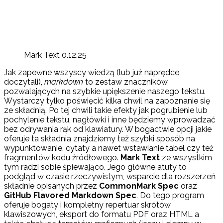
Mark Text 0.12.25
Jak zapewne wszyscy wiedzą (lub już naprędce
doczytali),
markdown
to zestaw znaczników
pozwalających na szybkie upiększenie naszego tekstu.
Wystarczy tylko poświęcić kilka chwil na zapoznanie się
ze składnią. Po tej chwili takie efekty jak pogrubienie lub
pochylenie tekstu, nagłówki i inne będziemy wprowadzać
bez odrywania rąk od klawiatury. W bogactwie opcji jakie
oferuje ta składnia znajdziemy też szybki sposób na
wypunktowanie, cytaty a nawet wstawianie tabel czy też
fragmentów kodu źródłowego.
Mark Text
ze wszystkim
tym radzi sobie śpiewająco. Jego główne atuty to
podgląd w czasie rzeczywistym, wsparcie dla rozszerzeń
składnie opisanych przez
CommonMark Spec
oraz
GitHub Flavored Markdown Spec
. Do tego program
oferuje bogaty i kompletny repertuar skrótów
klawiszowych, eksport do formatu PDF oraz HTML a