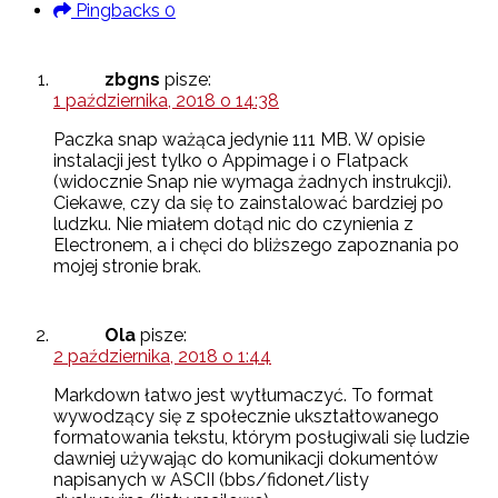
Pingbacks
0
zbgns
pisze:
1 października, 2018 o 14:38
Paczka snap ważąca jedynie 111 MB. W opisie
instalacji jest tylko o Appimage i o Flatpack
(widocznie Snap nie wymaga żadnych instrukcji).
Ciekawe, czy da się to zainstalować bardziej po
ludzku. Nie miałem dotąd nic do czynienia z
Electronem, a i chęci do bliższego zapoznania po
mojej stronie brak.
Ola
pisze:
2 października, 2018 o 1:44
Markdown łatwo jest wytłumaczyć. To format
wywodzący się z społecznie ukształtowanego
formatowania tekstu, którym posługiwali się ludzie
dawniej używając do komunikacji dokumentów
napisanych w ASCII (bbs/fidonet/listy