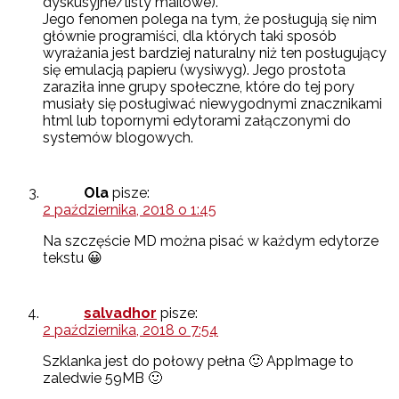
dyskusyjne/listy mailowe).
Jego fenomen polega na tym, że posługują się nim
głównie programiści, dla których taki sposób
wyrażania jest bardziej naturalny niż ten posługujący
się emulacją papieru (wysiwyg). Jego prostota
zaraziła inne grupy społeczne, które do tej pory
musiały się posługiwać niewygodnymi znacznikami
html lub topornymi edytorami załączonymi do
systemów blogowych.
Ola
pisze:
2 października, 2018 o 1:45
Na szczęście MD można pisać w każdym edytorze
tekstu 😀
salvadhor
pisze:
2 października, 2018 o 7:54
Szklanka jest do połowy pełna 🙂 AppImage to
zaledwie 59MB 🙂