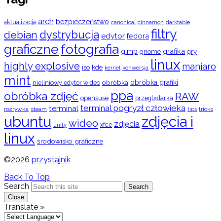
arch
bezpieczeństwo
aktualizacja
cinnamon
canonical
darktable
filtry
dystrybucja
debian
edytor
fedora
graficzne
fotografia
gimp
grafika
gry
gnome
linux
highly explosive
manjaro
iso
kde
konwersja
kernel
mint
obróbka
obróbka grafiki
nieliniowy edytor wideo
ppa
obróbka zdjęć
RAW
opensuse
przeglądarka
terminal pogryzł człowieka
terminal
rozrywka
steam
tips
tricks
ubuntu
zdjęcia i
wideo
zdjęcia
xfce
unity
linux
środowisko graficzne
©2026
przystajnik
Back To Top
Search
Search
Close
Translate »