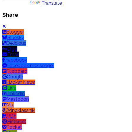
Powered by
Translate
Share
Blogger
Bluesky
Delicious
Digg
Email
Facebook
Facebook messenger
Flipboard
Google
Hacker News
Line
LinkedIn
Mastodon
Mix
Odnoklassniki
PDF
Pinterest
Pocket