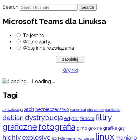
Search
Search
Microsoft Teams dla Linuksa
To jest to!
Wolne żarty…
Wolę inne rozwiązania
Wyniki
Loading ...
Tagi
arch
bezpieczeństwo
aktualizacja
cinnamon
canonical
darktable
filtry
dystrybucja
debian
edytor
fedora
graficzne
fotografia
gimp
grafika
gry
gnome
linux
highly explosive
manjaro
iso
kde
konwersja
kernel