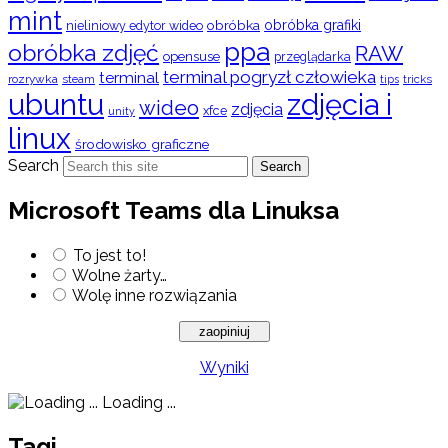
mint
obróbka
obróbka grafiki
nieliniowy edytor wideo
ppa
obróbka zdjęć
RAW
opensuse
przeglądarka
terminal pogryzł człowieka
terminal
rozrywka
steam
tips
tricks
ubuntu
zdjęcia i
wideo
zdjęcia
xfce
unity
linux
środowisko graficzne
Search
Search
Microsoft Teams dla Linuksa
To jest to!
Wolne żarty…
Wolę inne rozwiązania
Wyniki
Loading ...
Tagi