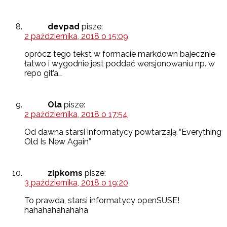
devpad
pisze:
2 października, 2018 o 15:09
oprócz tego tekst w formacie markdown bajecznie
łatwo i wygodnie jest poddać wersjonowaniu np. w
repo git’a…
Ola
pisze:
2 października, 2018 o 17:54
Od dawna starsi informatycy powtarzają “Everything
Old Is New Again”
zipkoms
pisze:
3 października, 2018 o 19:20
To prawda, starsi informatycy openSUSE!
hahahahahahaha