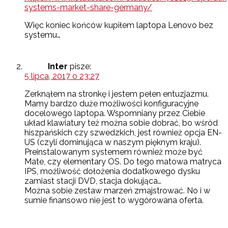
systems-market-share-germany/
Więc koniec końców kupiłem laptopa Lenovo bez
systemu…
Inter
pisze:
5 lipca, 2017 o 23:27
Zerknąłem na stronkę i jestem pełen entuzjazmu.
Mamy bardzo duże możliwości konfiguracyjne
docelowego laptopa. Wspomniany przez Ciebie
układ klawiatury też można sobie dobrać, bo wśród
hiszpańskich czy szwedzkich, jest również opcja EN-
US (czyli dominująca w naszym pięknym kraju).
Preinstalowanym systemem również może być
Mate, czy elementary OS. Do tego matowa matryca
IPS, możliwość dołożenia dodatkowego dysku
zamiast stacji DVD, stacja dokująca…
Można sobie zestaw marzeń zmajstrować. No i w
sumie finansowo nie jest to wygórowana oferta.