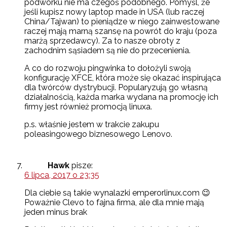
podwórku nie ma czegoś podobnego. Pomyśl, że
jeśli kupisz nowy laptop made in USA (lub raczej
China/Tajwan) to pieniądze w niego zainwestowane
raczej mają marną szansę na powrót do kraju (poza
marżą sprzedawcy). Za to nasze obroty z
zachodnim sąsiadem są nie do przecenienia.
A co do rozwoju pingwinka to dołożyli swoją
konfigurację XFCE, która może się okazać inspirująca
dla twórców dystrybucji. Popularyzują go własną
działalnością, każda marka wydana na promocję ich
firmy jest również promocją linuxa.
p.s. właśnie jestem w trakcie zakupu
poleasingowego biznesowego Lenovo.
Hawk
pisze:
6 lipca, 2017 o 23:35
Dla ciebie są takie wynalazki emperorlinux.com 😉
Poważnie Clevo to fajna firma, ale dla mnie mają
jeden minus brak