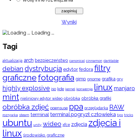
Wyniki
Loading ...
Tagi
arch
bezpieczeństwo
aktualizacja
cinnamon
canonical
darktable
filtry
dystrybucja
debian
edytor
fedora
graficzne
fotografia
gimp
grafika
gry
gnome
linux
highly explosive
manjaro
iso
kde
konwersja
kernel
mint
obróbka
obróbka grafiki
nieliniowy edytor wideo
ppa
obróbka zdjęć
RAW
opensuse
przeglądarka
terminal pogryzł człowieka
terminal
rozrywka
steam
tips
tricks
ubuntu
zdjęcia i
wideo
zdjęcia
xfce
unity
linux
środowisko graficzne