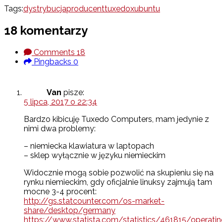
Tags:
dystrybucja
producent
tuxedo
xubuntu
18 komentarzy
Comments
18
Pingbacks
0
Van
pisze:
5 lipca, 2017 o 22:34
Bardzo kibicuję Tuxedo Computers, mam jedynie z
nimi dwa problemy:
– niemiecka klawiatura w laptopach
– sklep wyłącznie w języku niemieckim
Widocznie mogą sobie pozwolić na skupieniu się na
rynku niemieckim, gdy oficjalnie linuksy zajmują tam
mocne 3-4 procent:
http://gs.statcounter.com/os-market-
share/desktop/germany
https://www.statista.com/statistics/461815/operatin