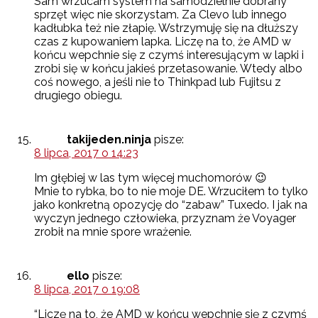
Sam wrzucam system na samodzielnie dobrany
sprzęt więc nie skorzystam. Za Clevo lub innego
kadłubka też nie złapię. Wstrzymuję się na dłuższy
czas z kupowaniem lapka. Liczę na to, że AMD w
końcu wepchnie się z czymś interesującym w lapki i
zrobi się w końcu jakieś przetasowanie. Wtedy albo
coś nowego, a jeśli nie to Thinkpad lub Fujitsu z
drugiego obiegu.
takijeden.ninja
pisze:
8 lipca, 2017 o 14:23
Im głębiej w las tym więcej muchomorów 😉
Mnie to rybka, bo to nie moje DE. Wrzuciłem to tylko
jako konkretną opozycję do “zabaw” Tuxedo. I jak na
wyczyn jednego człowieka, przyznam że Voyager
zrobił na mnie spore wrażenie.
ello
pisze:
8 lipca, 2017 o 19:08
“Liczę na to, że AMD w końcu wepchnie się z czymś