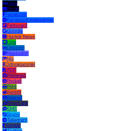
Digg
Email
Facebook
Facebook messenger
Flipboard
Google
Hacker News
Line
LinkedIn
Mastodon
Mix
Odnoklassniki
PDF
Pinterest
Pocket
Print
Reddit
Renren
Short link
SMS
Skype
Telegram
Tumblr