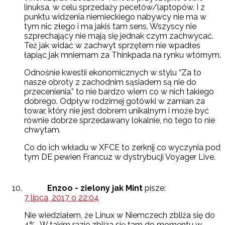
linuksa, w celu sprzedaży pecetów/laptopów. I z
punktu widzenia niemieckiego nabywcy nie ma w
tym nic złego i ma jakiś tam sens. Wszyscy nie
szprechający nie mają się jednak czym zachwycać.
Też jak widać w zachwyt sprzętem nie wpadłeś
łapiąc jak mniemam za Thinkpada na rynku wtórnym.
Odnośnie kwestii ekonomicznych w stylu “Za to
nasze obroty z zachodnim sąsiadem są nie do
przecenienia.” to nie bardzo wiem co w nich takiego
dobrego. Odpływ rodzimej gotówki w zamian za
towar, który nie jest dobrem unikalnym i może być
równie dobrze sprzedawany lokalnie, no tego to nie
chwytam.
Co do ich wkładu w XFCE to zerknij co wyczynia pod
tym DE pewien Francuz w dystrybucji Voyager Live.
Enzoo - zielony jak Mint
pisze:
7 lipca, 2017 o 22:04
Nie wiedziałem, że Linux w Niemczech zbliża się do
4%.. W takim razie zbliża się tam do momentu w