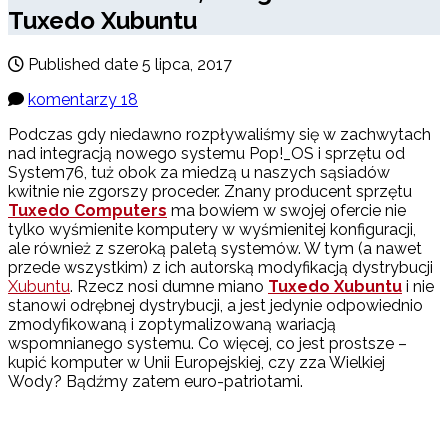
Tuxedo Xubuntu
Published date
5 lipca, 2017
komentarzy 18
Podczas gdy niedawno rozpływaliśmy się w zachwytach
nad integracją nowego systemu Pop!_OS i sprzętu od
System76, tuż obok za miedzą u naszych sąsiadów
kwitnie nie zgorszy proceder. Znany producent sprzętu
Tuxedo Computers
ma bowiem w swojej ofercie nie
tylko wyśmienite komputery w wyśmienitej konfiguracji,
ale również z szeroką paletą systemów. W tym (a nawet
przede wszystkim) z ich autorską modyfikacją dystrybucji
Xubuntu
. Rzecz nosi dumne miano
Tuxedo Xubuntu
i nie
stanowi odrębnej dystrybucji, a jest jedynie odpowiednio
zmodyfikowaną i zoptymalizowaną wariacją
wspomnianego systemu. Co więcej, co jest prostsze –
kupić komputer w Unii Europejskiej, czy zza Wielkiej
Wody? Bądźmy zatem euro-patriotami.