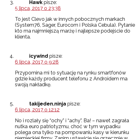
Hawk
pisze:
5 lipca, 2017 o 23:38
To jest Clevo jak w innych pobocznych markach
(System76, Sager, Eurocom i Polska Cebula). Pytanie
kto ma najmniejszą marżę i najlepsze podejście do
klienta.
icywind
pisze:
6 lipca, 2017 o 9:28
Przypomina mi to sytuację na rynku smartfonów
gdzie każdy producent telefonu z Androidem ma
swoją nakładkę.
takijeden.ninja
pisze:
6 lipca, 2017 o 12:12
No i rozlały się “ochy” i “achy”. Ba! – nawet zagrała
nutka euro patriotyzmu, choć w tym wypadku
polega ona tylko na pompowaniu kasy w kierunku
niemieckiej firmy. Zanim ustawicie się grzecznie w