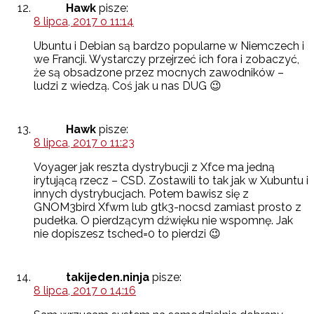
Hawk
pisze:
8 lipca, 2017 o 11:14
Ubuntu i Debian są bardzo popularne w Niemczech i
we Francji. Wystarczy przejrzeć ich fora i zobaczyć,
że są obsadzone przez mocnych zawodników –
ludzi z wiedzą. Coś jak u nas DUG 😉
Hawk
pisze:
8 lipca, 2017 o 11:23
Voyager jak reszta dystrybucji z Xfce ma jedną
irytującą rzecz – CSD. Zostawili to tak jak w Xubuntu i
innych dystrybucjach. Potem bawisz się z
GNOM3bird Xfwm lub gtk3-nocsd zamiast prosto z
pudełka. O pierdzącym dźwięku nie wspomnę. Jak
nie dopiszesz tsched=0 to pierdzi 😉
takijeden.ninja
pisze:
8 lipca, 2017 o 14:16