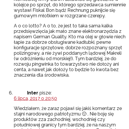
kolejce po sprzęt, do którego sprzedawca sumiennie
wystawi Fiskal Bon bądź Rechnung puknijcie się
gumowym młotkiem w rozgrzane czerepy.
A o co lotto? A o to, że jest to taka sama kalka
przedsięwzięcia jak mało znane elektronarzędzia z
napisem German Quality. Kto ma olej w głowie niech
łapie za dobrze obsługiwane kadłubki, pewne
konfiguracje sprzętowe, dobrze rozpoznany sprzęt
polizingowy, a nie żywi poddanych lądowej Makreli
(w odróżnieniu od morskiej!). Tym bardziej, że do
rozwoju pingwinka to towarzystwo nie dołoży ani
centa, a nawet jak dołoży to będzie to kwota bez
znaczenia dla środowiska.
Inter
pisze:
6 lipca, 2017 o 20:50
Wiedziałem, że zaraz pojawi się jakiś komentarz ze
stajni narodowego patriotyzmu 🙂 . Nie boję się
produktów zza zachodniej, wschodniej czy
południowej granicy tym bardziej, że na naszym