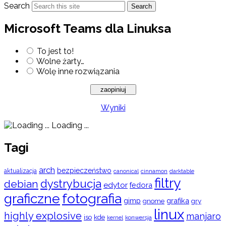
Search
Search
Microsoft Teams dla Linuksa
To jest to!
Wolne żarty…
Wolę inne rozwiązania
Wyniki
Loading ...
Tagi
arch
bezpieczeństwo
aktualizacja
cinnamon
canonical
darktable
filtry
dystrybucja
debian
edytor
fedora
graficzne
fotografia
gimp
grafika
gry
gnome
linux
highly explosive
manjaro
iso
kde
konwersja
kernel