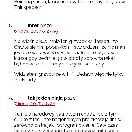
Pointing stick’a, który uchował się już chyba tylko w
Thinkpadach.
Inter
pisze:
6 lipca, 2017 o 23:59
No właśnie kusi mnie ten grzybek w klawiaturze.
Chwilę się nim pobawiłem i stwierdzam, że nie mam
jeszcze wprawy. Kiedyś widziałem co wyprawia
kursor gdy weźmie go w obroty sprawna ręka i
byłem w szoku precyzji i szybkości pracy.
Widziałem grzybulce w HP i Dellach więc nie tylko
thinkpad’y
takijeden.ninja
pisze:
7 lipca, 2017 o 8:28
Tu nie o narodowy patriotyzm chodzi, bo z tym
ciężko z racji internacjonalnych projektów jakim są
zarówno distra jak i oprogramowanie. Cały czas
twierdzę, że rzeczone Tuxedo przyczepiło sobie