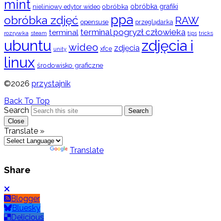
mint
obróbka
obróbka grafiki
nieliniowy edytor wideo
ppa
obróbka zdjęć
RAW
opensuse
przeglądarka
terminal pogryzł człowieka
terminal
rozrywka
steam
tips
tricks
ubuntu
zdjęcia i
wideo
zdjęcia
xfce
unity
linux
środowisko graficzne
©2026
przystajnik
Back To Top
Search
Search
Close
Translate »
Powered by
Translate
Share
Blogger
Bluesky
Delicious