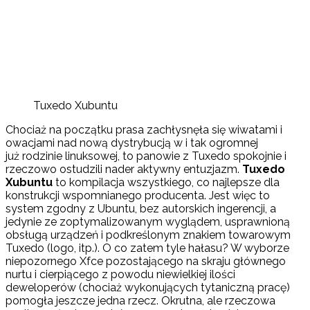
Tuxedo Xubuntu
Chociaż na początku prasa zachłysnęła się wiwatami i
owacjami nad nową dystrybucją w i tak ogromnej
już rodzinie linuksowej, to panowie z Tuxedo spokojnie i
rzeczowo ostudzili nader aktywny entuzjazm.
Tuxedo
Xubuntu
to kompilacja wszystkiego, co najlepsze dla
konstrukcji wspomnianego producenta. Jest więc to
system zgodny z Ubuntu, bez autorskich ingerencji, a
jedynie ze zoptymalizowanym wyglądem, usprawnioną
obsługą urządzeń i podkreślonym znakiem towarowym
Tuxedo (logo, itp.). O co zatem tyle hałasu? W wyborze
niepozornego Xfce pozostającego na skraju głównego
nurtu i cierpiącego z powodu niewielkiej ilości
deweloperów (chociaż wykonujących tytaniczną pracę)
pomogła jeszcze jedna rzecz. Okrutna, ale rzeczowa