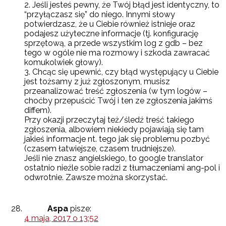
2. Jeśli jesteś pewny, że Twój błąd jest identyczny, to
“przyłączasz się” do niego. Innymi słowy
potwierdzasz, że u Ciebie również istnieje oraz
podajesz użyteczne informacje (tj. konfigurację
sprzętową, a przede wszystkim log z gdb – bez
tego w ogóle nie ma rozmowy i szkoda zawracać
komukolwiek głowy).
3. Chcąc się upewnić, czy błąd występujący u Ciebie
jest tożsamy z już zgłoszonym, musisz
przeanalizować treść zgłoszenia (w tym logów –
choćby przepuścić Twój i ten ze zgłoszenia jakimś
diffem).
Przy okazji przeczytaj też/śledź treść takiego
zgłoszenia, albowiem niekiedy pojawiają się tam
jakieś informacje nt. tego jak się problemu pozbyć
(czasem łatwiejsze, czasem trudniejsze).
Jeśli nie znasz angielskiego, to google translator
ostatnio nieźle sobie radzi z tłumaczeniami ang-pol i
odwrotnie. Zawsze można skorzystać.
Aspa
pisze:
4 maja, 2017 o 13:52