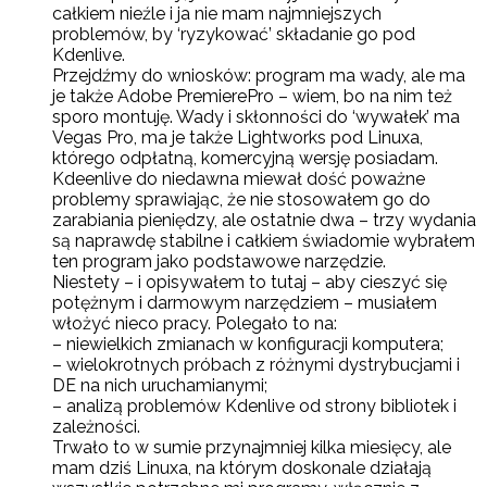
całkiem nieźle i ja nie mam najmniejszych
problemów, by ‘ryzykować’ składanie go pod
Kdenlive.
Przejdźmy do wniosków: program ma wady, ale ma
je także Adobe PremierePro – wiem, bo na nim też
sporo montuję. Wady i skłonności do ‘wywałek’ ma
Vegas Pro, ma je także Lightworks pod Linuxa,
którego odpłatną, komercyjną wersję posiadam.
Kdeenlive do niedawna miewał dość poważne
problemy sprawiając, że nie stosowałem go do
zarabiania pieniędzy, ale ostatnie dwa – trzy wydania
są naprawdę stabilne i całkiem świadomie wybrałem
ten program jako podstawowe narzędzie.
Niestety – i opisywałem to tutaj – aby cieszyć się
potężnym i darmowym narzędziem – musiałem
włożyć nieco pracy. Polegało to na:
– niewielkich zmianach w konfiguracji komputera;
– wielokrotnych próbach z różnymi dystrybucjami i
DE na nich uruchamianymi;
– analizą problemów Kdenlive od strony bibliotek i
zależności.
Trwało to w sumie przynajmniej kilka miesięcy, ale
mam dziś Linuxa, na którym doskonale działają