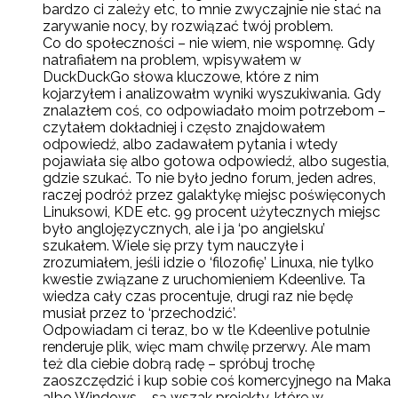
bardzo ci zależy etc, to mnie zwyczajnie nie stać na
zarywanie nocy, by rozwiązać twój problem.
Co do społeczności – nie wiem, nie wspomnę. Gdy
natrafiałem na problem, wpisywałem w
DuckDuckGo słowa kluczowe, które z nim
kojarzyłem i analizowałm wyniki wyszukiwania. Gdy
znalazłem coś, co odpowiadało moim potrzebom –
czytałem dokładniej i często znajdowałem
odpowiedź, albo zadawałem pytania i wtedy
pojawiała się albo gotowa odpowiedź, albo sugestia,
gdzie szukać. To nie było jedno forum, jeden adres,
raczej podróż przez galaktykę miejsc poświęconych
Linuksowi, KDE etc. 99 procent użytecznych miejsc
było anglojęzycznych, ale i ja ‘po angielsku’
szukałem. Wiele się przy tym nauczyłe i
zrozumiałem, jeśli idzie o ‘filozofię’ Linuxa, nie tylko
kwestie związane z uruchomieniem Kdeenlive. Ta
wiedza cały czas procentuje, drugi raz nie będę
musiał przez to ‘przechodzić’.
Odpowiadam ci teraz, bo w tle Kdeenlive potulnie
renderuje plik, więc mam chwilę przerwy. Ale mam
też dla ciebie dobrą radę – spróbuj trochę
zaoszczędzić i kup sobie coś komercyjnego na Maka
albo Windows – są wszak projekty, które w