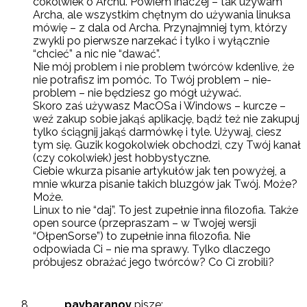
cokolwiek o Archu. Powiem inaczej – tak używam
Archa, ale wszystkim chętnym do używania linuksa
mówię – z dala od Archa. Przynajmniej tym, którzy
zwykli po pierwsze narzekać i tylko i wyłącznie
“chcieć” a nic nie “dawać”.
Nie mój problem i nie problem twórców kdenlive, że
nie potrafisz im pomóc. To Twój problem – nie-
problem – nie będziesz go mógł używać.
Skoro zaś używasz MacOSa i Windows – kurcze –
weź zakup sobie jakąś aplikację, bądź też nie zakupuj
tylko ściągnij jakąś darmówkę i tyle. Używaj, ciesz
tym się. Guzik kogokolwiek obchodzi, czy Twój kanał
(czy cokolwiek) jest hobbystyczne.
Ciebie wkurza pisanie artykułów jak ten powyżej, a
mnie wkurza pisanie takich bluzgów jak Twój. Może?
Może.
Linux to nie “daj”. To jest zupełnie inna filozofia. Także
open source (przepraszam – w Twojej wersji
“OłpenSorse”) to zupełnie inna filozofia. Nie
odpowiada Ci – nie ma sprawy. Tylko dlaczego
próbujesz obrażać jego twórców? Co Ci zrobili?
pavbaranov
pisze: