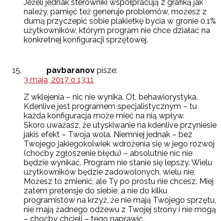
Jeżeli jednak sterowniki współpracują z grafiką jak
należy, pamięć też generuje problemów, możesz z
dumą przyczepić sobie plakietkę bycia w gronie 0.1%
użytkowników, którym program nie chce działać na
konkretnej konfiguracji sprzętowej.
pavbaranov
pisze:
3 maja, 2017 o 13:11
Z wklejenia – nic nie wynika. Ot, behawiorystyka.
Kdenlive jest programem specjalistycznym – tu
każda konfiguracja może mieć na nią wpływ.
Skoro uważasz, że utyskiwanie na kdenlive przyniesie
jakiś efekt – Twoja wola. Niemniej jednak – bez
Twojego jakiegokolwiek wdrożenia się w jego rozwój
(choćby zgłoszenie błędu) – absolutnie nic nie
będzie wynikać. Program nie stanie się lepszy. Wielu
użytkowników będzie zadowolonych, wielu nie.
Możesz to zmienić, ale Ty po prostu nie chcesz. Miej
zatem pretensje do siebie, a nie do kilku
programistów na krzyż, że nie mają Twojego sprzętu,
nie mają żadnego odzewu z Twojej strony i nie mogą
– choćby chcieli – tego naprawić.