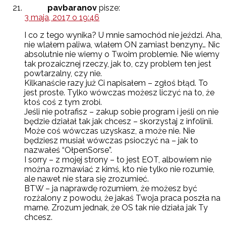
pavbaranov
pisze:
3 maja, 2017 o 19:46
I co z tego wynika? U mnie samochód nie jeździ. Aha,
nie wlałem paliwa, wlałem ON zamiast benzyny… Nic
absolutnie nie wiemy o Twoim problemie. Nie wiemy
tak prozaicznej rzeczy, jak to, czy problem ten jest
powtarzalny, czy nie.
Kilkanaście razy już Ci napisałem – zgłoś błąd. To
jest proste. Tylko wówczas możesz liczyć na to, że
ktoś coś z tym zrobi.
Jeśli nie potrafisz – zakup sobie program i jeśli on nie
będzie działał tak jak chcesz – skorzystaj z infolinii.
Może coś wówczas uzyskasz, a może nie. Nie
będziesz musiał wówczas psioczyć na – jak to
nazwałeś “OłpenSorse”.
I sorry – z mojej strony – to jest EOT, albowiem nie
można rozmawiać z kimś, kto nie tylko nie rozumie,
ale nawet nie stara się zrozumieć.
BTW – ja naprawdę rozumiem, że możesz być
rozżalony z powodu, że jakaś Twoja praca poszła na
marne. Zrozum jednak, że OS tak nie działa jak Ty
chcesz.