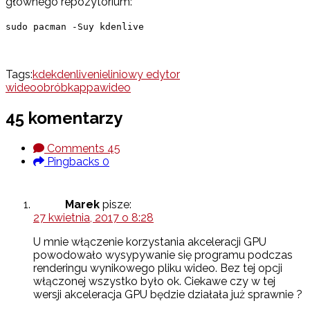
głównego repozytorium:
sudo pacman -Suy kdenlive
Tags:
kde
kdenlive
nieliniowy edytor
wideo
obróbka
ppa
wideo
45 komentarzy
Comments
45
Pingbacks
0
Marek
pisze:
27 kwietnia, 2017 o 8:28
U mnie włączenie korzystania akceleracji GPU
powodowało wysypywanie się programu podczas
renderingu wynikowego pliku wideo. Bez tej opcji
włączonej wszystko było ok. Ciekawe czy w tej
wersji akceleracja GPU będzie działała już sprawnie ?