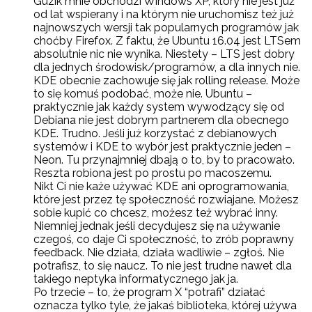
Guzik mnie obchodzi Windows XP, który nie jest już
od lat wspierany i na którym nie uruchomisz też już
najnowszych wersji tak popularnych programów jak
choćby Firefox. Z faktu, że Ubuntu 16.04 jest LTSem
absolutnie nic nie wynika. Niestety – LTS jest dobry
dla jednych środowisk/programów, a dla innych nie.
KDE obecnie zachowuje się jak rolling release. Może
to się komuś podobać, może nie. Ubuntu –
praktycznie jak każdy system wywodzący się od
Debiana nie jest dobrym partnerem dla obecnego
KDE. Trudno. Jeśli już korzystać z debianowych
systemów i KDE to wybór jest praktycznie jeden –
Neon. Tu przynajmniej dbają o to, by to pracowało.
Reszta robiona jest po prostu po macoszemu.
Nikt Ci nie każe używać KDE ani oprogramowania,
które jest przez tę społeczność rozwiajane. Możesz
sobie kupić co chcesz, możesz też wybrać inny.
Niemniej jednak jeśli decydujesz się na używanie
czegoś, co daje Ci społeczność, to zrób poprawny
feedback. Nie działa, działa wadliwie – zgłoś. Nie
potrafisz, to się naucz. To nie jest trudne nawet dla
takiego neptyka informatycznego jak ja.
Po trzecie – to, że program X “potrafi” działać
oznacza tylko tyle, że jakaś biblioteka, której używa