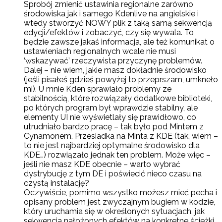
Sprobój zmienić ustawinia regionalne zarówno
środowiska jak i samego Kdenlive na angielskie i
wtedy stworzyć NOWY plik z taką samą sekwencją
edycji/efektów i zobaczyć, czy się wywala. To
będzie zawsze jakaś informacja, ale też komunikat o
ustawieniach regionalnych wcale nie musi
‘wskazywać’ rzeczywista przyczynę problemów.
Dalej – nie wiem, jakie masz dokładnie środowisko
(jeśli pisałeś gdzieś powyżej to przeprszam, umkneło
mi). U mnie Kden sprawiało problemy ze
stabilnością, które rozwiązały dodatkowe biblioteki,
po których program był wprawdzie stabilny, ale
elementy UI nie wyświetlały się prawidłowo, co
utrudniało bardzo pracę – tak było pod Mintem z
Cynamonem. Przesiadka na Minta z KDE (tak, wiem –
to nie jest najbardziej optymalne środowisko dla
KDE…) rozwiązało jednak ten problem. Może więc –
jeśli nie masz KDE obecnie – warto wybrać
dystrybucję z tym DE i poświecić nieco czasu na
czystą instalację?
Oczywiście, pomimo wszystko możesz mieć pecha i
opisany problem jest zwyczajnym bugiem w kodzie,
który uruchamia się w określonych sytuacjach, jak
sekwencja nałożonych efektów na konkretne ścieżki.