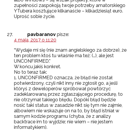
zupełności zaspokoją twoje potrzeby amatorskiego
YTubera kosztujące kilkanaście – kilkadziesiąt euro.
Uprość sobie życie.
pavbaranov
pisze:
4 maja, 2017 o 11:20
“Wydaje mi się (nie znam angielskiego za dobrze), że
ten problem ktoś tu właśnie ma też: (…), ale jest
UNCONFIRMED.”
W końcu jakiś konkret.
No to teraz tak:
1. UNCONFIRMED oznacza, że błąd nie został
potwierdzony, czyli nikt inny nie zgłosił go, a jeśli
któryś z deweloperów spróbował powtórzyć
zadeklarowaną przez zgłaszającego procedurę, to
nie otrzymał takiego błędu. Dopóki błąd będzie
nosić taki status w zasadzie nikt się tym nie zajmie,
albowiem nie wskazuje on na to, by błąd istniał w
samym kodzie programu (chyba, że z analizy
backtrace im to wyjdzie; nie wiem – nie jestem
informatykiem).