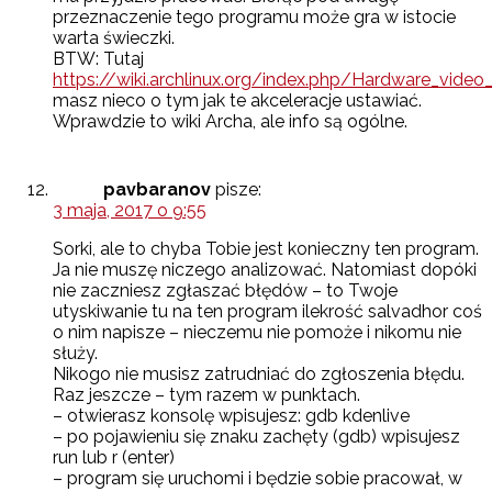
przeznaczenie tego programu może gra w istocie
warta świeczki.
BTW: Tutaj
https://wiki.archlinux.org/index.php/Hardware_video_
masz nieco o tym jak te akceleracje ustawiać.
Wprawdzie to wiki Archa, ale info są ogólne.
pavbaranov
pisze:
3 maja, 2017 o 9:55
Sorki, ale to chyba Tobie jest konieczny ten program.
Ja nie muszę niczego analizować. Natomiast dopóki
nie zaczniesz zgłaszać błędów – to Twoje
utyskiwanie tu na ten program ilekrość salvadhor coś
o nim napisze – nieczemu nie pomoże i nikomu nie
służy.
Nikogo nie musisz zatrudniać do zgłoszenia błędu.
Raz jeszcze – tym razem w punktach.
– otwierasz konsolę wpisujesz: gdb kdenlive
– po pojawieniu się znaku zachęty (gdb) wpisujesz
run lub r (enter)
– program się uruchomi i będzie sobie pracował, w