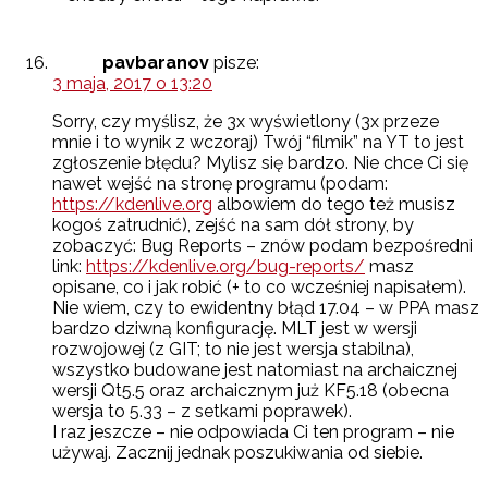
pavbaranov
pisze:
3 maja, 2017 o 13:20
Sorry, czy myślisz, że 3x wyświetlony (3x przeze
mnie i to wynik z wczoraj) Twój “filmik” na YT to jest
zgłoszenie błędu? Mylisz się bardzo. Nie chce Ci się
nawet wejść na stronę programu (podam:
https://kdenlive.org
albowiem do tego też musisz
kogoś zatrudnić), zejść na sam dół strony, by
zobaczyć: Bug Reports – znów podam bezpośredni
link:
https://kdenlive.org/bug-reports/
masz
opisane, co i jak robić (+ to co wcześniej napisałem).
Nie wiem, czy to ewidentny błąd 17.04 – w PPA masz
bardzo dziwną konfigurację. MLT jest w wersji
rozwojowej (z GIT; to nie jest wersja stabilna),
wszystko budowane jest natomiast na archaicznej
wersji Qt5.5 oraz archaicznym już KF5.18 (obecna
wersja to 5.33 – z setkami poprawek).
I raz jeszcze – nie odpowiada Ci ten program – nie
używaj. Zacznij jednak poszukiwania od siebie.