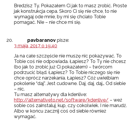
Bredzisz Ty. Pokazałem Ci jak to masz zrobić. Proste
jak konstrukcja cepa. Skoro Ci się nie chce, to nie
wymagaj ode mnie, by mi się chciało Tobie
pomagać. NIe – nie chce mi się.
pavbaranov
pisze:
3 maja, 2017 o 19:40
Ja na całe szczęście nie muszę nic pokazywać. To
Tobie coś nie odpowiada. Łapiesz? To Ty nie chcesz
(bo jak to zrobić już Ci pokazałem) – twórcom
podrzucić błąd. Łapiesz? To Tobie niczego się nie
chce oprócz narzekania. Łapiesz? Cóż uwielbiam
pokolenie “daj”. Jest cudowne. Daj, daj, daj… Od siebie
– nic.
Tu masz alternatywy dla kdenlive:
http://alternativeto.net/software/kdenlive/
– weź
sobie coś zainstaluj, kup, czy cokolwiek. I nie marudź.
Albo w końcu zacznij coś od siebie również
wymagać.