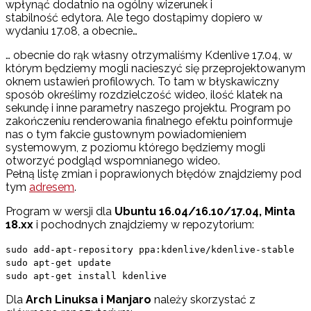
wpłynąć dodatnio na ogólny wizerunek i
stabilność edytora. Ale tego dostąpimy dopiero w
wydaniu 17.08, a obecnie…
… obecnie do rąk własny otrzymaliśmy Kdenlive 17.04, w
którym będziemy mogli nacieszyć się przeprojektowanym
oknem ustawień profilowych. To tam w błyskawiczny
sposób określimy rozdzielczość wideo, ilość klatek na
sekundę i inne parametry naszego projektu. Program po
zakończeniu renderowania finalnego efektu poinformuje
nas o tym fakcie gustownym powiadomieniem
systemowym, z poziomu którego będziemy mogli
otworzyć podgląd wspomnianego wideo.
Pełną listę zmian i poprawionych błędów znajdziemy pod
tym
adresem
.
Program w wersji dla
Ubuntu 16.04/16.10/17.04, Minta
18.xx
i pochodnych znajdziemy w repozytorium:
sudo add-apt-repository ppa:kdenlive/kdenlive-stable
sudo apt-get update
sudo apt-get install kdenlive
Dla
Arch Linuksa i Manjaro
należy skorzystać z