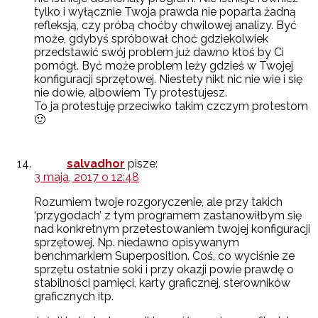
tylko i wyłącznie Twoja prawda nie poparta żadną
refleksją, czy próbą choćby chwilowej analizy. Być
może, gdybyś spróbował choć gdziekolwiek
przedstawić swój problem już dawno ktoś by Ci
pomógł. Być może problem leży gdzieś w Twojej
konfiguracji sprzętowej. Niestety nikt nic nie wie i się
nie dowie, albowiem Ty protestujesz.
To ja protestuję przeciwko takim czczym protestom
🙂
salvadhor
pisze:
3 maja, 2017 o 12:48
Rozumiem twoje rozgoryczenie, ale przy takich
‘przygodach’ z tym programem zastanowiłbym się
nad konkretnym przetestowaniem twojej konfiguracji
sprzętowej. Np. niedawno opisywanym
benchmarkiem Superposition. Coś, co wyciśnie ze
sprzętu ostatnie soki i przy okazji powie prawdę o
stabilności pamięci, karty graficznej, sterowników
graficznych itp.