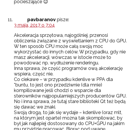
pocieszające 😉
pavbaranov
pisze:
3 maja, 2017 o 7:04
Akceleracja sprzętowa, najogólniej, przenosi
obliczenia związane z wyświetlaniem z CPU do GPU.
W ten sposób CPU może całą swoją moc
wykorzystać do innych celów. W przypadku, gdy nie
masz akceleracji, wówczas w istocie może to
powodować np. wydłużenie renderingu.
Inna sprawa, że część programów ową akcelerację
wspiera, część nie.
Co ciekawe – w przypadku kdenlive w PPA dla
*buntu, to jest ono przedziwnie (dla mnie)
kompillowane jeśli chodzi o wsparcie dla
sterowników najpopularniejszych producentów GPU.
No i inna sprawa, że tutaj stare biblioteki Qt też będą
się dawać we znaki.
Swoją drogą, to jak się wydaje – kdenlive (oraz mlt,
na którym jest oparte) można tak skompilować, by
był jak najlepiej dostosowany do CPU+GPU na jakim
mu przyjdzie pracować. Biorąc pod uwagę