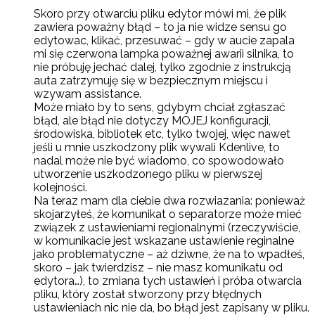
Skoro przy otwarciu pliku edytor mówi mi, że plik
zawiera poważny błąd – to ja nie widze sensu go
edytowac, klikać, przesuwać – gdy w aucie zapala
mi się czerwona lampka poważnej awarii silnika, to
nie próbuję jechać dalej, tylko zgodnie z instrukcją
auta zatrzymuję się w bezpiecznym miejscu i
wzywam assistance.
Może miało by to sens, gdybym chciał zgłaszać
błąd, ale błąd nie dotyczy MOJEJ konfiguracji,
środowiska, bibliotek etc, tylko twojej, więc nawet
jeśli u mnie uszkodzony plik wywali Kdenlive, to
nadal może nie być wiadomo, co spowodowało
utworzenie uszkodzonego pliku w pierwszej
kolejności.
Na teraz mam dla ciebie dwa rozwiazania: ponieważ
skojarzyłeś, że komunikat o separatorze może mieć
związek z ustawieniami regionalnymi (rzeczywiście,
w komunikacie jest wskazane ustawienie reginalne
jako problematyczne – aż dziwne, że na to wpadłeś,
skoro – jak twierdzisz – nie masz komunikatu od
edytora…), to zmiana tych ustawień i próba otwarcia
pliku, który został stworzony przy błędnych
ustawieniach nic nie da, bo błąd jest zapisany w pliku.