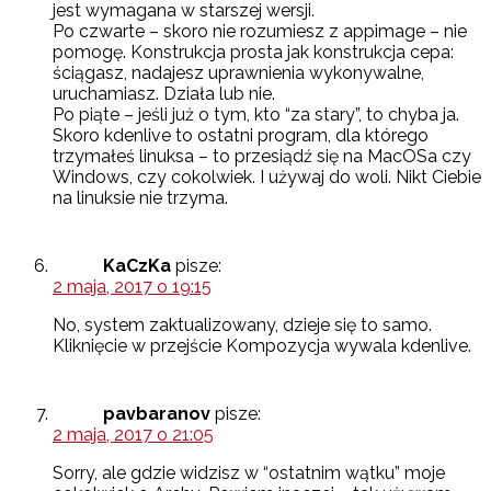
jest wymagana w starszej wersji.
Po czwarte – skoro nie rozumiesz z appimage – nie
pomogę. Konstrukcja prosta jak konstrukcja cepa:
ściągasz, nadajesz uprawnienia wykonywalne,
uruchamiasz. Działa lub nie.
Po piąte – jeśli już o tym, kto “za stary”, to chyba ja.
Skoro kdenlive to ostatni program, dla którego
trzymałeś linuksa – to przesiądź się na MacOSa czy
Windows, czy cokolwiek. I używaj do woli. Nikt Ciebie
na linuksie nie trzyma.
KaCzKa
pisze:
2 maja, 2017 o 19:15
No, system zaktualizowany, dzieje się to samo.
Kliknięcie w przejście Kompozycja wywala kdenlive.
pavbaranov
pisze:
2 maja, 2017 o 21:05
Sorry, ale gdzie widzisz w “ostatnim wątku” moje