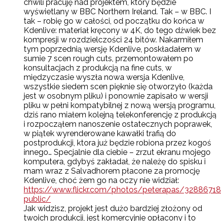
chwili pracuję nad projektem, który będzie
wyświetlany w BBC Northern Ireland. Tak – w BBC. I
tak – robię go w całości, od początku do końca w
Kdenlive: materiał kręcony w 4K, do tego dźwiek bez
kompresji w rozdzielczości 24 bitów. Nakarmiłem
tym poprzednią wersję Kdenlive, poskładałem w
sumie 7 scen rough cuts, przemontowałem po
konsultacjach z produkcją na fine cuts, w
międzyczasie wyszła nowa wersja Kdenlive,
wszystkie siedem scen pięknie się otworzyło (każda
jest w osobnym pliku) i ponownie zapisało w wersji
pliku w pełni kompatybilnej z nową wersją programu,
dziś rano miałem kolejną telekonferencję z produkcją
i rozpocząłem nanoszenie ostatecznych poprawek,
w piątek wyrenderowane kawałki trafią do
postprodukcji, ktora już będzie robiona przez kogoś
innego… Specjalnie dla ciebie – zrzut ekranu mojego
komputera, gdybyś zakładał, że należę do spisku i
mam wraz z Salvadhorem płacone za promocję
Kdenlive, choć żem go na oczy nie widział:
https://www.flickr.com/photos/peterapas/3288671
public/
Jak widzisz, projekt jest dużo bardziej złożony od
twoich produkcji, jest komercyjnie opłacony i to