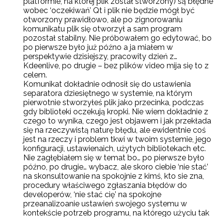
platformie, na której plik został stworzony) są błędne
wobec ‘oczekiwań’ Qt i plik nie będzie mógł być
otworzony prawidłowo, ale po zignorowaniu
komunikatu plik się otworzył a sam program
pozostał stabilny. Nie próbowałem go edytować, bo
po pierwsze było już późno a ja miałem w
perspektywie dzisiejszy, pracowity dzień z…
Kdeenlive, po drugie – bez plików video mija się to z
celem.
Komunikat dokładnie odnosił się do ustawienia
separatora dziesiętnego w systemie, na którym
pierwotnie stworzyłeś plik jako przecinka, podczas
gdy biblioteki oczekują kropki. Nie wiem dokładnie z
czego to wynika, czego jest objawem i jak przekłada
się na rzeczywistą naturę błędu, ale ewidentnie coś
jest na rzeczy i problem tkwi w twoim systemie, jego
konfiguracji, ustawienaich, użytych bibliotekach etc.
Nie zagłębiałem się w temat bo… po pierwsze było
późno, po drugie… wybacz, ale skoro ciebie ‘nie stać’
na skonsultowanie na spokojnie z kimś, kto sie zna,
procedury właściwego zgłaszania błędów do
developerów, ‘nie stać cię’ na spokojne
przeanalizoanie ustawień swojego systemu w
kontekście potrzeb programu, na którego użyciu tak