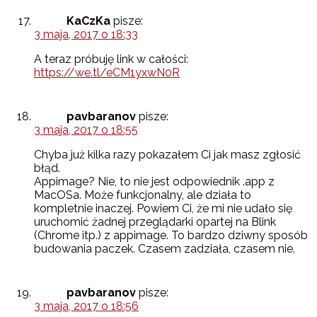
KaCzKa
pisze:
3 maja, 2017 o 18:33
A teraz próbuję link w całości:
https://we.tl/eCM1yxwN0R
pavbaranov
pisze:
3 maja, 2017 o 18:55
Chyba już kilka razy pokazałem Ci jak masz zgłosić
błąd.
Appimage? Nie, to nie jest odpowiednik .app z
MacOSa. Może funkcjonalny, ale działa to
kompletnie inaczej. Powiem Ci, że mi nie udało się
uruchomić żadnej przeglądarki opartej na Blink
(Chrome itp.) z appimage. To bardzo dziwny sposób
budowania paczek. Czasem zadziała, czasem nie.
pavbaranov
pisze:
3 maja, 2017 o 18:56