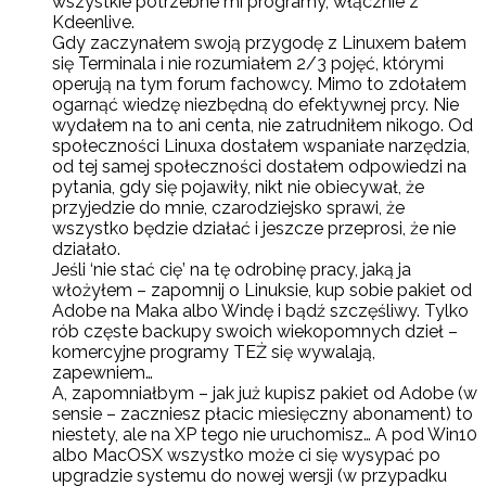
wszystkie potrzebne mi programy, włącznie z
Kdeenlive.
Gdy zaczynałem swoją przygodę z Linuxem bałem
się Terminala i nie rozumiałem 2/3 pojęć, którymi
operują na tym forum fachowcy. Mimo to zdołałem
ogarnąć wiedzę niezbędną do efektywnej prcy. Nie
wydałem na to ani centa, nie zatrudniłem nikogo. Od
społeczności Linuxa dostałem wspaniałe narzędzia,
od tej samej społeczności dostałem odpowiedzi na
pytania, gdy się pojawiły, nikt nie obiecywał, że
przyjedzie do mnie, czarodziejsko sprawi, że
wszystko będzie działać i jeszcze przeprosi, że nie
działało.
Jeśli ‘nie stać cię’ na tę odrobinę pracy, jaką ja
włożyłem – zapomnij o Linuksie, kup sobie pakiet od
Adobe na Maka albo Windę i bądź szczęśliwy. Tylko
rób częste backupy swoich wiekopomnych dzieł –
komercyjne programy TEŻ się wywalają,
zapewniem…
A, zapomniałbym – jak już kupisz pakiet od Adobe (w
sensie – zaczniesz płacic miesięczny abonament) to
niestety, ale na XP tego nie uruchomisz… A pod Win10
albo MacOSX wszystko może ci się wysypać po
upgradzie systemu do nowej wersji (w przypadku