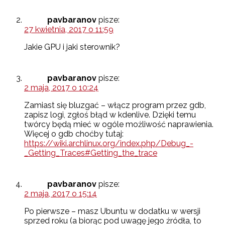
pavbaranov
pisze:
27 kwietnia, 2017 o 11:59
Jakie GPU i jaki sterownik?
pavbaranov
pisze:
2 maja, 2017 o 10:24
Zamiast się bluzgać – włącz program przez gdb,
zapisz logi, zgłoś błąd w kdenlive. Dzięki temu
twórcy będą mieć w ogóle możliwość naprawienia.
Więcej o gdb choćby tutaj:
https://wiki.archlinux.org/index.php/Debug_-
_Getting_Traces#Getting_the_trace
pavbaranov
pisze:
2 maja, 2017 o 15:14
Po pierwsze – masz Ubuntu w dodatku w wersji
sprzed roku (a biorąc pod uwagę jego źródła, to