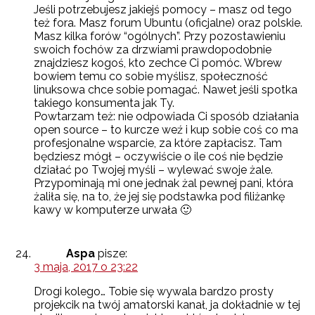
Jeśli potrzebujesz jakiejś pomocy – masz od tego
też fora. Masz forum Ubuntu (oficjalne) oraz polskie.
Masz kilka forów “ogólnych”. Przy pozostawieniu
swoich fochów za drzwiami prawdopodobnie
znajdziesz kogoś, kto zechce Ci pomóc. Wbrew
bowiem temu co sobie myślisz, społeczność
linuksowa chce sobie pomagać. Nawet jeśli spotka
takiego konsumenta jak Ty.
Powtarzam też: nie odpowiada Ci sposób działania
open source – to kurcze weź i kup sobie coś co ma
profesjonalne wsparcie, za które zapłacisz. Tam
będziesz mógł – oczywiście o ile coś nie będzie
działać po Twojej myśli – wylewać swoje żale.
Przypominają mi one jednak żal pewnej pani, która
żaliła się, na to, że jej się podstawka pod filiżankę
kawy w komputerze urwała 🙂
Aspa
pisze:
3 maja, 2017 o 23:22
Drogi kolego… Tobie się wywala bardzo prosty
projekcik na twój amatorski kanał, ja dokładnie w tej