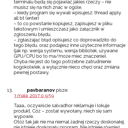
terminalu będą się pojawiać jakieś rzeczy – nie
musisz się na nich znać w ogóle,
– kiedy program się wywali wpisujesz: thread apply
all bt (enter)
– to co powstanie kopiujesz, zapisujesz w pliku
tekstowym i umieszczasz jako załącznik w
zgłoszeniu błędu,
– zgłaszając błąd opisujesz co doprowadziło do
tego błędu, oraz podajesz inne użyteczne informacje
(jak np. wersja systemu, wersja bibliotek, używane
GPU/CPU bo to ma/może mieć znaczenie).
Chyba nie jest do tego potrzebne zatrudnienie
kogokolwiek, a wyłącznie nieco chęci oraz zmiana
pewnej postawy.
pavbaranov
pisze:
3 maja, 2017 o 9:59
Taaa… oczywiście salvadhor reklamuje i lokuje
produkt. Cóż – został wywołany, niech się sam
wypowie.
Otóż tak jak nie ma niemal żadnej rzeczy doskonałej,
nie istnieje doskonały program. NIe istnieje również