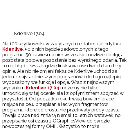
Kdenlive 17.04
Na 100 użytkowników zapytanych o stabilność edytora
Kdenlive
, 50 z nich będzie zadowolonych z tego
programu, 50 zawiesi na nim wszelakie możliwe obelgi, a
pozostała połowa pozostanie bez wyraźnego zdania. Tak,
to nie błąd – wszak gdzie linuksowców dwóch tam trzy
opinie. Ale nic nie zmieni faktu, że Kdenlive uchodzi za
jeden z najstabilniejszych programów i do tego najlepiej
wyposażony we funkcje i opcje. Wraz z najnowszym
wydaniem
Kdenlive 17.04
możemy nie tylko
umocnić się w tej ocenie, ale i z optymizmem spojrzeć w
przyszłości. Od początku roku trwają bowiem prace
mające na celu przepisanie leciwych fragmentów
programu, które po prostu nie przetrwały próby czasu.
Trwają prace nad zmianą niemal 10 letnich wstawek, np.
przepisanie osi czasu z QGraphicsView do bardziej
nowoczesnej formy QML. Wszystko to może