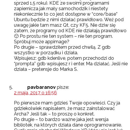
sprzed 1,5 roku). KDE ze swoimi programami
zapiernicza jak mały samochodzik i niestety
niekoniecznie to co jest dostępne w “core/base”
Ubuntu będzie z nimi działać prawidłowo. Weź pod
uwagę jakie tam masz Qt, czy KF5. Nie dziw się
zatem, że programy od KDE nie działają prawidłowo
🙂 Po prostu nie ten system – nie ten program.
Spróbuj może appimage?
Po drugie – sprawdziłem przed chwilą. Z gdb
wszystko w porządku i działa.
Wpisujesz: gdb kdenlive, potem przechodzi do
“prompta” gdb wpisujesz r i enter. Ma działać. Jeśli nie
działa – pretensje do Marka S.
pavbaranov
pisze:
2 maja, 2017 o 16:56
Po pierwsze mam gdzieś Twoje opowieści. Czy ja
gdziekolwiek napisałem, że masz zainstalować
Archa? Jeśli tak – to proszę o konkret.
Po drugie – to bardzo ważne jaka jest wersja
bibliotek, na których działa dane oprogramowanie.