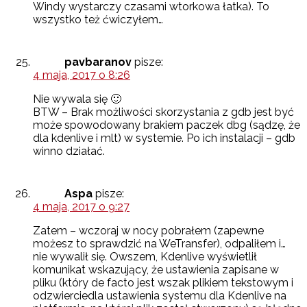
Windy wystarczy czasami wtorkowa łatka). To
wszystko też ćwiczyłem…
pavbaranov
pisze:
4 maja, 2017 o 8:26
Nie wywala się 🙂
BTW – Brak możliwości skorzystania z gdb jest być
może spowodowany brakiem paczek dbg (sądzę, że
dla kdenlive i mlt) w systemie. Po ich instalacji – gdb
winno działać.
Aspa
pisze:
4 maja, 2017 o 9:27
Zatem – wczoraj w nocy pobrałem (zapewne
możesz to sprawdzić na WeTransfer), odpaliłem i…
nie wywalił się. Owszem, Kdenlive wyświetlił
komunikat wskazujący, że ustawienia zapisane w
pliku (który de facto jest wszak plikiem tekstowym i
odzwierciedla ustawienia systemu dla Kdenlive na