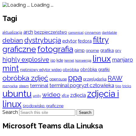
Loading ...
Tagi
arch
bezpieczeństwo
aktualizacja
cinnamon
canonical
darktable
filtry
dystrybucja
debian
edytor
fedora
graficzne
fotografia
gimp
grafika
gry
gnome
linux
highly explosive
manjaro
iso
kde
konwersja
kernel
mint
obróbka
obróbka grafiki
nieliniowy edytor wideo
ppa
obróbka zdjęć
RAW
opensuse
przeglądarka
terminal pogryzł człowieka
terminal
rozrywka
steam
tips
tricks
ubuntu
zdjęcia i
wideo
zdjęcia
xfce
unity
linux
środowisko graficzne
Search
Search
Microsoft Teams dla Linuksa