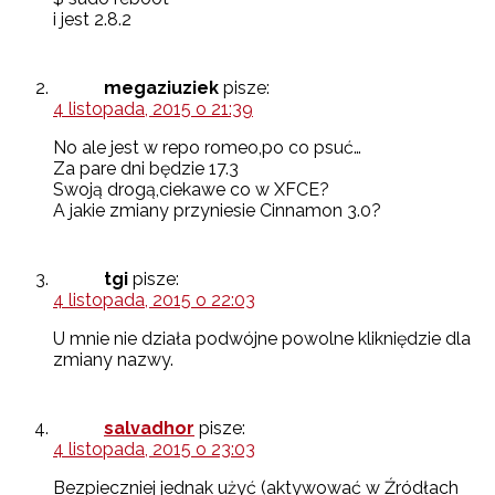
i jest 2.8.2
megaziuziek
pisze:
4 listopada, 2015 o 21:39
No ale jest w repo romeo,po co psuć…
Za pare dni będzie 17.3
Swoją drogą,ciekawe co w XFCE?
A jakie zmiany przyniesie Cinnamon 3.0?
tgi
pisze:
4 listopada, 2015 o 22:03
U mnie nie działa podwójne powolne klikniędzie dla
zmiany nazwy.
salvadhor
pisze:
4 listopada, 2015 o 23:03
Bezpieczniej jednak użyć (aktywować w Źródłach