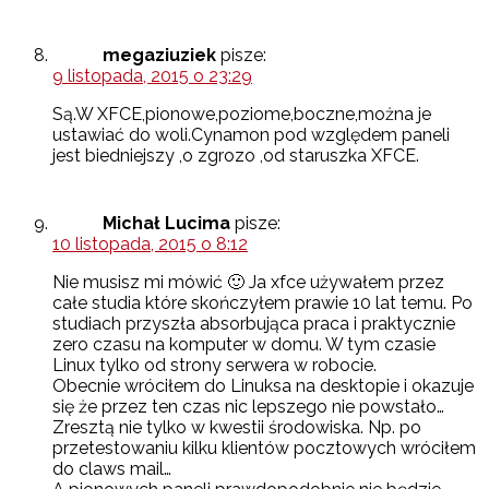
megaziuziek
pisze:
9 listopada, 2015 o 23:29
Są.W XFCE,pionowe,poziome,boczne,można je
ustawiać do woli.Cynamon pod względem paneli
jest biedniejszy ,o zgrozo ,od staruszka XFCE.
Michał Lucima
pisze:
10 listopada, 2015 o 8:12
Nie musisz mi mówić 🙂 Ja xfce używałem przez
całe studia które skończyłem prawie 10 lat temu. Po
studiach przyszła absorbująca praca i praktycznie
zero czasu na komputer w domu. W tym czasie
Linux tylko od strony serwera w robocie.
Obecnie wróciłem do Linuksa na desktopie i okazuje
się że przez ten czas nic lepszego nie powstało…
Zresztą nie tylko w kwestii środowiska. Np. po
przetestowaniu kilku klientów pocztowych wróciłem
do claws mail…