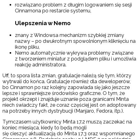
rozwiązano problem z długim logowaniem się sesji
Cinnamona po restarcie systemu,
Ulepszenia w Nemo
znany z Windowsa mechanizm szybkiej zmiany
nazwy – po dwukrotnym spowolnionym kliknięciu na
ikonę pliku,
Nemo automatycznie wykrywa problemy związane
z tworzeniem miniatur z podglądem pliku i umożliwia
reakcję administratora.
Uff, to spora lista zmian, gratulacje należą się tym, którzy
wytrwali do końca. Gratulacje również dla deweloperów,
bo Cinnamon po raz kolejny zapowiada się jako jeszcze
lepsze i sprawniejsze środowisko graficzne. O tym, że
projekt okrzepł i znajduje uznanie poza granicami Minta
niech świadczy fakt, że coraz częściej jest on adoptowany
na potrzeby innych dystrybucji (Manjaro, Fedora, itp.).
Tymczasem użytkownicy Minta 17.2 muszą zaczekać na
koniec miesiąca, kiedy to będą mogli
się cieszyć aktualizacją do Minta 17.3 oraz wspomnianego