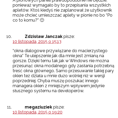
A pionowych paneli prawdopodobnie nie będzie,
ponieważ wymagało by to przepisania wszystkich
apletów. Ktoś kiedyś nie zaplanował że użytkownik
może chcieć umieszczać aplety w pionie no bo “Po
co to komu?” 🙂
Zdzisław Janczak
pisze:
10 listopada, 2015 o 15:13
“okna dialogowe przywiązane do macierzystego
okna” Te ulepszenie jak dla mnie jest zmianą na
gorsze. Dzięki temu tak jak w Windows nie można
przesunąć okna modalnego gdy zasłania potrzebną
treść okna głównego. Samo przesuwanie takiej pary
okien też działa u mnie dużo wolniej niż w wersji
poprzedniej. Chyba muszę poszukać innego
managera okien z mniejszym wpływem jedynie
słusznego systemu na developerów.
megaziuziek
pisze:
10 listopada, 2015 o 19:20