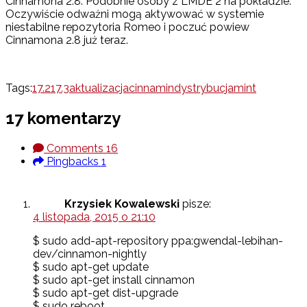
Cinnamona 2.8. Podobnie osoby z LMDE 2 na pokładzie.
Oczywiście odważni mogą aktywować w systemie
niestabilne repozytoria Romeo i poczuć powiew
Cinnamona 2.8 już teraz.
Tags:
17.2
17.3
aktualizacja
cinnamin
dystrybucja
mint
17 komentarzy
Comments
16
Pingbacks
1
Krzysiek Kowalewski
pisze:
4 listopada, 2015 o 21:10
$ sudo add-apt-repository ppa:gwendal-lebihan-
dev/cinnamon-nightly
$ sudo apt-get update
$ sudo apt-get install cinnamon
$ sudo apt-get dist-upgrade
$ sudo reboot