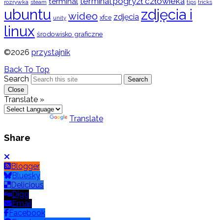
terminal pogryzł człowieka
terminal
rozrywka
steam
tips
tricks
ubuntu
zdjęcia i
wideo
zdjęcia
xfce
unity
linux
środowisko graficzne
©2026
przystajnik
Back To Top
Search
Search
Close
Translate »
Powered by
Translate
Share
Blogger
Bluesky
Delicious
Digg
Email
Facebook