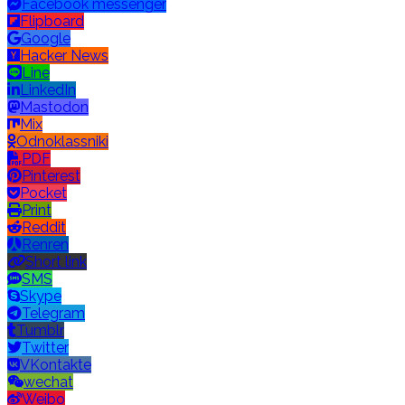
Facebook messenger
Flipboard
Google
Hacker News
Line
LinkedIn
Mastodon
Mix
Odnoklassniki
PDF
Pinterest
Pocket
Print
Reddit
Renren
Short link
SMS
Skype
Telegram
Tumblr
Twitter
VKontakte
wechat
Weibo