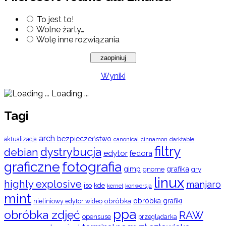
To jest to!
Wolne żarty…
Wolę inne rozwiązania
Wyniki
Loading ...
Tagi
arch
bezpieczeństwo
aktualizacja
cinnamon
canonical
darktable
filtry
dystrybucja
debian
edytor
fedora
graficzne
fotografia
gimp
grafika
gry
gnome
linux
highly explosive
manjaro
iso
kde
konwersja
kernel
mint
obróbka
obróbka grafiki
nieliniowy edytor wideo
ppa
obróbka zdjęć
RAW
opensuse
przeglądarka