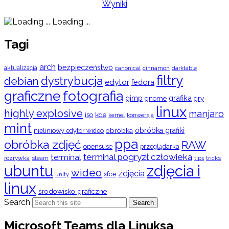
Wyniki
Loading ...
Tagi
arch
bezpieczeństwo
aktualizacja
cinnamon
canonical
darktable
filtry
dystrybucja
debian
edytor
fedora
graficzne
fotografia
gimp
grafika
gry
gnome
linux
highly explosive
manjaro
iso
kde
konwersja
kernel
mint
obróbka
obróbka grafiki
nieliniowy edytor wideo
ppa
obróbka zdjęć
RAW
opensuse
przeglądarka
terminal pogryzł człowieka
terminal
rozrywka
steam
tips
tricks
ubuntu
zdjęcia i
wideo
zdjęcia
xfce
unity
linux
środowisko graficzne
Search
Search
Microsoft Teams dla Linuksa