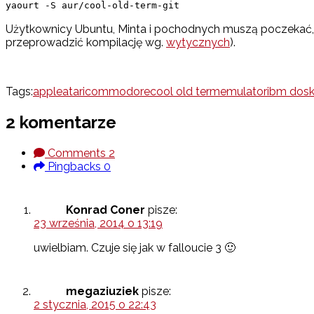
yaourt -S aur/cool-old-term-git
Użytkownicy Ubuntu, Minta i pochodnych muszą poczekać, a
przeprowadzić kompilację wg.
wytycznych
).
Tags:
apple
atari
commodore
cool old term
emulator
ibm dos
2 komentarze
Comments
2
Pingbacks
0
Konrad Coner
pisze:
23 września, 2014 o 13:19
uwielbiam. Czuje się jak w falloucie 3 🙂
megaziuziek
pisze:
2 stycznia, 2015 o 22:43