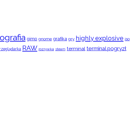
ografia
highly explosive
gimp
grafika
gry
iso
gnome
RAW
terminal pogryzł
terminal
rzeglądarka
rozrywka
steam