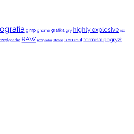
ografia
highly explosive
gimp
grafika
gry
iso
gnome
RAW
terminal pogryzł
terminal
rzeglądarka
rozrywka
steam