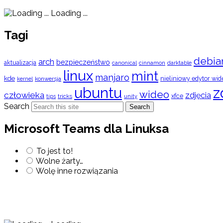
Loading ...
Tagi
debia
arch
bezpieczeństwo
aktualizacja
cinnamon
canonical
darktable
linux
mint
manjaro
kde
nieliniowy edytor wid
konwersja
kernel
ubuntu
z
wideo
człowieka
zdjęcia
xfce
tips
tricks
unity
Search
Search
Microsoft Teams dla Linuksa
To jest to!
Wolne żarty…
Wolę inne rozwiązania