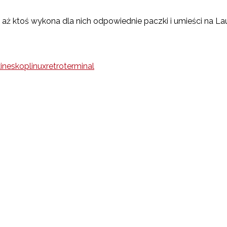
ż ktoś wykona dla nich odpowiednie paczki i umieści na La
kineskop
linux
retro
terminal