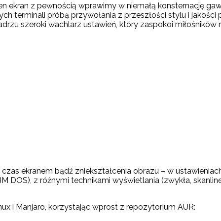
ełen ekran z pewnością wprawimy w niemałą konsternację gaw
ych terminali próbą przywołania z przeszłości stylu i jakości
zu szeroki wachlarz ustawień, który zaspokoi miłośników ni
czas ekranem bądź zniekształcenia obrazu – w ustawieniach
OS), z różnymi technikami wyświetlania (zwykła, skanline, 
nux i Manjaro, korzystając wprost z repozytorium AUR: