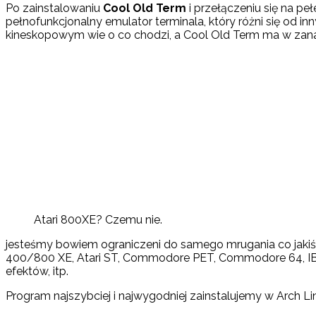
Po zainstalowaniu
Cool Old Term
i przełączeniu się na p
pełnofunkcjonalny emulator terminala, który różni się od inn
kineskopowym wie o co chodzi, a Cool Old Term ma w zanadr
Atari 800XE? Czemu nie.
jesteśmy bowiem ograniczeni do samego mrugania co jakiś 
400/800 XE, Atari ST, Commodore PET, Commodore 64, IBM D
efektów, itp.
Program najszybciej i najwygodniej zainstalujemy w Arch Li