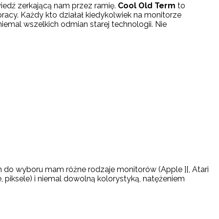
iedź zerkającą nam przez ramię.
Cool Old Term
to
 pracy. Każdy kto działał kiedykolwiek na monitorze
emal wszelkich odmian starej technologii. Nie
 do wyboru mam różne rodzaje monitorów (Apple ][, Atari
piksele) i niemal dowolną kolorystyką, natężeniem