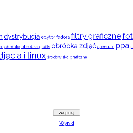
filtry graficzne
fot
dystrybucja
n
edytor
fedora
ppa
obróbka zdjęć
obróbka
obróbka grafiki
eo
opensuse
p
djęcia i linux
środowisko graficzne
Wyniki