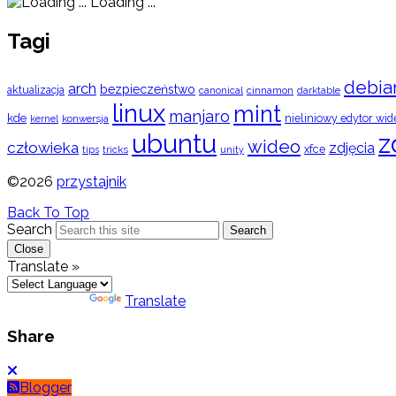
Loading ...
Tagi
debia
arch
bezpieczeństwo
aktualizacja
cinnamon
canonical
darktable
linux
mint
manjaro
kde
nieliniowy edytor wid
konwersja
kernel
ubuntu
z
wideo
człowieka
zdjęcia
xfce
tips
tricks
unity
©2026
przystajnik
Back To Top
Search
Search
Close
Translate »
Powered by
Translate
Share
Blogger