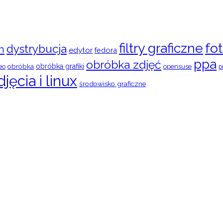
filtry graficzne
fot
dystrybucja
n
edytor
fedora
ppa
obróbka zdjęć
obróbka
obróbka grafiki
eo
opensuse
p
djęcia i linux
środowisko graficzne