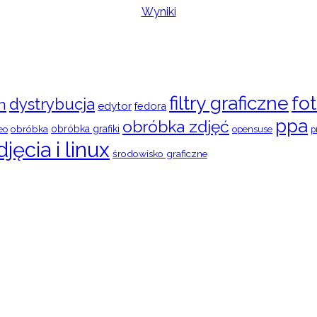
Wyniki
filtry graficzne
fot
dystrybucja
n
edytor
fedora
ppa
obróbka zdjęć
obróbka
obróbka grafiki
eo
opensuse
p
djęcia i linux
środowisko graficzne