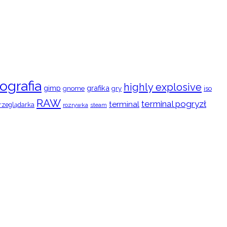
ografia
highly explosive
gimp
grafika
gry
iso
gnome
RAW
terminal pogryzł
terminal
rzeglądarka
rozrywka
steam