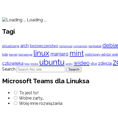
Loading ...
Tagi
debia
arch
bezpieczeństwo
aktualizacja
cinnamon
canonical
darktable
linux
mint
manjaro
kde
nieliniowy edytor wid
konwersja
kernel
ubuntu
z
wideo
człowieka
zdjęcia
xfce
tips
tricks
unity
Search
Search
Microsoft Teams dla Linuksa
To jest to!
Wolne żarty…
Wolę inne rozwiązania