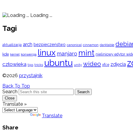
Loading ...
Tagi
debia
arch
bezpieczeństwo
aktualizacja
cinnamon
canonical
darktable
linux
mint
manjaro
kde
nieliniowy edytor wid
konwersja
kernel
ubuntu
z
wideo
człowieka
zdjęcia
xfce
tips
tricks
unity
©2026
przystajnik
Back To Top
Search
Search
Close
Translate »
Powered by
Translate
Share