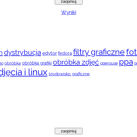
Wyniki
filtry graficzne
fot
dystrybucja
n
edytor
fedora
ppa
obróbka zdjęć
obróbka
obróbka grafiki
eo
opensuse
p
djęcia i linux
środowisko graficzne