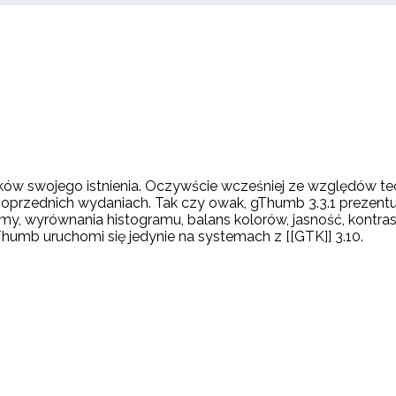
w swojego istnienia. Oczywście wcześniej ze względów tech
ednich wydaniach. Tak czy owak, gThumb 3.3.1 prezentuje si
 wyrównania histogramu, balans kolorów, jasność, kontrast,
mb uruchomi się jedynie na systemach z [[GTK]] 3.10.