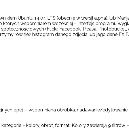
kownikiem Ubuntu 14.04 LTS (obecnie w wersji alpha), lub M
 o których wspomniałem wcześniej – interfejs programu wyg
społecznościowych (Flickr, Facebook, Picasa, Photobucket,
dejrzymy również histogram danego zdjęcia lub jego dane EXIF.
lejnych opcji – wspomniana obróbka, nadawanie/edytowanie 
 kategorie – kolory, obrót, format. Kolory zawierają 9 filt