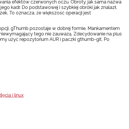
suwania efektów czerwonych oczu. Obroty, jak sama nazwa
ego kadr. Do podstawowej i szybkiej obróki jak znalazł.
ek. To oznacza, że większość operacji jest
opcji, gThumb pozostaje w dobrej formie. Mankamentem
ecz niewymagający tego nie zauważą. Zdecydowanie na plus
ożemy użyć repozytorium AUR i paczki gthumb-git. Po
jęcia i linux