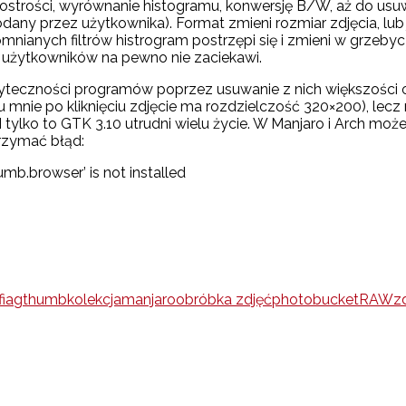
e ostrości, wyrównanie histogramu, konwersję B/W, aż do u
any przez użytkownika). Format zmieni rozmiar zdjęcia, lub j
ianych filtrów histrogram postrzępi się i zmieni w grzebycz
 użytkowników na pewno nie zaciekawi.
yteczności programów poprzez usuwanie z nich większości 
 (u mnie po kliknięciu zdjęcie ma rozdzielczość 320×200), l
I tylko to GTK 3.10 utrudni wielu życie. W Manjaro i Arch m
rzymać błąd:
b.browser’ is not installed
fia
gthumb
kolekcja
manjaro
obróbka zdjęć
photobucket
RAW
zd