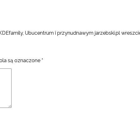
ku KDEfamily, Ubucentrum i przynudnawym jarzebski.pl wresz
la są oznaczone
*