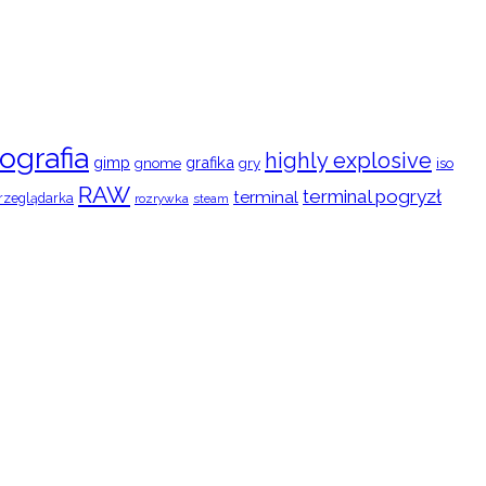
ografia
highly explosive
gimp
grafika
gry
iso
gnome
RAW
terminal pogryzł
terminal
rzeglądarka
rozrywka
steam