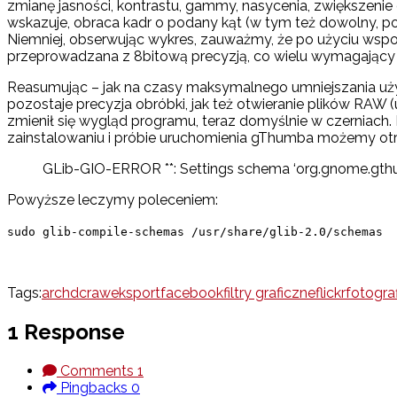
zmianę jasności, kontrastu, gammy, nasycenia, zwiększeni
wskazuje, obraca kadr o podany kąt (w tym też dowolny, pod
Niemniej, obserwując wykres, zauważmy, że po użyciu wspomn
przeprowadzana z 8bitową precyzją, co wielu wymagający
Reasumując – jak na czasy maksymalnego umniejszania uż
pozostaje precyzja obróbki, jak też otwieranie plików RAW
zmienił się wygląd programu, teraz domyślnie w czerniach. 
zainstalowaniu i próbie uruchomienia gThumba możemy ot
GLib-GIO-ERROR **: Settings schema ‘org.gnome.gthum
Powyższe leczymy poleceniem:
sudo glib-compile-schemas /usr/share/glib-2.0/schemas
Tags:
arch
dcraw
eksport
facebook
filtry graficzne
flickr
fotogra
1 Response
Comments
1
Pingbacks
0