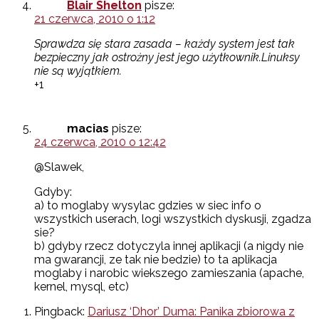
Blair Shelton
pisze:
21 czerwca, 2010 o 1:12
Sprawdza się stara zasada – każdy system jest tak
bezpieczny jak ostrożny jest jego użytkownik.Linuksy
nie są wyjątkiem.
+1
macias
pisze:
24 czerwca, 2010 o 12:42
@Slawek,
Gdyby:
a) to moglaby wysylac gdzies w siec info o
wszystkich userach, logi wszystkich dyskusji, zgadza
sie?
b) gdyby rzecz dotyczyla innej aplikacji (a nigdy nie
ma gwarancji, ze tak nie bedzie) to ta aplikacja
moglaby i narobic wiekszego zamieszania (apache,
kernel, mysql, etc)
Pingback:
Dariusz ‘Dhor’ Duma: Panika zbiorowa z