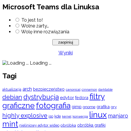
Microsoft Teams dla Linuksa
To jest to!
Wolne żarty…
Wolę inne rozwiązania
Wyniki
Loading ...
Tagi
arch
bezpieczeństwo
aktualizacja
cinnamon
canonical
darktable
filtry
dystrybucja
debian
edytor
fedora
graficzne
fotografia
gimp
grafika
gry
gnome
linux
highly explosive
manjaro
iso
kde
konwersja
kernel
mint
obróbka
obróbka grafiki
nieliniowy edytor wideo