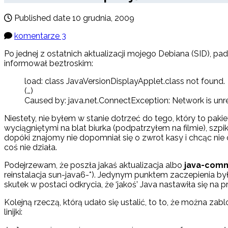
Published date
10 grudnia, 2009
komentarze 3
Po jednej z ostatnich aktualizacji mojego Debiana (SID), p
informował beztroskim:
load: class JavaVersionDisplayApplet.class not found.
(…)
Caused by: java.net.ConnectException: Network is un
Niestety, nie byłem w stanie dotrzeć do tego, który to pakie
wyciągniętymi na blat biurka (podpatrzyłem na filmie), szpi
dopóki znajomy nie dopomniał się o zwrot kasy i chcąc ni
coś nie działa.
Podejrzewam, że poszła jakaś aktualizacja albo
java-com
reinstalacja sun-java6-*). Jedynym punktem zaczepienia było
skutek w postaci odkrycia, że ‘jakoś’ Java nastawiła się na
Kolejną rzeczą, którą udało się ustalić, to to, że można za
linijki: