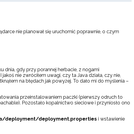
glądarce nie planował się uruchomić poprawnie, o czym
tku dnia, gdy przy porannej herbacie, z nogami
jakoś nie zwróciłem uwagi, czy ta Java działa, czy nie,
tknąłem na błędach jak powyżej. To dało mi do myślenia –
dratowania przeinstalowaniem paczki (pierwszy odruch to
reachable). Pozostało kopalnictwo sieciowe i przyniosło ono
va/deployment/deployment.properties
i wstawienie