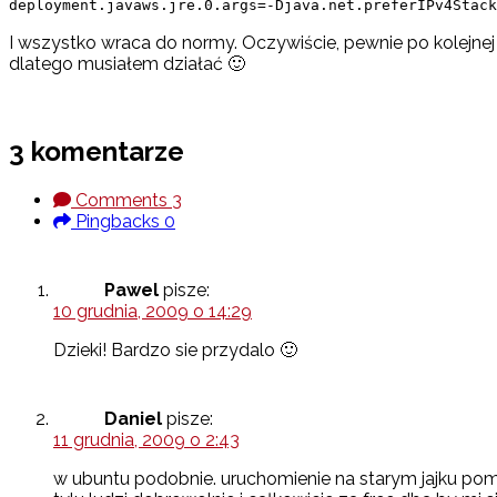
deployment.javaws.jre.0.args=-Djava.net.preferIPv4Stack
I wszystko wraca do normy. Oczywiście, pewnie po kolejnej 
dlatego musiałem działać 🙂
3 komentarze
Comments
3
Pingbacks
0
Pawel
pisze:
10 grudnia, 2009 o 14:29
Dzieki! Bardzo sie przydalo 🙂
Daniel
pisze:
11 grudnia, 2009 o 2:43
w ubuntu podobnie. uruchomienie na starym jajku pom