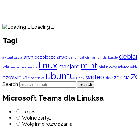
Loading ...
Tagi
debia
arch
bezpieczeństwo
aktualizacja
cinnamon
canonical
darktable
linux
mint
manjaro
kde
nieliniowy edytor wid
konwersja
kernel
ubuntu
z
wideo
człowieka
zdjęcia
xfce
tips
tricks
unity
Search
Search
Microsoft Teams dla Linuksa
To jest to!
Wolne żarty…
Wolę inne rozwiązania