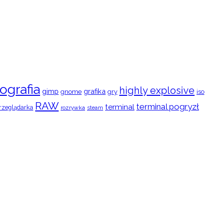
ografia
highly explosive
gimp
grafika
gry
iso
gnome
RAW
terminal pogryzł
terminal
rzeglądarka
rozrywka
steam