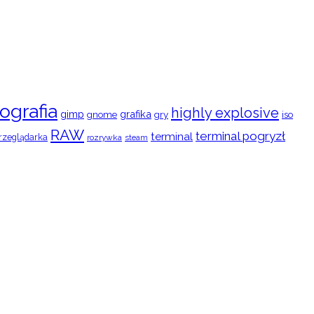
ografia
highly explosive
gimp
grafika
gry
iso
gnome
RAW
terminal pogryzł
terminal
rzeglądarka
rozrywka
steam