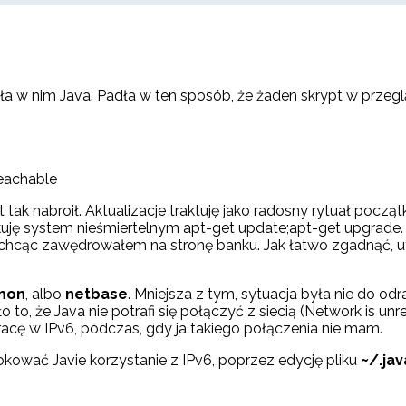
adła w nim Java. Padła w ten sposób, że żaden skrypt w prze
reachable
t tak nabroił. Aktualizacje traktuję jako radosny rytuał począ
kuję system nieśmiertelnym apt-get update;apt-get upgrade. I 
e chcąc zawędrowałem na stronę banku. Jak łatwo zgadnąć, u
mon
, albo
netbase
. Mniejsza z tym, sytuacja była nie do o
 to, że Java nie potrafi się połączyć z siecią (Network is un
 pracę w IPv6, podczas, gdy ja takiego połączenia nie mam.
blokować Javie korzystanie z IPv6, poprzez edycję pliku
~/.ja