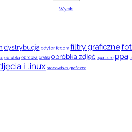
Wyniki
filtry graficzne
fot
dystrybucja
n
edytor
fedora
ppa
obróbka zdjęć
obróbka
obróbka grafiki
eo
opensuse
p
djęcia i linux
środowisko graficzne