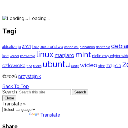
Loading ...
Tagi
debia
arch
bezpieczeństwo
aktualizacja
cinnamon
canonical
darktable
linux
mint
manjaro
kde
nieliniowy edytor wid
konwersja
kernel
ubuntu
z
wideo
człowieka
zdjęcia
xfce
tips
tricks
unity
©2026
przystajnik
Back To Top
Search
Search
Close
Translate »
Powered by
Translate
Share