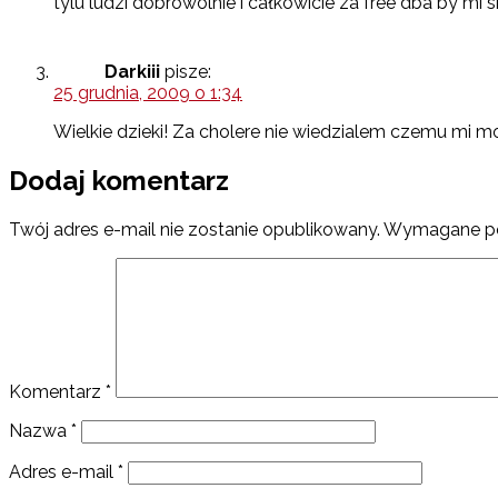
tylu ludzi dobrowolnie i całkowicie za free dba by mi s
Darkiii
pisze:
25 grudnia, 2009 o 1:34
Wielkie dzieki! Za cholere nie wiedzialem czemu mi moz
Dodaj komentarz
Twój adres e-mail nie zostanie opublikowany.
Wymagane po
Komentarz
*
Nazwa
*
Adres e-mail
*