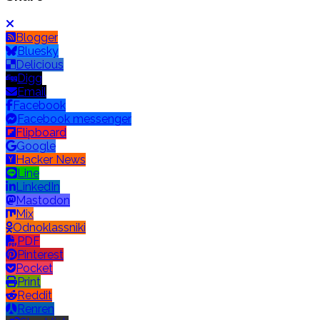
Blogger
Bluesky
Delicious
Digg
Email
Facebook
Facebook messenger
Flipboard
Google
Hacker News
Line
LinkedIn
Mastodon
Mix
Odnoklassniki
PDF
Pinterest
Pocket
Print
Reddit
Renren