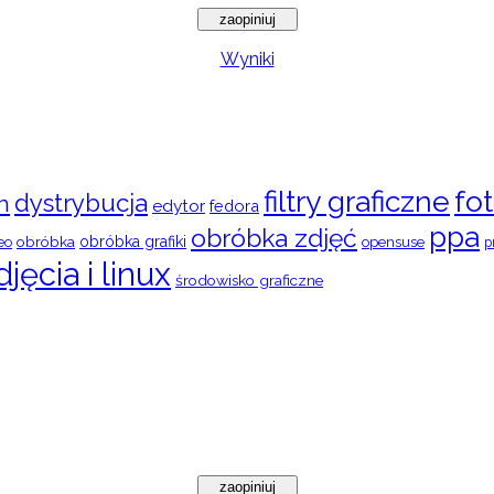
Wyniki
filtry graficzne
fot
dystrybucja
n
edytor
fedora
ppa
obróbka zdjęć
obróbka
obróbka grafiki
eo
opensuse
p
djęcia i linux
środowisko graficzne