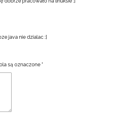
ię dobrze pracowało na linuksie :]
e java nie dzialac :]
la są oznaczone
*