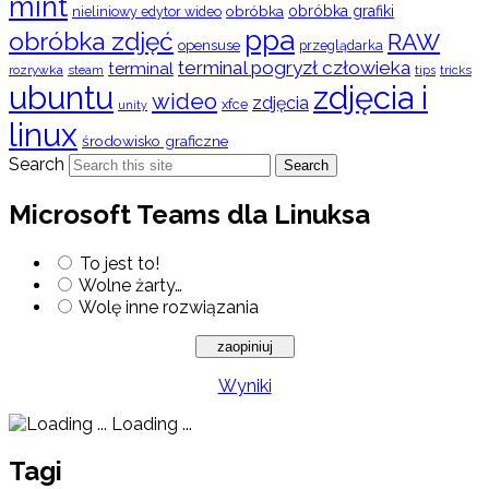
mint
obróbka
obróbka grafiki
nieliniowy edytor wideo
ppa
obróbka zdjęć
RAW
opensuse
przeglądarka
terminal pogryzł człowieka
terminal
rozrywka
steam
tips
tricks
ubuntu
zdjęcia i
wideo
zdjęcia
xfce
unity
linux
środowisko graficzne
Search
Search
Microsoft Teams dla Linuksa
To jest to!
Wolne żarty…
Wolę inne rozwiązania
Wyniki
Loading ...
Tagi