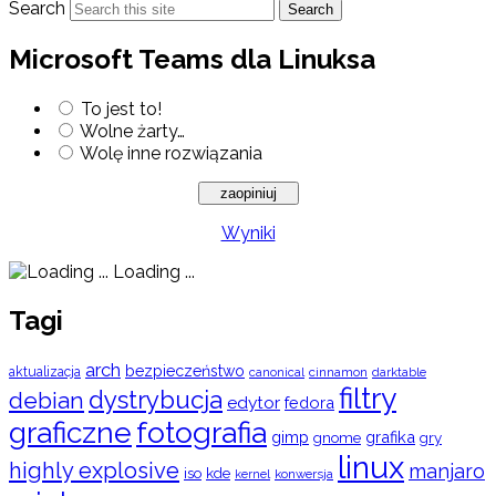
Search
Search
Microsoft Teams dla Linuksa
To jest to!
Wolne żarty…
Wolę inne rozwiązania
Wyniki
Loading ...
Tagi
arch
bezpieczeństwo
aktualizacja
cinnamon
canonical
darktable
filtry
dystrybucja
debian
edytor
fedora
graficzne
fotografia
gimp
grafika
gry
gnome
linux
highly explosive
manjaro
iso
kde
konwersja
kernel