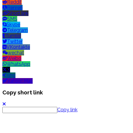
Reddit
Renren
Short link
SMS
Skype
Telegram
Tumblr
Twitter
VKontakte
wechat
Weibo
WhatsApp
X
Xing
Yahoo! Mail
Copy short link
Copy link