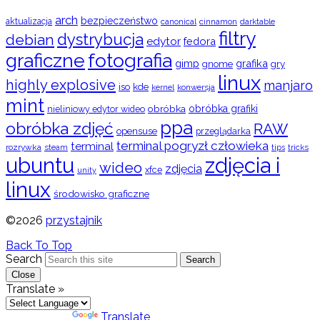
arch
bezpieczeństwo
aktualizacja
cinnamon
canonical
darktable
filtry
dystrybucja
debian
edytor
fedora
graficzne
fotografia
gimp
grafika
gry
gnome
linux
highly explosive
manjaro
iso
kde
konwersja
kernel
mint
obróbka
obróbka grafiki
nieliniowy edytor wideo
ppa
obróbka zdjęć
RAW
opensuse
przeglądarka
terminal pogryzł człowieka
terminal
rozrywka
steam
tips
tricks
ubuntu
zdjęcia i
wideo
zdjęcia
xfce
unity
linux
środowisko graficzne
©2026
przystajnik
Back To Top
Search
Search
Close
Translate »
Powered by
Translate