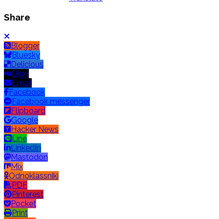
Share
Blogger
Bluesky
Delicious
Digg
Email
Facebook
Facebook messenger
Flipboard
Google
Hacker News
Line
LinkedIn
Mastodon
Mix
Odnoklassniki
PDF
Pinterest
Pocket
Print