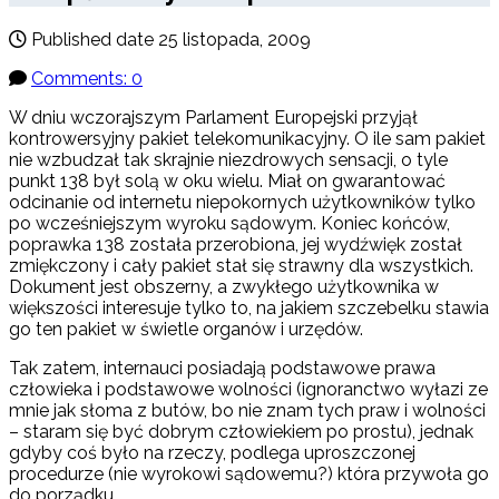
Published date
25 listopada, 2009
Comments: 0
W dniu wczorajszym Parlament Europejski przyjął
kontrowersyjny pakiet telekomunikacyjny. O ile sam pakiet
nie wzbudzał tak skrajnie niezdrowych sensacji, o tyle
punkt 138 był solą w oku wielu. Miał on gwarantować
odcinanie od internetu niepokornych użytkowników tylko
po wcześniejszym wyroku sądowym. Koniec końców,
poprawka 138 została przerobiona, jej wydźwięk został
zmiękczony i cały pakiet stał się strawny dla wszystkich.
Dokument jest obszerny, a zwykłego użytkownika w
większości interesuje tylko to, na jakiem szczebelku stawia
go ten pakiet w świetle organów i urzędów.
Tak zatem, internauci posiadają podstawowe prawa
człowieka i podstawowe wolności (ignoranctwo wyłazi ze
mnie jak słoma z butów, bo nie znam tych praw i wolności
– staram się być dobrym człowiekiem po prostu), jednak
gdyby coś było na rzeczy, podlega uproszczonej
procedurze (nie wyrokowi sądowemu?) która przywoła go
do porządku.