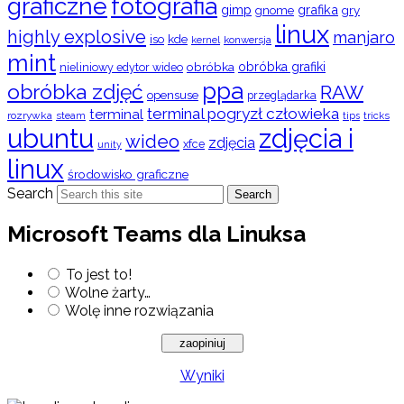
graficzne
fotografia
gimp
grafika
gry
gnome
linux
highly explosive
manjaro
iso
kde
konwersja
kernel
mint
obróbka
obróbka grafiki
nieliniowy edytor wideo
ppa
obróbka zdjęć
RAW
opensuse
przeglądarka
terminal pogryzł człowieka
terminal
rozrywka
steam
tips
tricks
ubuntu
zdjęcia i
wideo
zdjęcia
xfce
unity
linux
środowisko graficzne
Search
Search
Microsoft Teams dla Linuksa
To jest to!
Wolne żarty…
Wolę inne rozwiązania
Wyniki