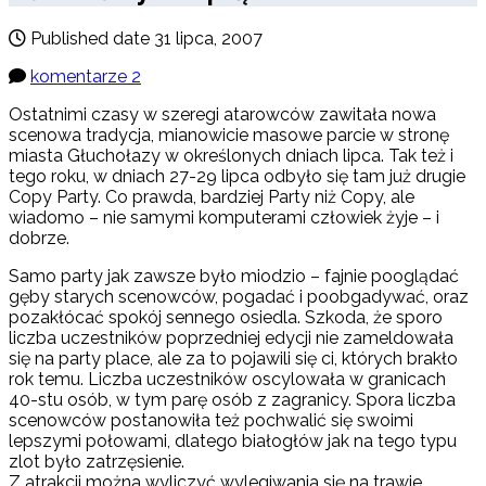
Published date
31 lipca, 2007
komentarze 2
Ostatnimi czasy w szeregi atarowców zawitała nowa
scenowa tradycja, mianowicie masowe parcie w stronę
miasta Głuchołazy w określonych dniach lipca. Tak też i
tego roku, w dniach 27-29 lipca odbyło się tam już drugie
Copy Party. Co prawda, bardziej Party niż Copy, ale
wiadomo – nie samymi komputerami człowiek żyje – i
dobrze.
Samo party jak zawsze było miodzio – fajnie pooglądać
gęby starych scenowców, pogadać i poobgadywać, oraz
pozakłócać spokój sennego osiedla. Szkoda, że sporo
liczba uczestników poprzedniej edycji nie zameldowała
się na party place, ale za to pojawili się ci, których brakło
rok temu. Liczba uczestników oscylowała w granicach
40-stu osób, w tym parę osób z zagranicy. Spora liczba
scenowców postanowiła też pochwalić się swoimi
lepszymi połowami, dlatego białogłów jak na tego typu
zlot było zatrzęsienie.
Z atrakcji można wyliczyć wylegiwania się na trawie,