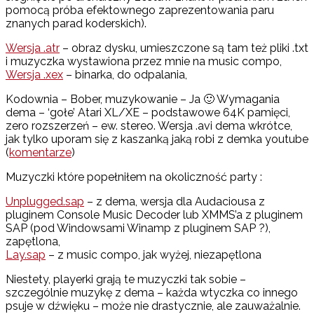
pomocą próba efektownego zaprezentowania paru
znanych parad koderskich).
Wersja .atr
– obraz dysku, umieszczone są tam też pliki .txt
i muzyczka wystawiona przez mnie na music compo,
Wersja .xex
– binarka, do odpalania,
Kodownia – Bober, muzykowanie – Ja 🙂 Wymagania
dema – ‘gołe’ Atari XL/XE – podstawowe 64K pamięci,
zero rozszerzeń – ew. stereo. Wersja .avi dema wkrótce,
jak tylko uporam się z kaszanką jaką robi z demka youtube
(
komentarze
)
Muzyczki które popełniłem na okoliczność party :
Unplugged.sap
– z dema, wersja dla Audaciousa z
pluginem Console Music Decoder lub XMMS’a z pluginem
SAP (pod Windowsami Winamp z pluginem SAP ?),
zapętlona,
Lay.sap
– z music compo, jak wyżej, niezapętlona
Niestety, playerki grają te muzyczki tak sobie –
szczególnie muzykę z dema – każda wtyczka co innego
psuje w dźwięku – może nie drastycznie, ale zauważalnie.