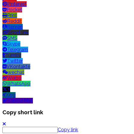
Pinterest
Pocket
Print
Reddit
Renren
Short link
SMS
Skype
Telegram
Tumblr
Twitter
VKontakte
wechat
Weibo
WhatsApp
X
Xing
Yahoo! Mail
Copy short link
Copy link