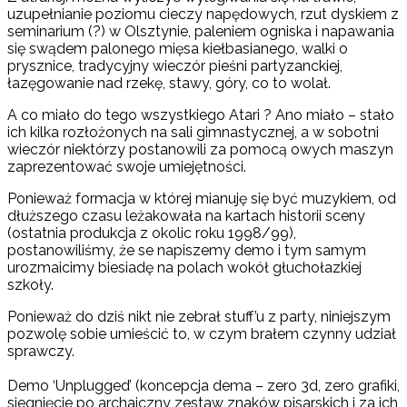
uzupełnianie poziomu cieczy napędowych, rzut dyskiem z
seminarium (?) w Olsztynie, paleniem ogniska i napawania
się swądem palonego mięsa kiełbasianego, walki o
prysznice, tradycyjny wieczór pieśni partyzanckiej,
łazęgowanie nad rzekę, stawy, góry, co to wolał.
A co miało do tego wszystkiego Atari ? Ano miało – stało
ich kilka rozłożonych na sali gimnastycznej, a w sobotni
wieczór niektórzy postanowili za pomocą owych maszyn
zaprezentować swoje umiejętności.
Ponieważ formacja w której mianuję się być muzykiem, od
dłuższego czasu leżakowała na kartach historii sceny
(ostatnia produkcja z okolic roku 1998/99),
postanowiliśmy, że se napiszemy demo i tym samym
urozmaicimy biesiadę na polach wokół głuchołazkiej
szkoły.
Ponieważ do dziś nikt nie zebrał stuff’u z party, niniejszym
pozwolę sobie umieścić to, w czym brałem czynny udział
sprawczy.
Demo ‘Unplugged’ (koncepcja dema – zero 3d, zero grafiki,
siegnięcie po archaiczny zestaw znaków pisarskich i za ich