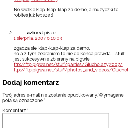
No wielkie klap-klap-klap za demo, a muzyczki to
robiłeś już lepsze ;]
azbest
pisze:
1 sierpnia, 2007 o 10:03
zgadza sie: klap-klap-klap za demo.
no a z tym zebraniem to nie do konca prawda – stuff
jest sukcesywnie zbierany na pigwie
ftp://ftp.pigwa.net/stuff/parties/Glucholazy,2007/
ftp://ftp.pigwa.net/stuff/photos_and_videos/Glucho
Dodaj komentarz
Twój adres e-mail nie zostanie opublikowany.
Wymagane
pola są oznaczone
*
Komentarz
*