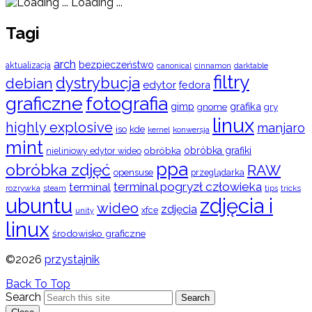
Loading ...
Tagi
arch
bezpieczeństwo
aktualizacja
cinnamon
canonical
darktable
filtry
dystrybucja
debian
edytor
fedora
graficzne
fotografia
gimp
grafika
gry
gnome
linux
highly explosive
manjaro
iso
kde
konwersja
kernel
mint
obróbka
obróbka grafiki
nieliniowy edytor wideo
ppa
obróbka zdjęć
RAW
opensuse
przeglądarka
terminal pogryzł człowieka
terminal
rozrywka
steam
tips
tricks
ubuntu
zdjęcia i
wideo
zdjęcia
xfce
unity
linux
środowisko graficzne
©2026
przystajnik
Back To Top
Search
Search