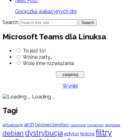
Next Post
Gorączka wakacyjnych dni
Search
Search
Microsoft Teams dla Linuksa
To jest to!
Wolne żarty…
Wolę inne rozwiązania
Wyniki
Loading ...
Tagi
arch
bezpieczeństwo
aktualizacja
cinnamon
canonical
darktable
filtry
dystrybucja
debian
edytor
fedora