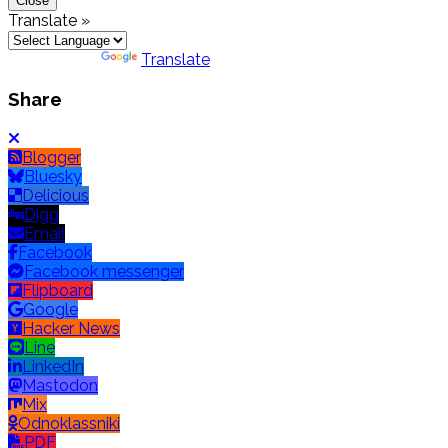
Close
Translate »
Powered by
Translate
Share
Blogger
Bluesky
Delicious
Digg
Email
Facebook
Facebook messenger
Flipboard
Google
Hacker News
Line
LinkedIn
Mastodon
Mix
Odnoklassniki
PDF