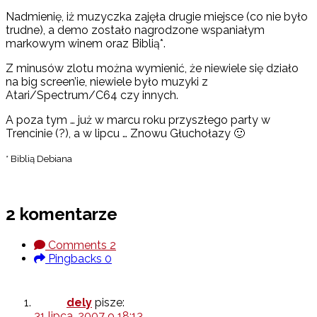
Nadmienię, iż muzyczka zajęła drugie miejsce (co nie było
trudne), a demo zostało nagrodzone wspaniałym
markowym winem oraz Biblią*.
Z minusów zlotu można wymienić, że niewiele się działo
na big screen’ie, niewiele było muzyki z
Atari/Spectrum/C64 czy innych.
A poza tym … już w marcu roku przyszłego party w
Trencinie (?), a w lipcu … Znowu Głuchołazy 🙂
* Biblią Debiana
2 komentarze
Comments
2
Pingbacks
0
dely
pisze:
31 lipca, 2007 o 18:13