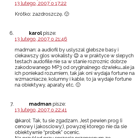
13 lutego, 2007 o 17:22
Krótko: zazdroszczę. 🙂
karol
pisze:
13 lutego, 2007 o 21:46
madman: a audiofil by uslyszal glebsze basy i
ciekawszy glos wokalisty 😉 a w praktyce w slepych
testach audofiile nie sa w stanie rozroznic dobrze
zakodowanego MP3 od oryginalnego dzwieku…ale ja
ich poniekad rozumiem, tak jak oni wydaja fortune na
wzmacniacze, kolumny i kable, to ja wydaje fortune
na obiektywy, aparaty etc. 🙂
madman
pisze:
13 lutego, 2007 o 22:41
@karol: Tak, tu sie zgadzam. Jest pewien prog (i
cenowy i jakosciowy;), powyzej ktorego nie da sie
obiektywnie “probek” ocenic.