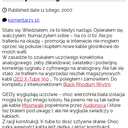
Published date
11 lutego, 2007
komentarzy 10
Stało się. Wiedziałem, że to kiedyś nastąpi. Opierałem się,
walczyłem, tłumaczyłem sobie – ‘na co ci to’. Ale po
trafieniu na okazję – promocję w internecie, nie mogłem
oprzeć się pokusie i kupiłem nowe kable głośnikowe do
moich wafli.
W zasadzie to szukałem uczciwego konektorka
analogowego, żeby zlikwidować światełko i podwójną
konwersję sygnału z cyfrowego na analogowy. Ale tak się
stało, że trafiłem na wyprzedaż resztek magazynowych
kabli
QED X-Tube 350
… To poległem i zamówiłem. Do
kompletu z interkonektorem
Black Rhodium Rhytm
.
QED’y wyglądają uczciwie – choć wierzchnia biała izolacja
mogła by być innego koloru. Na pewno nie są tak ładne
jak kable
Moonwalk
popełnione przez
Audionova
( które
też brałem pod uwagę ), ale nie wygląda świadczy o
kablach.
Z racji konstrukcji, X-tube to dość sztywne dranie. Choć
rurka wewnątrz kabla jest giętka, całość konstrukcji