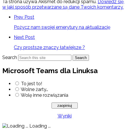
Ta strona używa Akismet do redukcji spamu.
Dowiedz się,
w jaki sposób przetwarzane są dane Twoich komentarzy.
Prev Post
Pożycz nam swojej emerytury na aktualizację
Next Post
Czy prostsze znaczy łatwiejsze ?
Search
Search
Microsoft Teams dla Linuksa
To jest to!
Wolne żarty…
Wolę inne rozwiązania
Wyniki
Loading ...