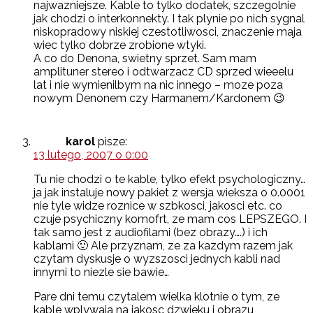
najwazniejsze. Kable to tylko dodatek, szczegolnie
jak chodzi o interkonnekty. I tak plynie po nich sygnal
niskopradowy niskiej czestotliwosci, znaczenie maja
wiec tylko dobrze zrobione wtyki.
A co do Denona, swietny sprzet. Sam mam
amplituner stereo i odtwarzacz CD sprzed wieeelu
lat i nie wymienilbym na nic innego – moze poza
nowym Denonem czy Harmanem/Kardonem 😉
karol
pisze:
13 lutego, 2007 o 0:00
Tu nie chodzi o te kable, tylko efekt psychologiczny…
ja jak instaluje nowy pakiet z wersja wieksza o 0.0001
nie tyle widze roznice w szbkosci, jakosci etc. co
czuje psychiczny komofrt, ze mam cos LEPSZEGO. I
tak samo jest z audiofilami (bez obrazy….) i ich
kablami 🙂 Ale przyznam, ze za kazdym razem jak
czytam dyskusje o wyzszosci jednych kabli nad
innymi to niezle sie bawie…
Pare dni temu czytalem wielka klotnie o tym, ze
kable wplywaja na jakosc dzwieku i obrazu