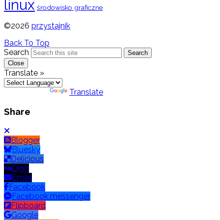
linux
środowisko graficzne
©2026
przystajnik
Back To Top
Search
Search
Close
Translate »
Powered by
Translate
Share
Blogger
Bluesky
Delicious
Digg
Email
Facebook
Facebook messenger
Flipboard
Google