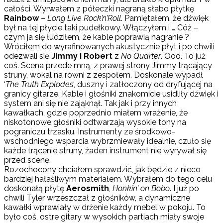
całości. Wyrwałem z półeczki nagraną słabo płytkę
Rainbow
–
Long Live Rock’n’Roll
. Pamiętałem, że dźwięk
był na tej płycie taki pudełkowy. Włączyłem i … Cóż –
czym ja się łudziłem, że kable poprawią nagranie ?
Wróciłem do wyrafinowanych akustycznie płyt i po chwili
odezwali się
Jimmy i Robert
z
No Quarter
. Ooo. To już
coś. Scena przede mną, z prawej strony Jimmy trącający
struny, wokal na równi z zespołem. Doskonale wypadł
‘
The Truth Explodes
‘, duszny i zatłoczony od dryfującej na
granicy gitarze. Kable i głośniki znakomicie usidliły dźwięk i
system ani się nie zająknął. Tak jak i przy innych
kawałkach, gdzie poprzednio miałem wrażenie, że
niskotonowe głośniki odtwarzają wysokie tony na
pograniczu trzasku. Instrumenty ze środkowo-
wschodniego wsparcia wybrzmiewały idealnie, czuło się
każde trącenie struny, żaden instrument nie wyrywał się
przed scenę.
Rozochocony chciałem sprawdzić, jak będzie z nieco
bardziej hałaśliwym materiałem. Wybrałem do tego celu
doskonałą płytę
Aerosmith
,
Honkin’ on Bobo
. I już po
chwili Tyler wrzeszczał z głośników, a dynamiczne
kawałki wprawiały w drżenie każdy mebel w pokoju. To
było coś, ostre gitary w wysokich partiach miały swoje