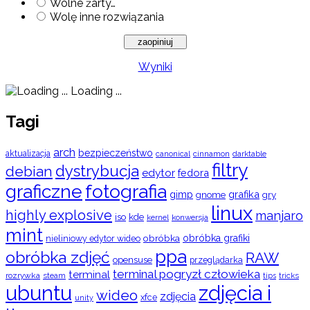
Wolne żarty…
Wolę inne rozwiązania
Wyniki
Loading ...
Tagi
arch
bezpieczeństwo
aktualizacja
cinnamon
canonical
darktable
filtry
dystrybucja
debian
edytor
fedora
graficzne
fotografia
gimp
grafika
gry
gnome
linux
highly explosive
manjaro
iso
kde
konwersja
kernel
mint
obróbka
obróbka grafiki
nieliniowy edytor wideo
ppa
obróbka zdjęć
RAW
opensuse
przeglądarka
terminal pogryzł człowieka
terminal
rozrywka
steam
tips
tricks
ubuntu
zdjęcia i
wideo
zdjęcia
xfce
unity