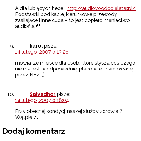
A dla lubiących hece :
http://audiovoodoo.alatar.pl/
Podstawki pod kable, kierunkowe przewody
zasilające i inne cuda – to jest dopiero maniactwo
audiofila 🙂
karol
pisze:
14 lutego, 2007 o 13:26
mowia, ze miejsce dla osob, ktore slysza cos czego
nie ma jest w odpowiedniej placowce finansowanej
przez NFZ…;)
Salvadhor
pisze:
14 lutego, 2007 o 18:04
Przy obecnej kondycji naszej służby zdrowia ?
Wątpię 🙂
Dodaj komentarz