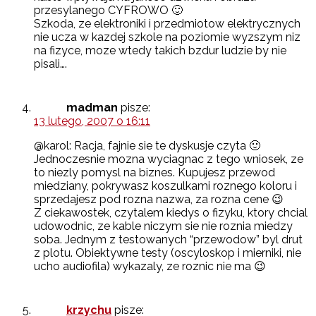
przesylanego CYFROWO 🙂
Szkoda, ze elektroniki i przedmiotow elektrycznych
nie ucza w kazdej szkole na poziomie wyzszym niz
na fizyce, moze wtedy takich bzdur ludzie by nie
pisali….
madman
pisze:
13 lutego, 2007 o 16:11
@karol: Racja, fajnie sie te dyskusje czyta 🙂
Jednoczesnie mozna wyciagnac z tego wniosek, ze
to niezly pomysl na biznes. Kupujesz przewod
miedziany, pokrywasz koszulkami roznego koloru i
sprzedajesz pod rozna nazwa, za rozna cene 😉
Z ciekawostek, czytalem kiedys o fizyku, ktory chcial
udowodnic, ze kable niczym sie nie roznia miedzy
soba. Jednym z testowanych “przewodow” byl drut
z plotu. Obiektywne testy (oscyloskop i mierniki, nie
ucho audiofila) wykazaly, ze roznic nie ma 😉
krzychu
pisze: