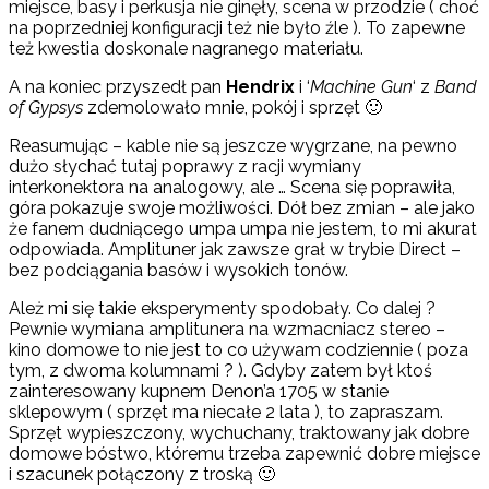
miejsce, basy i perkusja nie ginęły, scena w przodzie ( choć
na poprzedniej konfiguracji też nie było źle ). To zapewne
też kwestia doskonale nagranego materiału.
A na koniec przyszedł pan
Hendrix
i ‘
Machine Gun
‘ z
Band
of Gypsys
zdemolowało mnie, pokój i sprzęt 🙂
Reasumując – kable nie są jeszcze wygrzane, na pewno
dużo słychać tutaj poprawy z racji wymiany
interkonektora na analogowy, ale … Scena się poprawiła,
góra pokazuje swoje możliwości. Dół bez zmian – ale jako
że fanem dudniącego umpa umpa nie jestem, to mi akurat
odpowiada. Amplituner jak zawsze grał w trybie Direct –
bez podciągania basów i wysokich tonów.
Ależ mi się takie eksperymenty spodobały. Co dalej ?
Pewnie wymiana amplitunera na wzmacniacz stereo –
kino domowe to nie jest to co używam codziennie ( poza
tym, z dwoma kolumnami ? ). Gdyby zatem był ktoś
zainteresowany kupnem Denon’a 1705 w stanie
sklepowym ( sprzęt ma niecałe 2 lata ), to zapraszam.
Sprzęt wypieszczony, wychuchany, traktowany jak dobre
domowe bóstwo, któremu trzeba zapewnić dobre miejsce
i szacunek połączony z troską 🙂