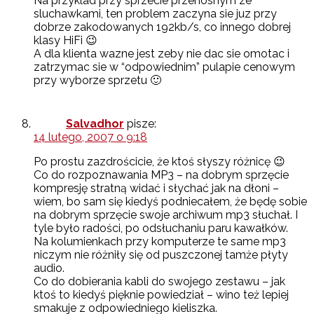
Na przyklad przy sprzecie przenosnym ze
sluchawkami, ten problem zaczyna sie juz przy
dobrze zakodowanych 192kb/s, co innego dobrej
klasy HiFi 😉
A dla klienta wazne jest zeby nie dac sie omotac i
zatrzymac sie w “odpowiednim” pulapie cenowym
przy wyborze sprzetu 🙂
Salvadhor
pisze:
14 lutego, 2007 o 9:18
Po prostu zazdrościcie, że ktoś słyszy różnicę 😉
Co do rozpoznawania MP3 – na dobrym sprzęcie
kompresję stratną widać i słychać jak na dłoni –
wiem, bo sam się kiedyś podniecałem, że będę sobie
na dobrym sprzęcie swoje archiwum mp3 słuchał. I
tyle było radości, po odsłuchaniu paru kawałków.
Na kolumienkach przy komputerze te same mp3
niczym nie różniły się od puszczonej tamże płyty
audio.
Co do dobierania kabli do swojego zestawu – jak
ktoś to kiedyś pięknie powiedział – wino też lepiej
smakuje z odpowiedniego kieliszka.