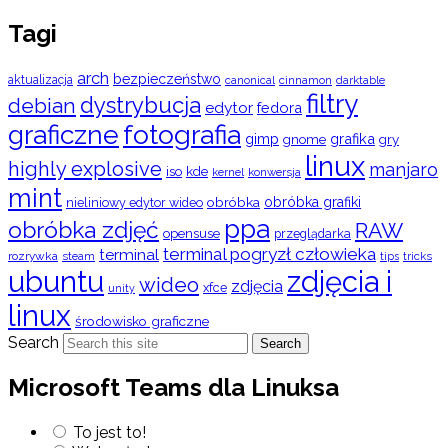
Tagi
arch
bezpieczeństwo
aktualizacja
cinnamon
canonical
darktable
filtry
dystrybucja
debian
edytor
fedora
graficzne
fotografia
gimp
grafika
gry
gnome
linux
highly explosive
manjaro
iso
kde
konwersja
kernel
mint
obróbka
obróbka grafiki
nieliniowy edytor wideo
ppa
obróbka zdjęć
RAW
opensuse
przeglądarka
terminal pogryzł człowieka
terminal
rozrywka
steam
tips
tricks
ubuntu
zdjęcia i
wideo
zdjęcia
xfce
unity
linux
środowisko graficzne
Search
Search
Microsoft Teams dla Linuksa
To jest to!