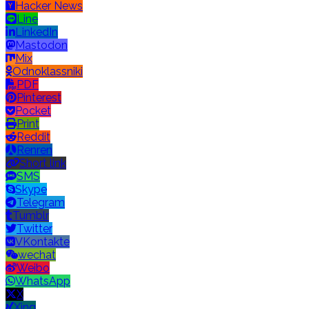
Hacker News
Line
LinkedIn
Mastodon
Mix
Odnoklassniki
PDF
Pinterest
Pocket
Print
Reddit
Renren
Short link
SMS
Skype
Telegram
Tumblr
Twitter
VKontakte
wechat
Weibo
WhatsApp
X
Xing