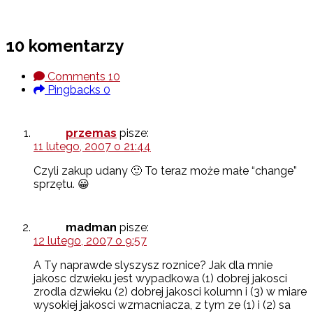
10 komentarzy
Comments
10
Pingbacks
0
przemas
pisze:
11 lutego, 2007 o 21:44
Czyli zakup udany 🙂 To teraz może małe “change”
sprzętu. 😀
madman
pisze:
12 lutego, 2007 o 9:57
A Ty naprawde slyszysz roznice? Jak dla mnie
jakosc dzwieku jest wypadkowa (1) dobrej jakosci
zrodla dzwieku (2) dobrej jakosci kolumn i (3) w miare
wysokiej jakosci wzmacniacza, z tym ze (1) i (2) sa