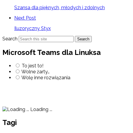
Szansa dla pięknych, młodych i zdolnych
Next Post
Iluzoryczny Styx
Search
Search
Microsoft Teams dla Linuksa
To jest to!
Wolne żarty…
Wolę inne rozwiązania
Loading ...
Tagi