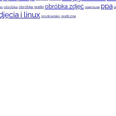
ppa
obróbka zdjęć
obróbka
obróbka grafiki
eo
opensuse
p
djęcia i linux
środowisko graficzne