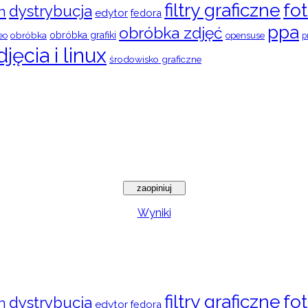
filtry graficzne
fot
dystrybucja
n
edytor
fedora
ppa
obróbka zdjęć
obróbka
obróbka grafiki
eo
opensuse
p
djęcia i linux
środowisko graficzne
Wyniki
filtry graficzne
fot
dystrybucja
n
edytor
fedora