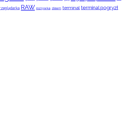
RAW
terminal pogryzł
terminal
rzeglądarka
rozrywka
steam