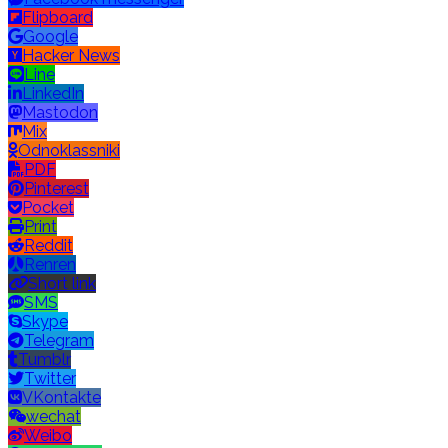
Flipboard
Google
Hacker News
Line
LinkedIn
Mastodon
Mix
Odnoklassniki
PDF
Pinterest
Pocket
Print
Reddit
Renren
Short link
SMS
Skype
Telegram
Tumblr
Twitter
VKontakte
wechat
Weibo