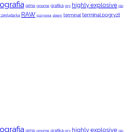
ografia
highly explosive
gimp
grafika
gry
iso
gnome
RAW
terminal pogryzł
terminal
rzeglądarka
rozrywka
steam
ografia
highly explosive
gimp
grafika
gry
iso
gnome