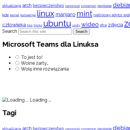
debia
arch
bezpieczeństwo
aktualizacja
cinnamon
canonical
darktable
linux
mint
manjaro
kde
nieliniowy edytor wid
konwersja
kernel
ubuntu
z
wideo
człowieka
zdjęcia
xfce
tips
tricks
unity
Search
Search
Microsoft Teams dla Linuksa
To jest to!
Wolne żarty…
Wolę inne rozwiązania
Loading ...
Tagi
debia
arch
bezpieczeństwo
aktualizacja
cinnamon
canonical
darktable