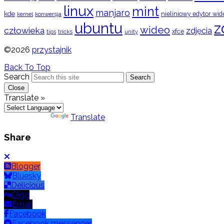
linux
mint
manjaro
kde
nieliniowy edytor wid
konwersja
kernel
ubuntu
z
wideo
człowieka
zdjęcia
xfce
tips
tricks
unity
©2026
przystajnik
Back To Top
Search
Search
Close
Translate »
Powered by
Translate
Share
Blogger
Bluesky
Delicious
Digg
Email
Facebook
Facebook messenger