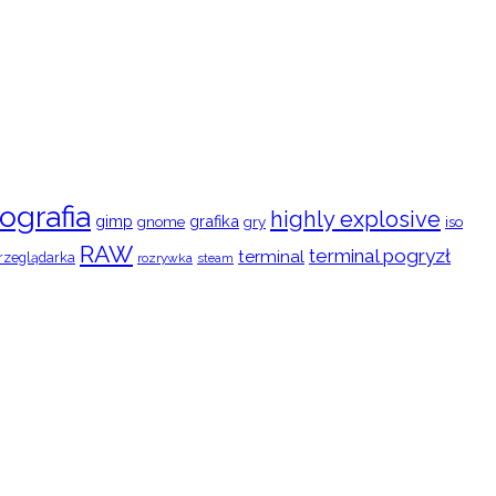
ografia
highly explosive
gimp
grafika
gry
iso
gnome
RAW
terminal pogryzł
terminal
rzeglądarka
rozrywka
steam