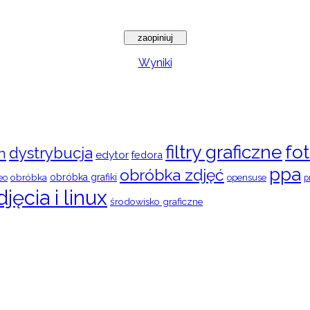
Wyniki
filtry graficzne
fot
dystrybucja
n
edytor
fedora
ppa
obróbka zdjęć
obróbka
obróbka grafiki
eo
opensuse
p
djęcia i linux
środowisko graficzne