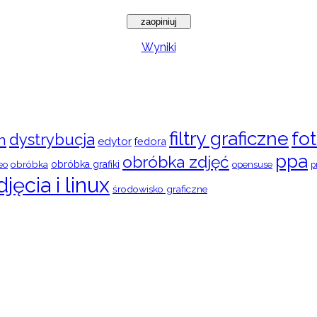
Wyniki
filtry graficzne
fot
dystrybucja
n
edytor
fedora
ppa
obróbka zdjęć
obróbka
obróbka grafiki
eo
opensuse
p
djęcia i linux
środowisko graficzne