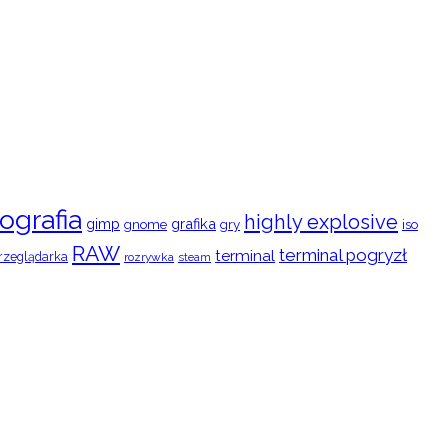
ografia
highly explosive
gimp
grafika
gry
iso
gnome
RAW
terminal pogryzł
terminal
rzeglądarka
rozrywka
steam