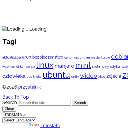
Loading ...
Tagi
debia
arch
bezpieczeństwo
aktualizacja
cinnamon
canonical
darktable
linux
mint
manjaro
kde
nieliniowy edytor wid
konwersja
kernel
ubuntu
z
wideo
człowieka
zdjęcia
xfce
tips
tricks
unity
©2026
przystajnik
Back To Top
Search
Search
Close
Translate »
Powered by
Translate