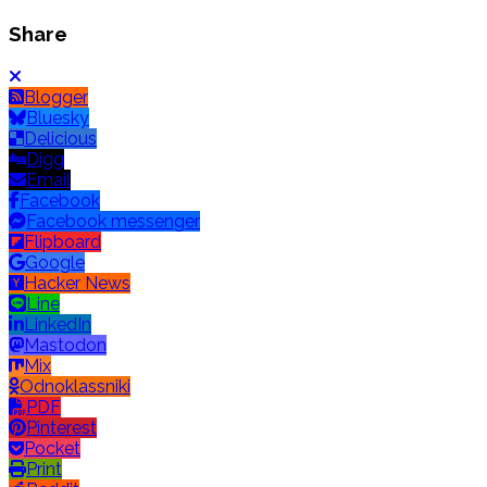
Share
Blogger
Bluesky
Delicious
Digg
Email
Facebook
Facebook messenger
Flipboard
Google
Hacker News
Line
LinkedIn
Mastodon
Mix
Odnoklassniki
PDF
Pinterest
Pocket
Print