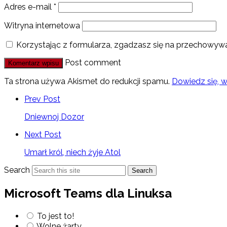
Adres e-mail
*
Witryna internetowa
Korzystając z formularza, zgadzasz się na przechowywa
Post comment
Ta strona używa Akismet do redukcji spamu.
Dowiedz się, 
Prev Post
Dniewnoj Dozor
Next Post
Umarł król, niech żyje Atol
Search
Search
Microsoft Teams dla Linuksa
To jest to!
Wolne żarty…