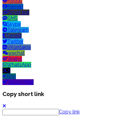
Reddit
Renren
Short link
SMS
Skype
Telegram
Tumblr
Twitter
VKontakte
wechat
Weibo
WhatsApp
X
Xing
Yahoo! Mail
Copy short link
Copy link