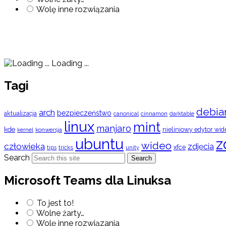
Wolę inne rozwiązania
Loading ...
Tagi
debia
arch
bezpieczeństwo
aktualizacja
cinnamon
canonical
darktable
linux
mint
manjaro
kde
nieliniowy edytor wid
konwersja
kernel
ubuntu
z
wideo
człowieka
zdjęcia
xfce
tips
tricks
unity
Search
Search
Microsoft Teams dla Linuksa
To jest to!
Wolne żarty…
Wolę inne rozwiązania