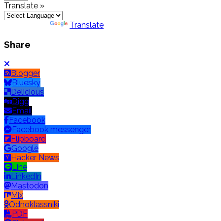
Translate »
Powered by
Translate
Share
Blogger
Bluesky
Delicious
Digg
Email
Facebook
Facebook messenger
Flipboard
Google
Hacker News
Line
LinkedIn
Mastodon
Mix
Odnoklassniki
PDF