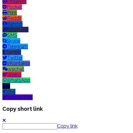
Pinterest
Pocket
Print
Reddit
Renren
Short link
SMS
Skype
Telegram
Tumblr
Twitter
VKontakte
wechat
Weibo
WhatsApp
X
Xing
Yahoo! Mail
Copy short link
Copy link