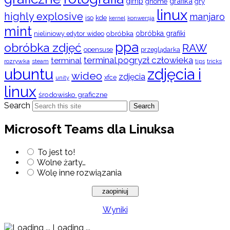
gimp
grafika
gry
gnome
linux
highly explosive
manjaro
iso
kde
konwersja
kernel
mint
obróbka
obróbka grafiki
nieliniowy edytor wideo
ppa
obróbka zdjęć
RAW
opensuse
przeglądarka
terminal pogryzł człowieka
terminal
rozrywka
steam
tips
tricks
ubuntu
zdjęcia i
wideo
zdjęcia
xfce
unity
linux
środowisko graficzne
Search
Search
Microsoft Teams dla Linuksa
To jest to!
Wolne żarty…
Wolę inne rozwiązania
Wyniki
Loading ...