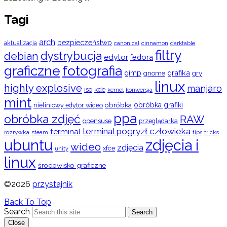
Tagi
arch
bezpieczeństwo
aktualizacja
cinnamon
canonical
darktable
filtry
dystrybucja
debian
edytor
fedora
graficzne
fotografia
gimp
grafika
gry
gnome
linux
highly explosive
manjaro
iso
kde
konwersja
kernel
mint
obróbka
obróbka grafiki
nieliniowy edytor wideo
ppa
obróbka zdjęć
RAW
opensuse
przeglądarka
terminal pogryzł człowieka
terminal
rozrywka
steam
tips
tricks
ubuntu
zdjęcia i
wideo
zdjęcia
xfce
unity
linux
środowisko graficzne
©2026
przystajnik
Back To Top
Search
Search
Close