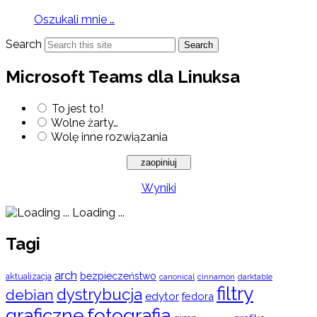
Oszukali mnie …
Search
Search
Microsoft Teams dla Linuksa
To jest to!
Wolne żarty…
Wolę inne rozwiązania
Wyniki
Loading ...
Tagi
arch
bezpieczeństwo
aktualizacja
cinnamon
canonical
darktable
filtry
dystrybucja
debian
edytor
fedora
graficzne
fotografia