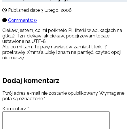
Published date
3 lutego, 2006
Comments: 0
Ciekaw jestem, co mi połkneło PL literki w aplikacjach na
gtk1.2. Tzn. ciekaw jak ciekaw, podejrzewam locale
ustawione na UTF-8.
Ale co mi tam. Te parę nawiasów zamiast literki ‘ł’
przetrawię. Xmms’a lubię i znam na pamięć, czytać opcji
nie muszę …
Dodaj komentarz
Twój adres e-mail nie zostanie opublikowany.
Wymagane
pola są oznaczone
*
Komentarz
*