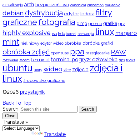
arch
bezpieczeństwo
aktualizacja
cinnamon
canonical
darktable
filtry
dystrybucja
debian
edytor
fedora
graficzne
fotografia
gimp
grafika
gry
gnome
linux
highly explosive
manjaro
iso
kde
konwersja
kernel
mint
obróbka
obróbka grafiki
nieliniowy edytor wideo
ppa
obróbka zdjęć
RAW
opensuse
przeglądarka
terminal pogryzł człowieka
terminal
rozrywka
steam
tips
tricks
ubuntu
zdjęcia i
wideo
zdjęcia
xfce
unity
linux
środowisko graficzne
©2026
przystajnik
Back To Top
Search
Search
Close
Translate »
Powered by
Translate