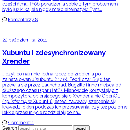
części filmu. Prób poradzenia sobie z tym problemem
było już kilka, ale nigdy mało alternatyw. Tym...
komentarzy 8
22 października, 2011
Xubuntu i zdesynchronizowany
Xrender
… czyli co najmniej jedna rzecz do zrobienia po
zainstalowaniu Xubuntu (11.10). Teorii czar Błąd ten
przewija się przez Launchpad, Bugzille i inne miejsca od
dłuższego czasu (paru lat?). Mianowicie, korzystając z
kompozytora opierającego się o Xrender, a nie OpenGL
(np. Xfwm4 w Xubuntu), esteci zauważą szarpanie się
krawędzi okien podczas ich przesuwania, czy też poziome
lekkie przesunięcie rozdzielające na...
Comment: 1
Search
Search