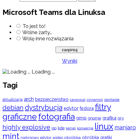
Microsoft Teams dla Linuksa
To jest to!
Wolne żarty…
Wolę inne rozwiązania
Wyniki
Loading ...
Tagi
arch
bezpieczeństwo
aktualizacja
cinnamon
canonical
darktable
filtry
dystrybucja
debian
edytor
fedora
graficzne
fotografia
gimp
grafika
gry
gnome
linux
highly explosive
manjaro
iso
kde
konwersja
kernel
mint
obróbka
obróbka grafiki
nieliniowy edytor wideo