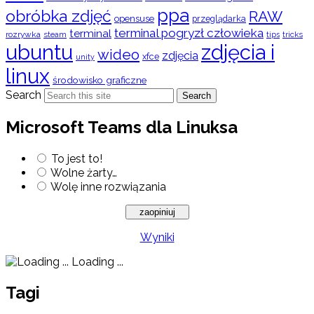
ppa
obróbka zdjęć
RAW
opensuse
przeglądarka
terminal pogryzł człowieka
terminal
rozrywka
steam
tips
tricks
ubuntu
zdjęcia i
wideo
zdjęcia
xfce
unity
linux
środowisko graficzne
Search
Search
Microsoft Teams dla Linuksa
To jest to!
Wolne żarty…
Wolę inne rozwiązania
Wyniki
Loading ...
Tagi