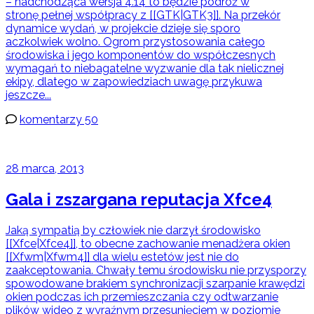
– nadchodząca wersja 4.14 to będzie podróż w
stronę pełnej współpracy z [[GTK|GTK3]]. Na przekór
dynamice wydań, w projekcie dzieje się sporo
aczkolwiek wolno. Ogrom przystosowania całego
środowiska i jego komponentów do współczesnych
wymagań to niebagatelne wyzwanie dla tak nielicznej
ekipy, dlatego w zapowiedziach uwagę przykuwa
jeszcze...
komentarzy 50
28 marca, 2013
Gala i zszargana reputacja Xfce4
Jaką sympatią by człowiek nie darzył środowisko
[[Xfce|Xfce4]], to obecne zachowanie menadżera okien
[[Xfwm|Xfwm4]] dla wielu estetów jest nie do
zaakceptowania. Chwały temu środowisku nie przysporzy
spowodowane brakiem synchronizacji szarpanie krawędzi
okien podczas ich przemieszczania czy odtwarzanie
plików wideo z wyraźnym przesunięciem w poziomie