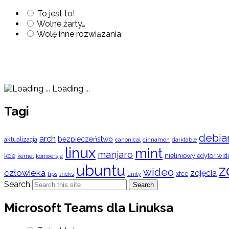
To jest to!
Wolne żarty…
Wolę inne rozwiązania
Loading ...
Tagi
debia
arch
bezpieczeństwo
aktualizacja
cinnamon
canonical
darktable
linux
mint
manjaro
kde
nieliniowy edytor wid
konwersja
kernel
ubuntu
z
wideo
człowieka
zdjęcia
xfce
tips
tricks
unity
Search
Search
Microsoft Teams dla Linuksa