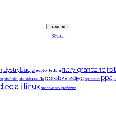
Wyniki
filtry graficzne
fot
dystrybucja
n
edytor
fedora
ppa
obróbka zdjęć
obróbka
obróbka grafiki
eo
opensuse
p
djęcia i linux
środowisko graficzne