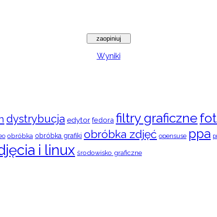
Wyniki
filtry graficzne
fot
dystrybucja
n
edytor
fedora
ppa
obróbka zdjęć
obróbka
obróbka grafiki
eo
opensuse
p
djęcia i linux
środowisko graficzne