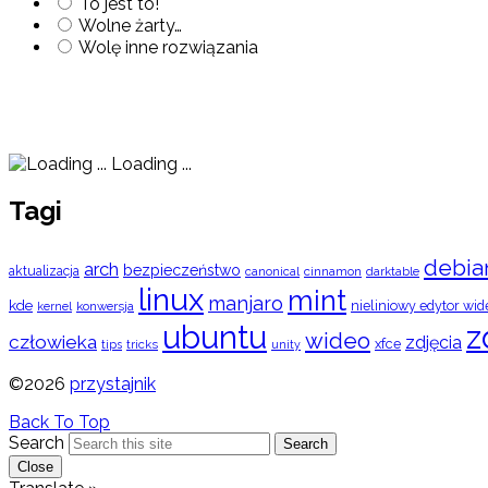
To jest to!
Wolne żarty…
Wolę inne rozwiązania
Loading ...
Tagi
debia
arch
bezpieczeństwo
aktualizacja
cinnamon
canonical
darktable
linux
mint
manjaro
kde
nieliniowy edytor wid
konwersja
kernel
ubuntu
z
wideo
człowieka
zdjęcia
xfce
tips
tricks
unity
©2026
przystajnik
Back To Top
Search
Search
Close