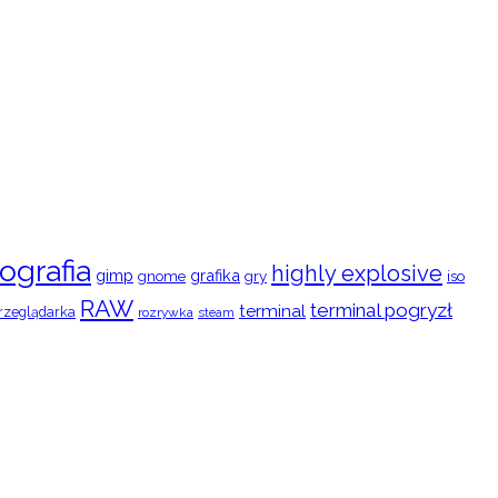
ografia
highly explosive
gimp
grafika
gry
iso
gnome
RAW
terminal pogryzł
terminal
rzeglądarka
rozrywka
steam