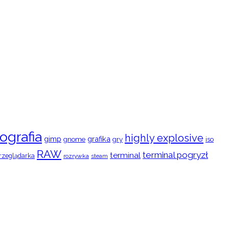
ografia
highly explosive
gimp
grafika
gry
iso
gnome
RAW
terminal pogryzł
terminal
rzeglądarka
rozrywka
steam