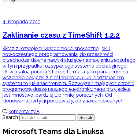
4 listopada, 2013
Zaklinanie czasu z TimeShift 1.2.2
Wraz z rozwojem świadomości społecznej jaki i
nowoczesnego oprogramowania, do przeszłości
przechodzą dawne nawyki służące naprawianiu zepsutego,
w tym przypadku rozsypanego systemu operacyjnego.
Uniwersalna porada ‘strzelić formata’ jako panaceum na
wszelakie bolączki z niestabilnością lub niedziałaniem
systemu to już anachronizm. Rozwiązań mających chronić
programową duszę naszego elektronicznego przyjaciela
jest mnóstwo, bardziej lub mniej poręcznych. Od
klonowania partycji począwszy, do zaawansowanych...
komentarzy 5
Search
Search
Microsoft Teams dla Linuksa