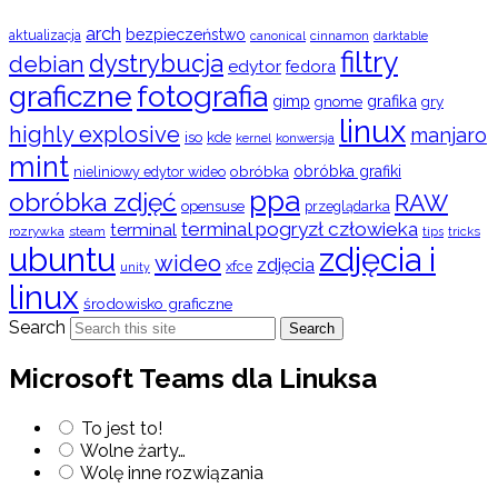
arch
bezpieczeństwo
aktualizacja
cinnamon
canonical
darktable
filtry
dystrybucja
debian
edytor
fedora
graficzne
fotografia
gimp
grafika
gry
gnome
linux
highly explosive
manjaro
iso
kde
konwersja
kernel
mint
obróbka
obróbka grafiki
nieliniowy edytor wideo
ppa
obróbka zdjęć
RAW
opensuse
przeglądarka
terminal pogryzł człowieka
terminal
rozrywka
steam
tips
tricks
ubuntu
zdjęcia i
wideo
zdjęcia
xfce
unity
linux
środowisko graficzne
Search
Search
Microsoft Teams dla Linuksa
To jest to!
Wolne żarty…
Wolę inne rozwiązania