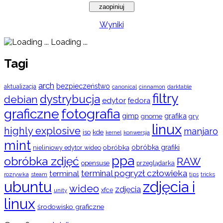
Wyniki
Loading ...
Tagi
arch
bezpieczeństwo
aktualizacja
cinnamon
canonical
darktable
filtry
dystrybucja
debian
edytor
fedora
graficzne
fotografia
gimp
grafika
gry
gnome
linux
highly explosive
manjaro
iso
kde
konwersja
kernel
mint
obróbka
obróbka grafiki
nieliniowy edytor wideo
ppa
obróbka zdjęć
RAW
opensuse
przeglądarka
terminal pogryzł człowieka
terminal
rozrywka
steam
tips
tricks
ubuntu
zdjęcia i
wideo
zdjęcia
xfce
unity
linux
środowisko graficzne