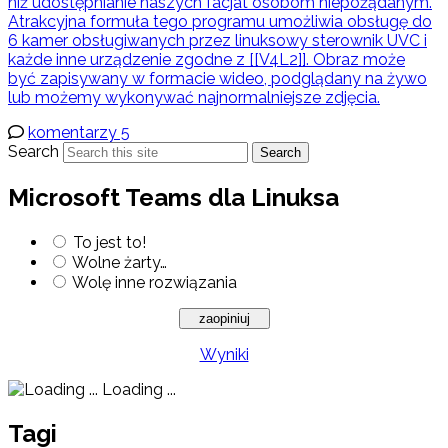
niż udostępnianie naszych facjat osobom niepożądanym.
Atrakcyjna formuła tego programu umożliwia obsługę do
6 kamer obsługiwanych przez linuksowy sterownik UVC i
każde inne urządzenie zgodne z [[V4L2]]. Obraz może
być zapisywany w formacie wideo, podglądany na żywo
lub możemy wykonywać najnormalniejsze zdjęcia.
komentarzy 5
Search
Search
Microsoft Teams dla Linuksa
To jest to!
Wolne żarty…
Wolę inne rozwiązania
Wyniki
Loading ...
Tagi