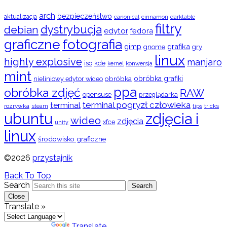
arch
bezpieczeństwo
aktualizacja
cinnamon
canonical
darktable
filtry
dystrybucja
debian
edytor
fedora
graficzne
fotografia
gimp
grafika
gry
gnome
linux
highly explosive
manjaro
iso
kde
konwersja
kernel
mint
obróbka
obróbka grafiki
nieliniowy edytor wideo
ppa
obróbka zdjęć
RAW
opensuse
przeglądarka
terminal pogryzł człowieka
terminal
rozrywka
steam
tips
tricks
ubuntu
zdjęcia i
wideo
zdjęcia
xfce
unity
linux
środowisko graficzne
©2026
przystajnik
Back To Top
Search
Search
Close
Translate »
Powered by
Translate