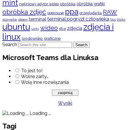
mint
obróbka
obróbka grafiki
nieliniowy edytor wideo
ppa
obróbka zdjęć
RAW
opensuse
przeglądarka
terminal pogryzł człowieka
terminal
rozrywka
steam
tips
tricks
ubuntu
zdjęcia i
wideo
zdjęcia
xfce
unity
linux
środowisko graficzne
Search
Search
Microsoft Teams dla Linuksa
To jest to!
Wolne żarty…
Wolę inne rozwiązania
Wyniki
Loading ...
Tagi