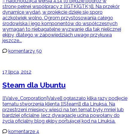
– nadchodząca wersja 4.14 to będzie podróż w
stronę pełnej współpracy z [[GTK|GTK3]]. Na przekór
dynamice wydań, w projekcie dzieje się sporo
aczkolwiek wolno. Ogrom przystosowania całego
środowiska i jego komponentów do współczesnych
wymagań to niebagatelne wyzwanie dla tak nielicznej
ekipy, dlatego w zapowiedziach uwagę przykuwa
jeszcze...
komentarzy 50
17 lipca, 2012
Steam dla Ubuntu
[[Valve_Corporation|Valve]] ogłaszało kilka razy podjęcie
tematu stworzenia klienta [[Steam]] dla Linuksa. Na
przestrzeni miesięcy wieści na ten temat były mniej lub
bardziej oficjalne, lecz dywagacje ucina powołany do
życia oficjalny blog ekipy portującej kod na Linuksa.
komentarze 4