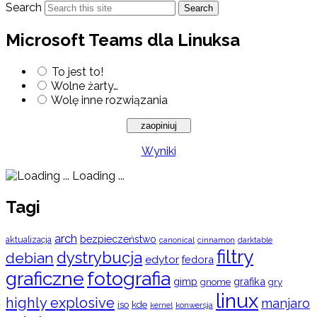
Search
Search
Microsoft Teams dla Linuksa
To jest to!
Wolne żarty…
Wolę inne rozwiązania
Wyniki
Loading ...
Tagi
arch
bezpieczeństwo
aktualizacja
cinnamon
canonical
darktable
filtry
dystrybucja
debian
edytor
fedora
graficzne
fotografia
gimp
grafika
gry
gnome
linux
highly explosive
manjaro
iso
kde
konwersja
kernel