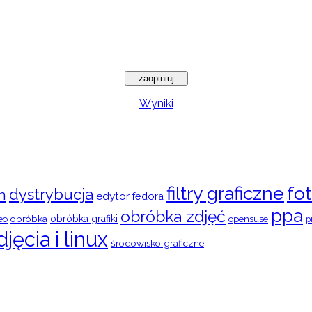
Wyniki
filtry graficzne
fot
dystrybucja
n
edytor
fedora
ppa
obróbka zdjęć
obróbka
obróbka grafiki
eo
opensuse
p
djęcia i linux
środowisko graficzne