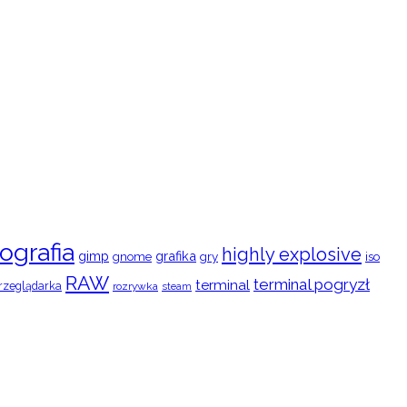
ografia
highly explosive
gimp
grafika
gry
iso
gnome
RAW
terminal pogryzł
terminal
rzeglądarka
rozrywka
steam