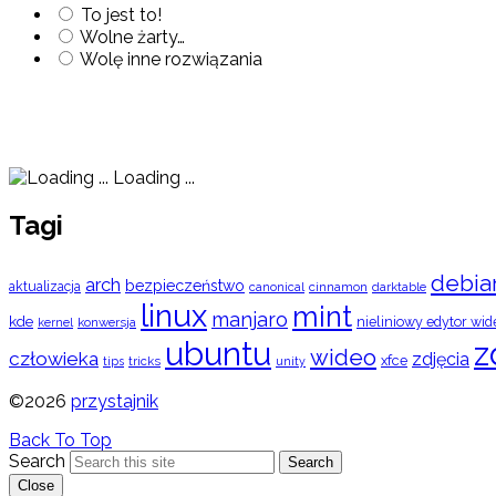
To jest to!
Wolne żarty…
Wolę inne rozwiązania
Loading ...
Tagi
debia
arch
bezpieczeństwo
aktualizacja
cinnamon
canonical
darktable
linux
mint
manjaro
kde
nieliniowy edytor wid
konwersja
kernel
ubuntu
z
wideo
człowieka
zdjęcia
xfce
tips
tricks
unity
©2026
przystajnik
Back To Top
Search
Search
Close