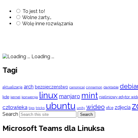
To jest to!
Wolne żarty…
Wolę inne rozwiązania
Loading ...
Tagi
debia
arch
bezpieczeństwo
aktualizacja
cinnamon
canonical
darktable
linux
mint
manjaro
kde
nieliniowy edytor wid
konwersja
kernel
ubuntu
z
wideo
człowieka
zdjęcia
xfce
tips
tricks
unity
Search
Search
Microsoft Teams dla Linuksa