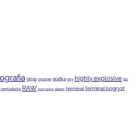
ografia
highly explosive
gimp
grafika
gry
iso
gnome
RAW
terminal pogryzł
terminal
rzeglądarka
rozrywka
steam