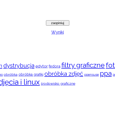
Wyniki
filtry graficzne
fot
dystrybucja
n
edytor
fedora
ppa
obróbka zdjęć
obróbka
obróbka grafiki
eo
opensuse
p
djęcia i linux
środowisko graficzne