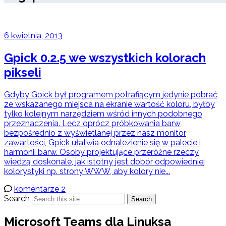
6 kwietnia, 2013
Gpick 0.2.5 we wszystkich kolorach
pikseli
Gdyby Gpick był programem potrafiącym jedynie pobrać
ze wskazanego miejsca na ekranie wartość koloru, byłby
tylko kolejnym narzędziem wśród innych podobnego
przeznaczenia. Lecz oprócz próbkowania barw
bezpośrednio z wyświetlanej przez nasz monitor
zawartości, Gpick ułatwia odnalezienie się w palecie i
harmonii barw. Osoby projektujące przeróżne rzeczy
wiedzą doskonale, jak istotny jest dobór odpowiedniej
kolorystyki np. strony WWW, aby kolory nie...
komentarze 2
Search
Search
Microsoft Teams dla Linuksa