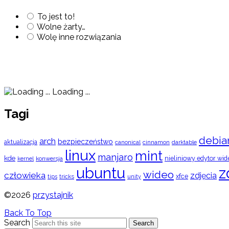
To jest to!
Wolne żarty…
Wolę inne rozwiązania
Loading ...
Tagi
debia
arch
bezpieczeństwo
aktualizacja
cinnamon
canonical
darktable
linux
mint
manjaro
kde
nieliniowy edytor wid
konwersja
kernel
ubuntu
z
wideo
człowieka
zdjęcia
xfce
tips
tricks
unity
©2026
przystajnik
Back To Top
Search
Search