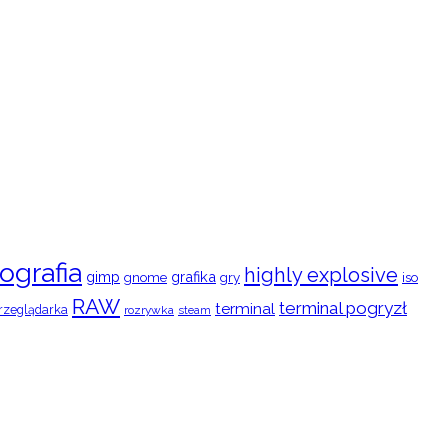
ografia
highly explosive
gimp
grafika
gry
iso
gnome
RAW
terminal pogryzł
terminal
rzeglądarka
rozrywka
steam