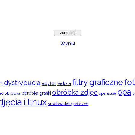
Wyniki
filtry graficzne
fot
dystrybucja
n
edytor
fedora
ppa
obróbka zdjęć
obróbka
obróbka grafiki
eo
opensuse
p
djęcia i linux
środowisko graficzne