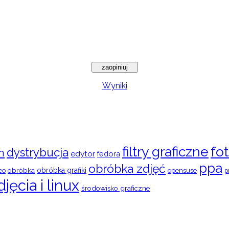
Wyniki
filtry graficzne
fot
dystrybucja
n
edytor
fedora
ppa
obróbka zdjęć
obróbka
obróbka grafiki
eo
opensuse
p
djęcia i linux
środowisko graficzne