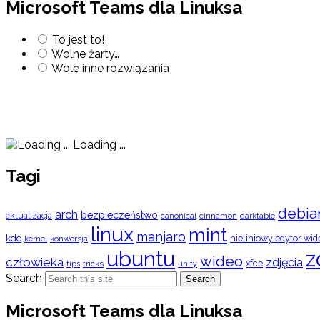
Microsoft Teams dla Linuksa
To jest to!
Wolne żarty…
Wolę inne rozwiązania
Loading ...
Tagi
debia
arch
bezpieczeństwo
aktualizacja
cinnamon
canonical
darktable
linux
mint
manjaro
kde
nieliniowy edytor wid
konwersja
kernel
ubuntu
z
wideo
człowieka
zdjęcia
xfce
tips
tricks
unity
Search
Search
Microsoft Teams dla Linuksa