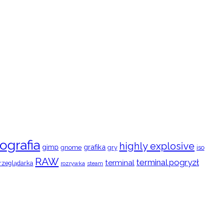
ografia
highly explosive
gimp
grafika
gry
iso
gnome
RAW
terminal pogryzł
terminal
rzeglądarka
rozrywka
steam