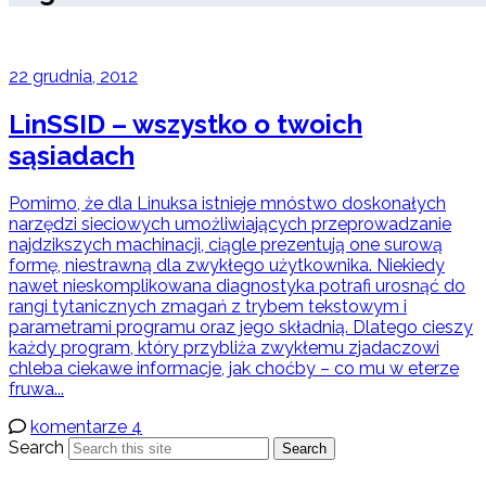
22 grudnia, 2012
LinSSID – wszystko o twoich
sąsiadach
Pomimo, że dla Linuksa istnieje mnóstwo doskonałych
narzędzi sieciowych umożliwiających przeprowadzanie
najdzikszych machinacji, ciągle prezentują one surową
formę, niestrawną dla zwykłego użytkownika. Niekiedy
nawet nieskomplikowana diagnostyka potrafi urosnąć do
rangi tytanicznych zmagań z trybem tekstowym i
parametrami programu oraz jego składnią. Dlatego cieszy
każdy program, który przybliża zwykłemu zjadaczowi
chleba ciekawe informacje, jak choćby – co mu w eterze
fruwa...
komentarze 4
Search
Search