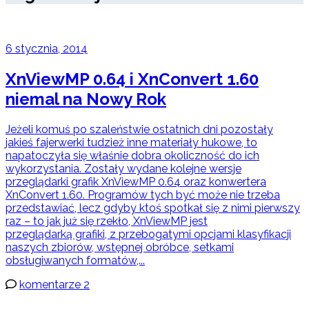
6 stycznia, 2014
XnViewMP 0.64 i XnConvert 1.60
niemal na Nowy Rok
Jeżeli komuś po szaleństwie ostatnich dni pozostały
jakieś fajerwerki tudzież inne materiały hukowe, to
napatoczyła się właśnie dobra okoliczność do ich
wykorzystania. Zostały wydane kolejne wersje
przeglądarki grafik XnViewMP 0.64 oraz konwertera
XnConvert 1.60. Programów tych być może nie trzeba
przedstawiać, lecz gdyby ktoś spotkał się z nimi pierwszy
raz – to jak już się rzekło, XnViewMP jest
przeglądarką grafiki, z przebogatymi opcjami klasyfikacji
naszych zbiorów, wstępnej obróbce, setkami
obsługiwanych formatów,...
komentarze 2