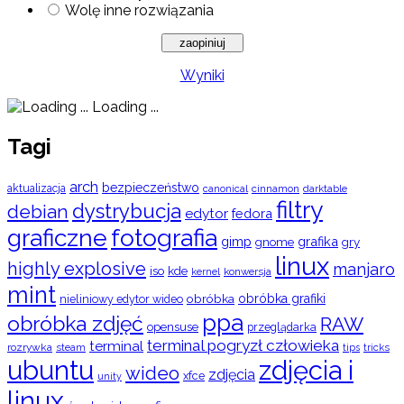
Wolę inne rozwiązania
Wyniki
Loading ...
Tagi
arch
bezpieczeństwo
aktualizacja
cinnamon
canonical
darktable
filtry
dystrybucja
debian
edytor
fedora
graficzne
fotografia
gimp
grafika
gry
gnome
linux
highly explosive
manjaro
iso
kde
konwersja
kernel
mint
obróbka
obróbka grafiki
nieliniowy edytor wideo
ppa
obróbka zdjęć
RAW
opensuse
przeglądarka
terminal pogryzł człowieka
terminal
rozrywka
steam
tips
tricks
ubuntu
zdjęcia i
wideo
zdjęcia
xfce
unity
linux