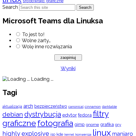
środowisko graficzne
Search
Search
Microsoft Teams dla Linuksa
To jest to!
Wolne żarty…
Wolę inne rozwiązania
Wyniki
Loading ...
Tagi
arch
bezpieczeństwo
aktualizacja
cinnamon
canonical
darktable
filtry
dystrybucja
debian
edytor
fedora
graficzne
fotografia
gimp
grafika
gry
gnome
linux
highly explosive
manjaro
iso
kde
konwersja
kernel