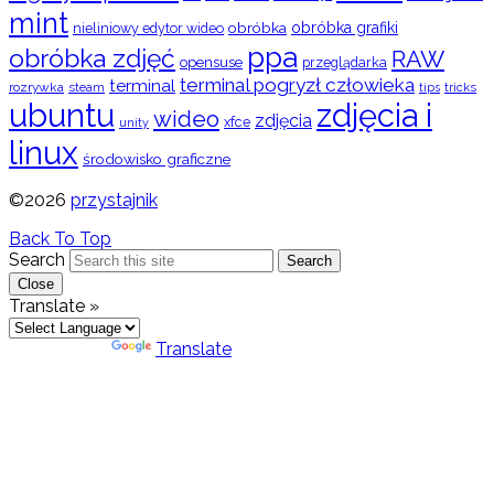
mint
obróbka
obróbka grafiki
nieliniowy edytor wideo
ppa
obróbka zdjęć
RAW
opensuse
przeglądarka
terminal pogryzł człowieka
terminal
rozrywka
steam
tips
tricks
ubuntu
zdjęcia i
wideo
zdjęcia
xfce
unity
linux
środowisko graficzne
©2026
przystajnik
Back To Top
Search
Search
Close
Translate »
Powered by
Translate