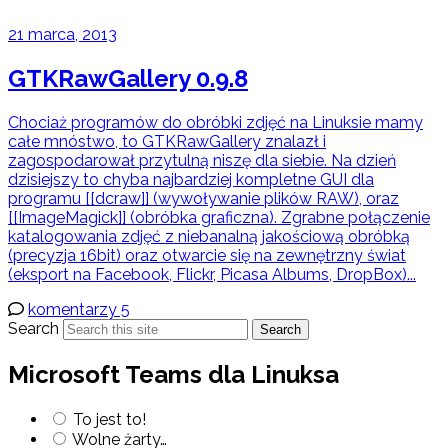
21 marca, 2013
GTKRawGallery 0.9.8
Chociaż programów do obróbki zdjęć na Linuksie mamy
całe mnóstwo, to GTKRawGallery znalazł i
zagospodarował przytulną niszę dla siebie. Na dzień
dzisiejszy to chyba najbardziej kompletne GUI dla
programu [[dcraw]] (wywoływanie plików RAW), oraz
[[ImageMagick]] (obróbka graficzna). Zgrabne połączenie
katalogowania zdjęć z niebanalną jakościową obróbką
(precyzja 16bit) oraz otwarcie się na zewnętrzny świat
(eksport na Facebook, Flickr, Picasa Albums, DropBox)...
komentarzy 5
Search
Search
Microsoft Teams dla Linuksa
To jest to!
Wolne żarty…