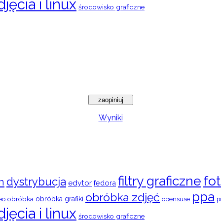
djęcia i linux
środowisko graficzne
Wyniki
filtry graficzne
fot
dystrybucja
n
edytor
fedora
ppa
obróbka zdjęć
obróbka
obróbka grafiki
eo
opensuse
p
djęcia i linux
środowisko graficzne