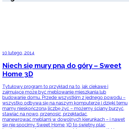
10 lutego, 2014
Niech się mury pną do góry – Sweet
Home 3D
Tytułowy program to przykład na to, jak ciekawe i
zajmujące może być meblowanie mieszkania lub
budowanie domu. Przede wszystkim z jednego powodu –
wszystko odbywa się na naszym komputerze i dzięki temu
mamy nieskończoną liczbę żyć – możemy ściany burzyć,
stawiać na nowo, przenosić, przekładać,
manewrować meblami w dowolnych kierunkach – i nawet
się nie spocimy. Sweet Home 3D to świetny plac