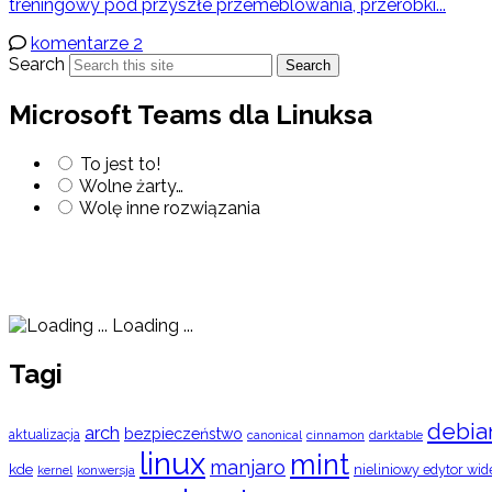
treningowy pod przyszłe przemeblowania, przeróbki...
komentarze 2
Search
Search
Microsoft Teams dla Linuksa
To jest to!
Wolne żarty…
Wolę inne rozwiązania
Loading ...
Tagi
debia
arch
bezpieczeństwo
aktualizacja
cinnamon
canonical
darktable
linux
mint
manjaro
kde
nieliniowy edytor wid
konwersja
kernel