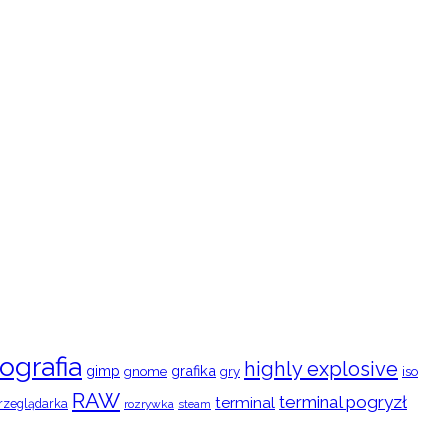
ografia
highly explosive
gimp
grafika
gry
iso
gnome
RAW
terminal pogryzł
terminal
rzeglądarka
rozrywka
steam