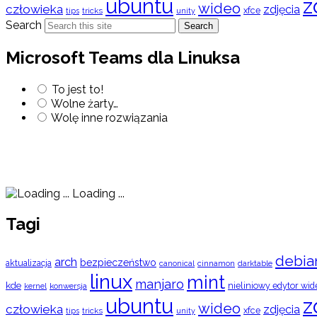
ubuntu
z
wideo
człowieka
zdjęcia
xfce
tips
tricks
unity
Search
Search
Microsoft Teams dla Linuksa
To jest to!
Wolne żarty…
Wolę inne rozwiązania
Loading ...
Tagi
debia
arch
bezpieczeństwo
aktualizacja
cinnamon
canonical
darktable
linux
mint
manjaro
kde
nieliniowy edytor wid
konwersja
kernel
ubuntu
z
wideo
człowieka
zdjęcia
xfce
tips
tricks
unity