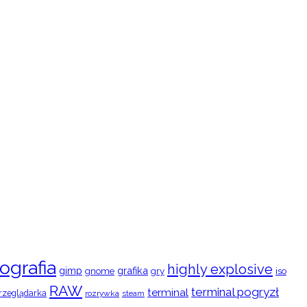
ografia
highly explosive
gimp
grafika
gry
iso
gnome
RAW
terminal pogryzł
terminal
rzeglądarka
rozrywka
steam