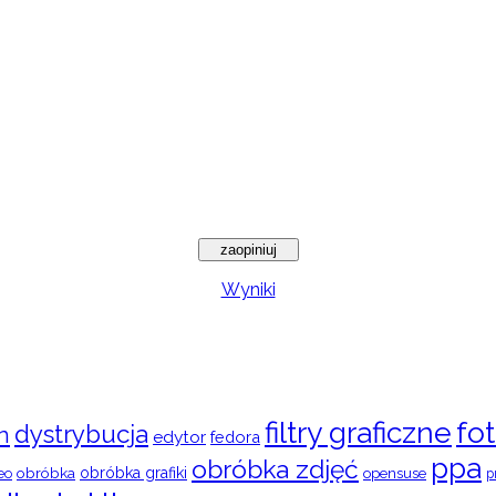
Wyniki
filtry graficzne
fot
dystrybucja
n
edytor
fedora
ppa
obróbka zdjęć
obróbka
obróbka grafiki
eo
opensuse
p