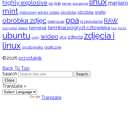
linux
highly explosive
manjaro
iso
kde
konwersja
kernel
mint
obróbka
obróbka grafiki
nieliniowy edytor wideo
ppa
obróbka zdjęć
RAW
opensuse
przeglądarka
terminal pogryzł człowieka
terminal
rozrywka
steam
tips
tricks
ubuntu
zdjęcia i
wideo
zdjęcia
xfce
unity
linux
środowisko graficzne
©2026
przystajnik
Back To Top
Search
Search
Close
Translate »
Powered by
Translate