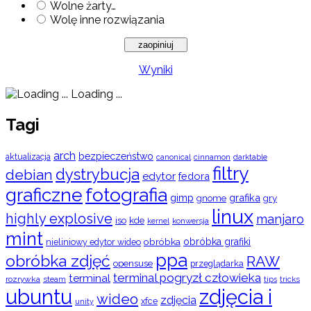
Wolne żarty…
Wolę inne rozwiązania
Wyniki
Loading ...
Tagi
arch
bezpieczeństwo
aktualizacja
cinnamon
canonical
darktable
filtry
dystrybucja
debian
edytor
fedora
graficzne
fotografia
gimp
grafika
gry
gnome
linux
highly explosive
manjaro
iso
kde
konwersja
kernel
mint
obróbka
obróbka grafiki
nieliniowy edytor wideo
ppa
obróbka zdjęć
RAW
opensuse
przeglądarka
terminal pogryzł człowieka
terminal
rozrywka
steam
tips
tricks
ubuntu
zdjęcia i
wideo
zdjęcia
xfce
unity