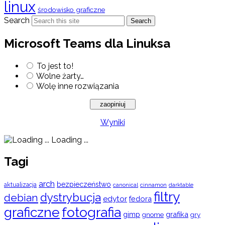
linux
środowisko graficzne
Search
Search
Microsoft Teams dla Linuksa
To jest to!
Wolne żarty…
Wolę inne rozwiązania
Wyniki
Loading ...
Tagi
arch
bezpieczeństwo
aktualizacja
cinnamon
canonical
darktable
filtry
dystrybucja
debian
edytor
fedora
graficzne
fotografia
gimp
grafika
gry
gnome