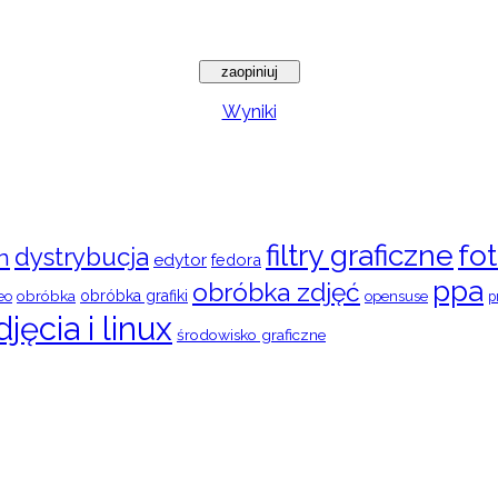
Wyniki
filtry graficzne
fot
dystrybucja
n
edytor
fedora
ppa
obróbka zdjęć
obróbka
obróbka grafiki
eo
opensuse
p
djęcia i linux
środowisko graficzne