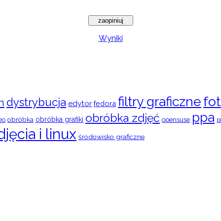
Wyniki
filtry graficzne
fot
dystrybucja
n
edytor
fedora
ppa
obróbka zdjęć
obróbka
obróbka grafiki
eo
opensuse
p
djęcia i linux
środowisko graficzne