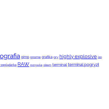
ografia
highly explosive
gimp
grafika
gry
iso
gnome
RAW
terminal pogryzł
terminal
rzeglądarka
rozrywka
steam