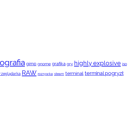
ografia
highly explosive
gimp
grafika
gry
iso
gnome
RAW
terminal pogryzł
terminal
rzeglądarka
rozrywka
steam