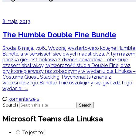
8 maja, 2013
The Humble Double Fine Bundle
Środa, 8 maja, 7:06… Wczoraj wystartowało kolejne Humble
Bundle, a w serwisach sieciowych nadal cisza. A tym razem
paczka gier jest ciekawa z dwóch powodów – obejmuje
czasem abstrakcyjną twórczość studia Double Fine, oraz
gry które pierwszy raz zobaczymy w wydaniu dla Linuksa –
Costume Quest, Stacking, Psychonauts (znane z
wcześniejszego Bundla). I nie oszukujmy się, gwóźdź tego
wydania –...
komentarze 2
Search
Search
Microsoft Teams dla Linuksa
To jest to!