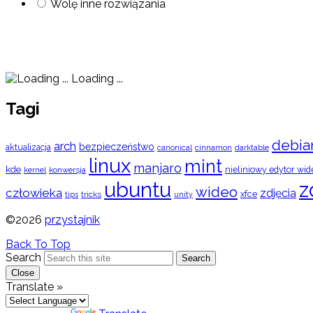
Wolę inne rozwiązania
Loading ...
Tagi
debia
arch
bezpieczeństwo
aktualizacja
cinnamon
canonical
darktable
linux
mint
manjaro
kde
nieliniowy edytor wid
konwersja
kernel
ubuntu
z
wideo
człowieka
zdjęcia
xfce
tips
tricks
unity
©2026
przystajnik
Back To Top
Search
Search
Close
Translate »