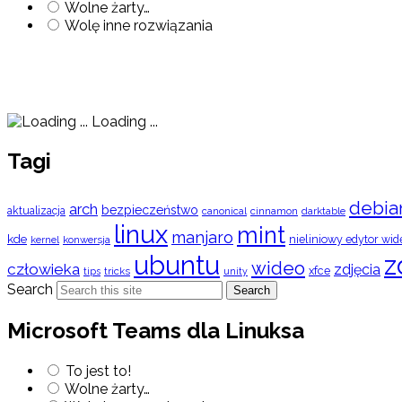
Wolne żarty…
Wolę inne rozwiązania
Loading ...
Tagi
debia
arch
bezpieczeństwo
aktualizacja
cinnamon
canonical
darktable
linux
mint
manjaro
kde
nieliniowy edytor wid
konwersja
kernel
ubuntu
z
wideo
człowieka
zdjęcia
xfce
tips
tricks
unity
Search
Search
Microsoft Teams dla Linuksa
To jest to!
Wolne żarty…