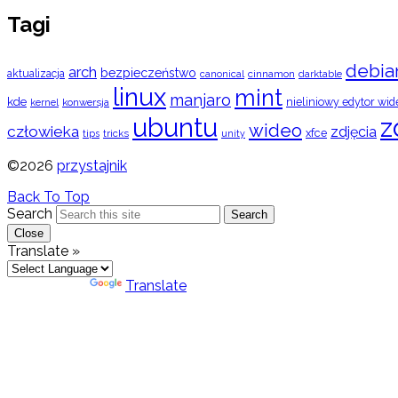
Tagi
debia
arch
bezpieczeństwo
aktualizacja
cinnamon
canonical
darktable
linux
mint
manjaro
kde
nieliniowy edytor wid
konwersja
kernel
ubuntu
z
wideo
człowieka
zdjęcia
xfce
tips
tricks
unity
©2026
przystajnik
Back To Top
Search
Search
Close
Translate »
Powered by
Translate