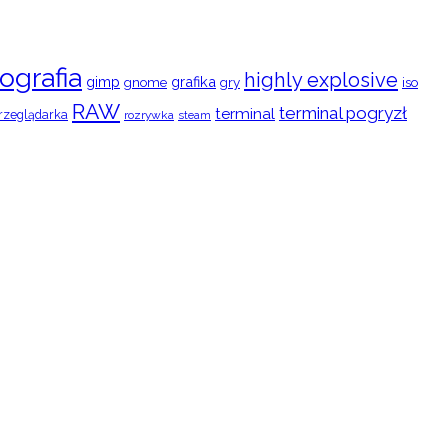
ografia
highly explosive
gimp
grafika
gry
iso
gnome
RAW
terminal pogryzł
terminal
rzeglądarka
rozrywka
steam