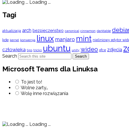
Loading ...
Tagi
debia
arch
bezpieczeństwo
aktualizacja
cinnamon
canonical
darktable
linux
mint
manjaro
kde
nieliniowy edytor wid
konwersja
kernel
ubuntu
z
wideo
człowieka
zdjęcia
xfce
tips
tricks
unity
Search
Search
Microsoft Teams dla Linuksa
To jest to!
Wolne żarty…
Wolę inne rozwiązania
Loading ...