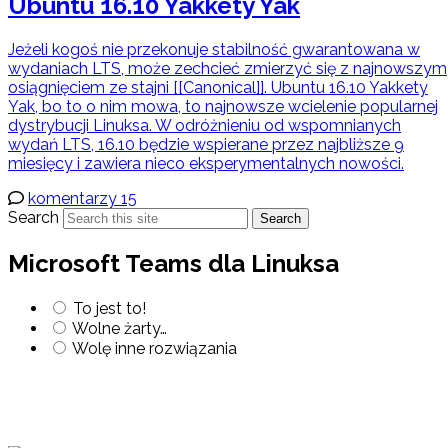
Ubuntu 16.10 Yakkety Yak
Jeżeli kogoś nie przekonuje stabilność gwarantowana w
wydaniach LTS, może zechcieć zmierzyć się z najnowszym
osiągnięciem ze stajni [[Canonical]]. Ubuntu 16.10 Yakkety
Yak, bo to o nim mowa, to najnowsze wcielenie popularnej
dystrybucji Linuksa. W odróżnieniu od wspomnianych
wydań LTS, 16.10 będzie wspierane przez najbliższe 9
miesięcy i zawiera nieco eksperymentalnych nowości.
komentarzy 15
Search
Search
Microsoft Teams dla Linuksa
To jest to!
Wolne żarty…
Wolę inne rozwiązania