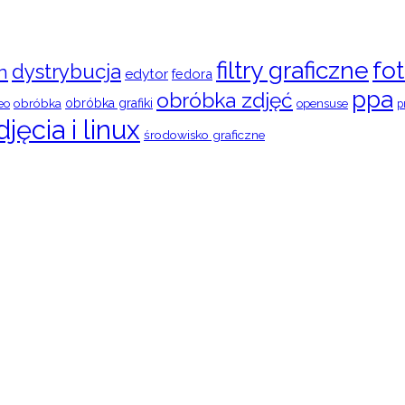
filtry graficzne
fot
dystrybucja
n
edytor
fedora
ppa
obróbka zdjęć
obróbka
obróbka grafiki
eo
opensuse
p
djęcia i linux
środowisko graficzne