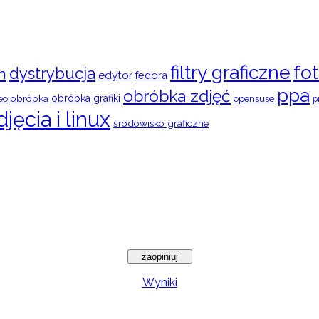
filtry graficzne
fot
dystrybucja
n
edytor
fedora
ppa
obróbka zdjęć
obróbka
obróbka grafiki
eo
opensuse
p
djęcia i linux
środowisko graficzne
Wyniki